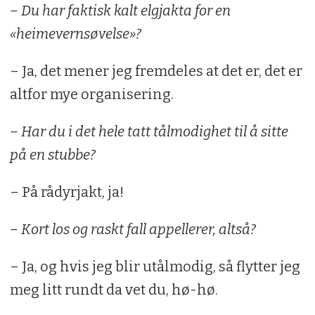
klassisk spansk til Van Halen
– Du har faktisk kalt elgjakta for en
«heimevernsøvelse»?
Favorittrett:
Torsk på klassisk vis med
poteter, gulrøtter og eggesmør
– Ja, det mener jeg fremdeles at det er, det er
Best i glasset:
God vin til fest, øl eller
altfor mye organisering.
vann når jeg er tørst
– Har du i det hele tatt tålmodighet til å sitte
Drømmer om:
En god helse så jeg kan
på en stubbe?
holde koken i mange år til!
– På rådyrjakt, ja!
Forbilde:
Folketrygdens far, hvem nå enn
det var
– Kort los og raskt fall appellerer, altså?
– Ja, og hvis jeg blir utålmodig, så flytter jeg
meg litt rundt da vet du, hø-hø.