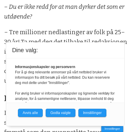
– Du er ikke redd for at man dyrker det som er
utdøende?
– Tre millioner nedlastinger av folk på 25–
30 år! Ta med deg det tilbake til redaksjonen
Dine valg:
i Jakt & Fiske, du, og still det samme
spørsmålet der. Det er jo vi som når fram til
Informasjonskapsler og personvern
de unge! roper han med ettertrykk og
For å gi deg relevante annonser på vårt nettsted bruker vi
informasjon fra ditt besøk på vårt nettsted. Du kan reservere
understrek.
deg mot dette under "Innstillinger".
For øvrig bruker vi informasjonskapsler og lignende verktøy for
Nytt beite
analyse, for å sammenligne nettlesere, tilpasse innhold til deg
og for å utvikle og tilby nødvendig funksjonalitet. Les mer i vår
personvernerklæring.
Informasjonssjefen er i siget nå, ikke til å
Avvis alle
Godta valgte
Innstillinger
Vi er med i Fagpressen-nettverket. Om du samtykker under, vil
stoppe. Han, som kan få en tangsprell til å
du få relevante annonser på nettstedene til medlemmene i
Innstillinger
nettverket basert på informasjon fra dine besøk på tvers av