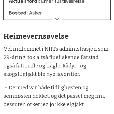
Aktuell fordi:
Emeritustilværelse
Bosted:
Asker
Sivilstatus:
Samboer med to sønner og
en bonussønn
Heimevernsøvelse
Yrke:
Førskolelærer
Vel innlemmet i NJFFs administrasjon som
Lidenskap:
Jakt, fiske, gitarspilling,
29-åring, tok altså fluefiskende Farstad
sanking, lesing, trearbeid og
også fatt i rifle og hagle. Rådyr- og
tomatplanter
skogsfugljakt ble nye favoritter.
Boka jeg aldri glemmer:
Balansekunst,
– Dermed var både tidlighøsten og
av Rohinton Mistery
seinhøsten dekket, og det passet meg fint,
dessuten orker jeg jo ikke elgjakt ...
Lytter til:
Blues, gitarbasert musikk fra