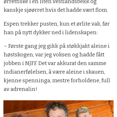
ørretfiske i en liten vestlandsbekk og
kanskje sjøørret hvis det hadde vært flom.
Espen trekker pusten, kun et ørlite vak, før
han på nytt dykker ned i lidenskapen:
– Første gang jeg gikk på støkkjakt aleine i
høstskogen, var jeg voksen og hadde fått
jobben i NJFF. Det var akkurat den samme
indianerfølelsen, å være aleine i skauen,
kjenne spenninga, mestre forholdene, full
av adrenalin!