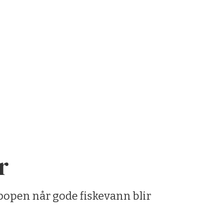
r
 popen når gode fiskevann blir