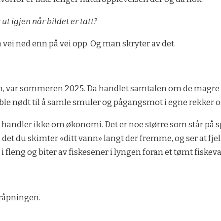
ut igjen når bildet er tatt?
 vei ned enn på vei opp. Og man skryter av det.
n, var sommeren 2025. Da handlet samtalen om de magre kå
ket ble nødt til å samle smuler og pågangsmot i egne rekke
handler ikke om økonomi. Det er noe større som står på spill.
et du skimter «ditt vann» langt der fremme, og ser at fjelle
r i fleng og biter av fiskesener i lyngen foran et tømt fiske
råpningen.