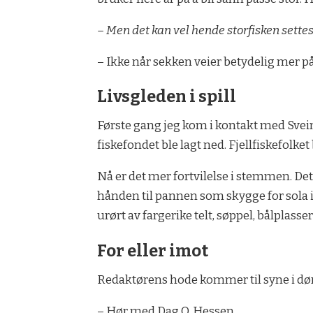
– Men det kan vel hende storfisken settes 
– Ikke når sekken veier betydelig mer på
Livsgleden i spill
Første gang jeg kom i kontakt med Svei
fiskefondet ble lagt ned. Fjellfiskefol
Nå er det mer fortvilelse i stemmen. Det 
hånden til pannen som skygge for sola i d
urørt av fargerike telt, søppel, bålplasse
For eller imot
Redaktørens hode kommer til syne i dø
– Hør med Dag O. Hessen.