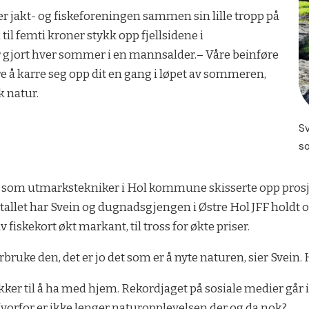
 jakt- og fiskeforeningen sammen sin lille tropp på
til femti kroner stykk opp fjellsidene i
ar gjort hver sommer i en mannsalder.– Våre beinføre
 å karre seg opp dit en gang i løpet av sommeren,
k natur.
Sv
so
han som utmarkstekniker i Hol kommune skisserte opp prosje
llet har Svein og dugnadsgjengen i Østre Hol JFF holdt o
 fiskekort økt markant, til tross for økte priser.
rbruke den, det er jo det som er å nyte naturen, sier Svein.
stykker til å ha med hjem. Rekordjaget på sosiale medier går
. Hvorfor er ikke lenger naturopplevelsen der og da nok?