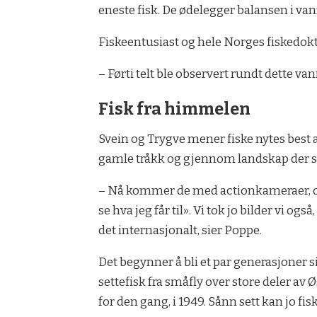
eneste fisk. De ødelegger balansen i van
Fiskeentusiast og hele Norges fiskedok
– Førti telt ble observert rundt dette vanne
Fisk fra himmelen
Svein og Trygve mener fiske nytes best a
gamle tråkk og gjennom landskap der st
– Nå kommer de med actionkameraer, og 
se hva jeg får til». Vi tok jo bilder vi o
det internasjonalt, sier Poppe.
Det begynner å bli et par generasjoner 
settefisk fra småfly over store deler av
for den gang, i 1949. Sånn sett kan jo fi