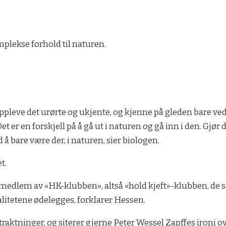
mplekse forhold til naturen.
ppleve det urørte og ukjente, og kjenne på gleden bare ved å
Det er en forskjell på å gå ut i naturen og gå inn i den. Gjør
å bare være der, i naturen, sier biologen.
t.
re medlem av «HK-klubben», altså «hold kjeft»-klubben, de 
alitetene ødelegges, forklarer Hessen.
betraktninger, og siterer gjerne Peter Wessel Zapffes ironi o