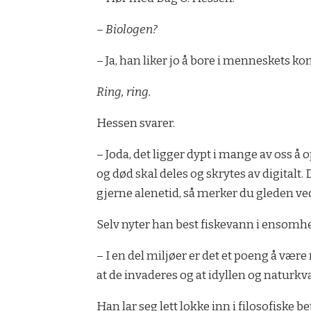
– Biologen?
– Ja, han liker jo å bore i menneskets ko
Ring, ring.
Hessen svarer.
– Joda, det ligger dypt i mange av oss å o
og død skal deles og skrytes av digitalt. 
gjerne alenetid, så merker du gleden ved 
Selv nyter han best fiskevann i ensomhe
– I en del miljøer er det et poeng å væ
at de invaderes og at idyllen og naturkv
Han lar seg lett lokke inn i filosofiske 