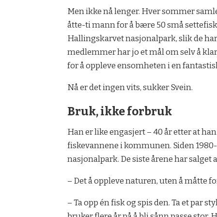
Men ikke nå lenger. Hver sommer samler
åtte-ti mann for å bære 50 små settefisk 
Hallingskarvet nasjonalpark, slik de h
medlemmer har jo et mål om selv å klare
for å oppleve ensomheten i en fantastis
Nå er det ingen vits, sukker Svein.
Bruk, ikke forbruk
Han er like engasjert – 40 år etter at 
fiskevannene i kommunen. Siden 1980-ta
nasjonalpark. De siste årene har salget av
– Det å oppleve naturen, uten å måtte fo
– Ta opp én fisk og spis den. Ta et par 
bruker flere år på å bli sånn passe stor