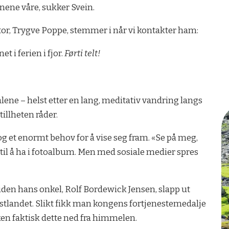
nene våre, sukker Svein.
tor, Trygve Poppe, stemmer i når vi kontakter ham:
t i ferien i fjor.
Førti telt!
lene – helst etter en lang, meditativ vandring langs
illheten råder.
et enormt behov for å vise seg fram. «Se på meg,
gså, til å ha i fotoalbum. Men med sosiale medier spres
siden hans onkel, Rolf Bordewick Jensen, slapp ut
 Østlandet. Slikt fikk man kongens fortjenestemedalje
sken faktisk dette ned fra himmelen.