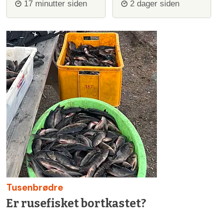
igjen
ulvejakt
17 minutter siden
2 dager siden
Tusenbrødre
Er rusefisket bortkastet?