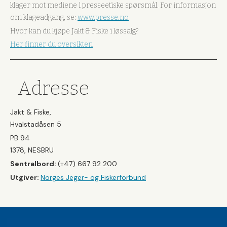
klager mot mediene i presseetiske spørsmål. For informasjon
om klageadgang, se:
www.presse.no
Hvor kan du kjøpe Jakt & Fiske i løssalg?
Her finner du oversikten
Adresse
Jakt & Fiske,
Hvalstadåsen 5
PB 94
1378, NESBRU
Sentralbord:
(+47) 667 92 200
Utgiver:
Norges Jeger- og Fiskerforbund