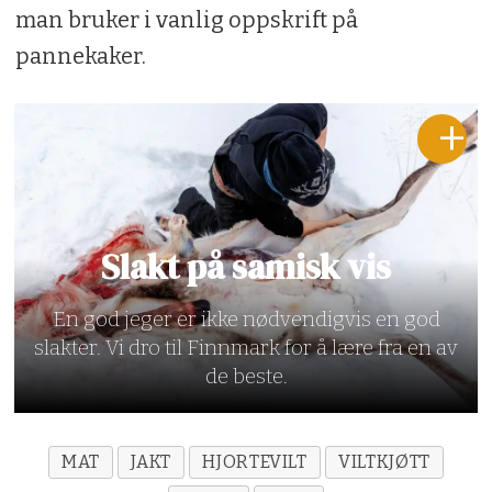
man bruker i vanlig oppskrift på
pannekaker.
Slakt på samisk vis
En god jeger er ikke nødvendigvis en god
slakter. Vi dro til Finnmark for å lære fra en av
de beste.
MAT
JAKT
HJORTEVILT
VILTKJØTT