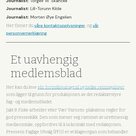
Journalist:
Torgeir W. Skancke
Journalist:
Lill-Torunn Kilde
Journalist:
Morten Øye Engelien
våre kontaktopplysninger
vår
Her finner du
, og
personvernerklæring
.
Et uavhengig
medlemsblad
Her kan du lese
vår formålsparagraf og hvilke retningslinjer
som ligger til grunn for produksjonen av det redaktørstyre
fag- og medlemsbladet.
Jakt & Fiske arbeider etter Vær Varsom-plakatens regler for
god presseskikk. Den som mener seg rammet av urettmessig
medieomtale, oppfordres til å ta kontakt med redaksjonen.
Pressens Faglige Utvalg (PFU) er et klageorgan som behandler