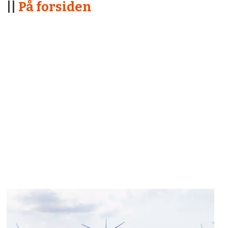
||
På forsiden