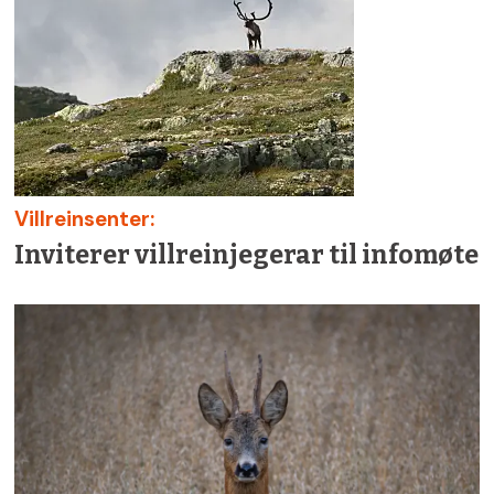
Villreinsenter:
Inviterer villreinjegerar til infomøte