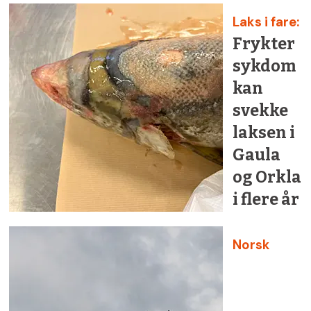
Laks i fare:
Frykter
sykdom
kan
svekke
laksen i
Gaula
og Orkla
i flere år
Norsk