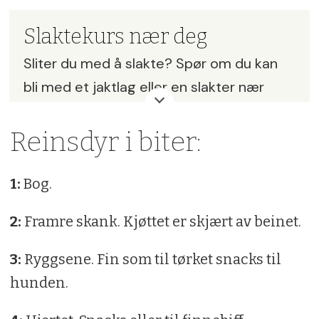
Slaktekurs nær deg
Sliter du med å slakte? Spør om du kan
bli med et jaktlag eller en slakter nær
deg. Sjekk også slaktekurs på Jakt og
Fiskesenteret i Flå og hos NJFFs lokal-
Reinsdyr i biter:
foreninger
1:
Bog.
2:
Framre skank. Kjøttet er skjært av beinet.
3:
Ryggsene. Fin som til tørket snacks til
hunden.