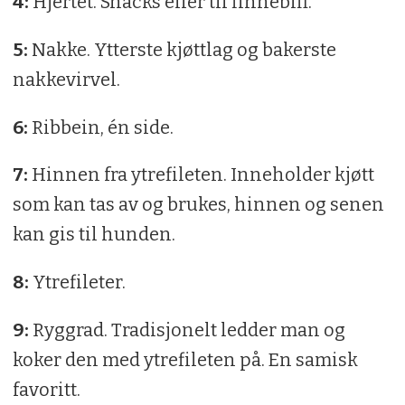
4:
Hjertet. Snacks eller til finnebiff.
5:
Nakke. Ytterste kjøttlag og bakerste
nakkevirvel.
6:
Ribbein, én side.
7:
Hinnen fra ytrefileten. Inneholder kjøtt
som kan tas av og brukes, hinnen og senen
kan gis til hunden.
8:
Ytrefileter.
9:
Ryggrad. Tradisjonelt ledder man og
koker den med ytrefileten på. En samisk
favoritt.