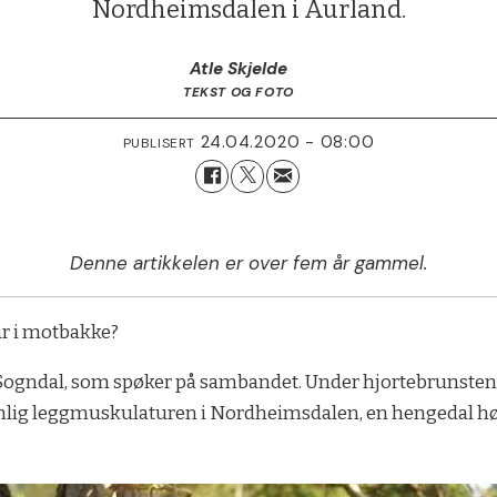
Nordheimsdalen i Aurland.
Atle Skjelde
TEKST OG FOTO
24.04.2020 - 08:00
PUBLISERT
Denne artikkelen er over fem år gammel.
år i motbakke?
e i Sogndal, som spøker på sambandet. Under hjortebrunste
emlig leggmuskulaturen i Nordheimsdalen, en hengedal høy