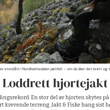
er storslått i Nordheimsdalen jaktfelt – om du liker det bratt og t
Loddrett hjortejakt
llingsrekord. En stor del av hjorten skytes p
ært krevende terreng. Jakt & Fiske hang sist høs