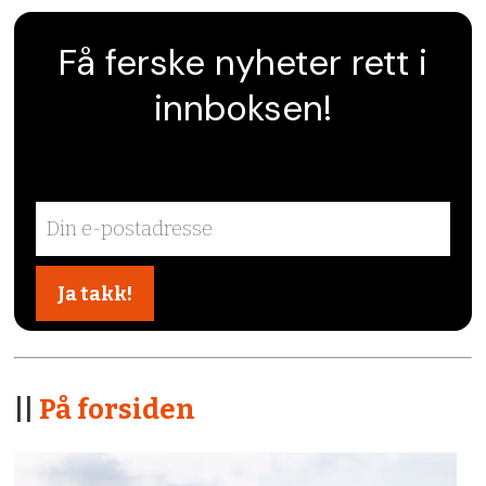
Få ferske nyheter rett i
innboksen!
||
På forsiden