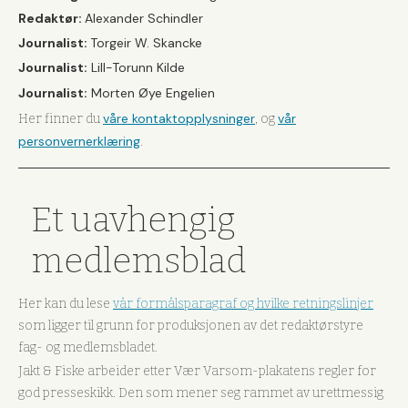
Redaktør:
Alexander Schindler
Journalist:
Torgeir W. Skancke
Journalist:
Lill-Torunn Kilde
Journalist:
Morten Øye Engelien
våre kontaktopplysninger
vår
Her finner du
, og
personvernerklæring
.
Et uavhengig
medlemsblad
Her kan du lese
vår formålsparagraf og hvilke retningslinjer
som ligger til grunn for produksjonen av det redaktørstyre
fag- og medlemsbladet.
Jakt & Fiske arbeider etter Vær Varsom-plakatens regler for
god presseskikk. Den som mener seg rammet av urettmessig