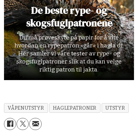
Gjennomsnittshastighet:
380 m/s
De beste rype- og
(oppgitt 400m/s)
skogsfuglpatronene
Hagldiameter:
2,8 mm
Du må prøveskyte på papir for å vite
Tetthet:
8,98g/cm³
hvordan en rypepatron «går» i hagla di.
Her samler vi våre tester av rype- og
Culot:
16 mm høy base, stjernebrettet
skogsfuglpatroner slik at du kan velge
plasthysle. Inneholder 320 hagl i diameter
riktig patron til jakta.
2,8 mm.
Leverandør:
Schou våpen AS
Pris:
kr 38,76 per stk.
VÅPENUTSTYR
HAGLEPATRONER
UTSTYR
Karakter:
5