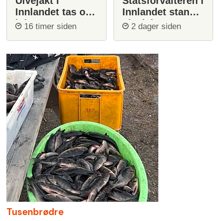
Ulvejakt i
Statsforvalteren i
Innlandet tas opp
Innlandet stanser
igjen
ulvejakt
16 timer siden
2 dager siden
Tusenbrødre