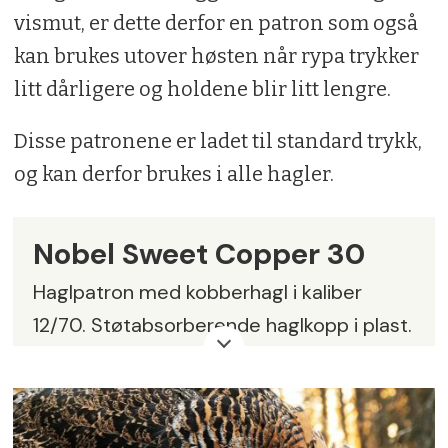
vismut, er dette derfor en patron som også
kan brukes utover høsten når rypa trykker
litt dårligere og holdene blir litt lengre.
Disse patronene er ladet til standard trykk,
og kan derfor brukes i alle hagler.
Nobel Sweet Copper 30
Haglpatron med kobberhagl i kaliber
12/70. Støtabsorberende haglkopp i plast.
Stjernebrettet, gjennomsiktig plasthylse.
Ladning:
31,5 gram (oppgitt 30 gram)