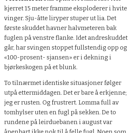
kjerret 15 meter framme eksploderer i hvite
vinger. Sju-åtte liryper stuper ut lia. Det
første skuddet havner halvmeteren bak
fuglen på venstre flanke. Idet andreskuddet
går, har svingen stoppet fullstendig opp og
«100-prosent- sjansen» er i dekning i
bjørkeskogen på et blunk.
To tilnærmet identiske situasjoner følger
utpå ettermiddagen. Det er bare å erkjenne;
jeg er rusten. Og frustrert. Lomma full av
tomhylser uten en fugl på sekken. De to
rundene på leirduebanen i august var
åpenbart ikke nok til å felle fugl. Noen som