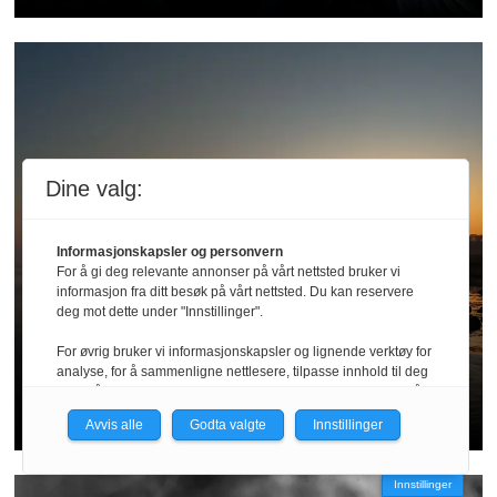
Dine valg:
Informasjonskapsler og personvern
For å gi deg relevante annonser på vårt nettsted bruker vi
Reportasje || Österlen
informasjon fra ditt besøk på vårt nettsted. Du kan reservere
deg mot dette under "Innstillinger".
En sportsfisker krysser sitt
For øvrig bruker vi informasjonskapsler og lignende verktøy for
analyse, for å sammenligne nettlesere, tilpasse innhold til deg
spor
og for å utvikle og tilby nødvendig funksjonalitet. Les mer i vår
personvernerklæring.
Avvis alle
Godta valgte
Innstillinger
Vi er med i Fagpressen-nettverket. Om du samtykker under, vil
du få relevante annonser på nettstedene til medlemmene i
Innstillinger
nettverket basert på informasjon fra dine besøk på tvers av