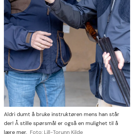
Aldri dumt å bruke instruktøren mens han står
der! Å stille spørsmål er også en mulighet til å
lære mer.
Foto: Lill-Torunn Kilde