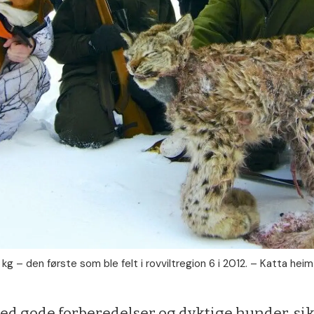
 – den første som ble felt i rovviltregion 6 i 2012. – Katta heim pa
 gode forberedelser og dyktige hunder, sikte