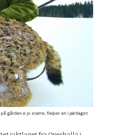
̊ gården e jo større, fleiper en i jaktlaget
t jaktlaget fra Overhalla i