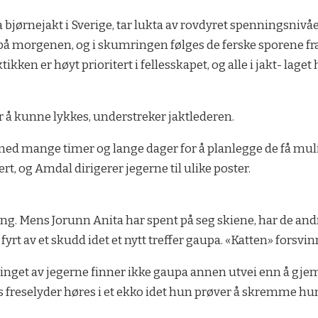
bjørnejakt i Sverige, tar lukta av rovdyret spenningsnivået
 på morgenen, og i skumringen følges de ferske sporene fra
tikken er høyt prioritert i fellesskapet, og alle i jakt- lage
 å kunne lykkes, understreker jaktlederen.
ned mange timer og lange dager for å planlegge de få m
ert, og Amdal dirigerer jegerne til ulike poster.
ang. Mens Jorunn Anita har spent på seg skiene, har de andre
rt av et skudd idet et nytt treffer gaupa. «Katten» forsvinn
get av jegerne finner ikke gaupa annen utvei enn å gjemm
pas freselyder høres i et ekko idet hun prøver å skremme hu