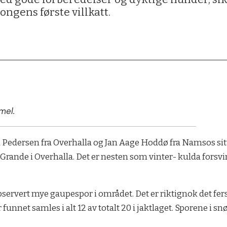
ngens første villkatt.
mel.
nita Pedersen fra Overhalla og Jan Aage Hoddø fra Namsos si
Grande i Overhalla. Det er nesten som vinter- kulda forsvin
 observert mye gaupespor i området. Det er riktignok det fer
net samles i alt 12 av totalt 20 i jaktlaget. Sporene i snøen 