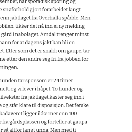
esember, har sporadisk sporing og
e snøforhold gjort forarbeidet langt
 enn jaktlaget fra Overhalla spådde. Men
obilen, tikker det nå inn ei ny melding
n gård i nabolaget. Amdal trenger minst
 mann for at dagens jakt kan bli en
tet. Etter som det er snakk om gaupe, tar
ne etter den andre seg fri fra jobben for
dningen.
hunden tar spor som er 24 timer
lt, og vi lever i håpet. To hunder og
tilvekster fra jaktlaget kaster seg inn i
 og står klare til disposisjon. Det ferske
rkadaveret ligger ikke mer enn 100
 fra gårdsplassen og forteller at gaupa
er så altfor langt unna. Men med ti