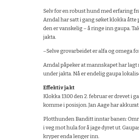
Selv for en robust hund med erfaring fra 
Amdal har satt i gang søket klokka åtte
den er vanskelig – å ringe inn gaupa. Tak
jakta.
–Selve grovarbeidet er alfa og omega for
Amdal påpeker at mannskapet har lagt 
under jakta. Nå er endelig gaupa lokalis
Effektiv jakt
Klokka 13.00 den 2. februar er drevet i g
komme i posisjon. Jan Aage har akkurat fy
Plotthunden Banditt inntar banen: Omrin
i veg mot hula for å jage dyret ut. Gau
kryper enda lenger inn.