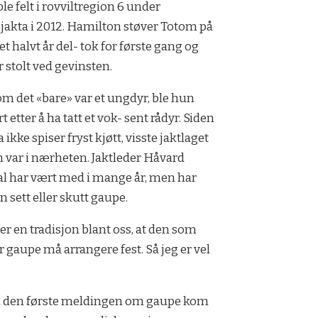
le felt i rovviltregion 6 under
jakta i 2012. Hamilton støver Totom på
et halvt år del- tok for første gang og
r stolt ved gevinsten.
om det «bare» var et ungdyr, ble hun
t etter å ha tatt et vok- sent rådyr. Siden
 ikke spiser fryst kjøtt, visste jaktlaget
n var i nærheten. Jaktleder Håvard
 har vært med i mange år, men har
n sett eller skutt gaupe.
 er en tradisjon blant oss, at den som
r gaupe må arrangere fest. Så jeg er vel
n den første meldingen om gaupe kom