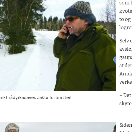
som b
kvote
to og 
logre
Selv 
avslør
gaupa
at de
Amdal
verke
– Det
rskt rådyrkadaver. Jakta fortsetter!
skyte
Side