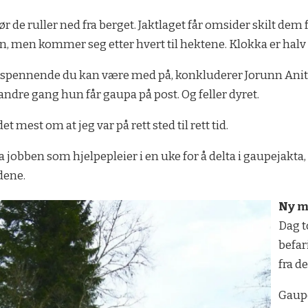
 før de ruller ned fra berget. Jaktlaget får omsider skilt d
n, men kommer seg etter hvert til hektene. Klokka er halv 
st spennende du kan være med på, konkluderer Jorunn Ani
andre gang hun får gaupa på post. Og feller dyret.
 mest om at jeg var på rett sted til rett tid.
a jobben som hjelpepleier i en uke for å delta i gaupejakta, 
dene.
Ny m
Dag t
befar
fra d
Gaupe