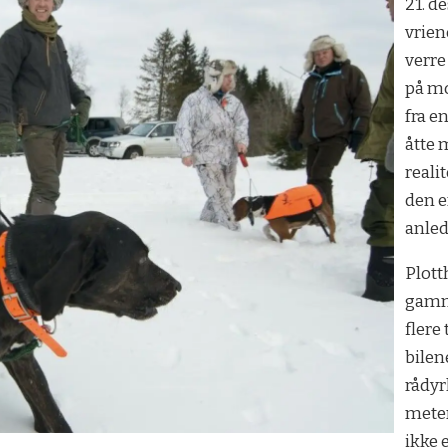
21. d
vrien
verre
på m
fra e
åtte
reali
den e
anle
Plott
gamme
flere 
bilene
rådy
meter
ikke 