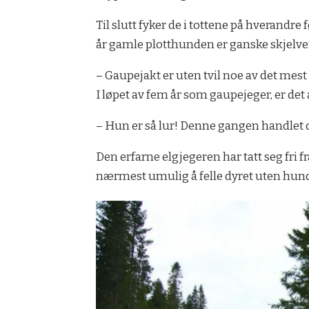
Til slutt fyker de i tottene på hverandre
år gamle plotthunden er ganske skjelve
– Gaupejakt er uten tvil noe av det me
I løpet av fem år som gaupejeger, er det 
– Hun er så lur! Denne gangen handlet det
Den erfarne elgjegeren har tatt seg fri fr
nærmest umulig å felle dyret uten hun