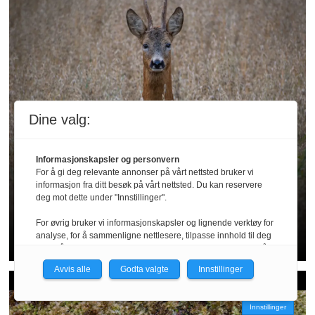
Dine valg:
Bukkejakt
Informasjonskapsler og personvern
For å gi deg relevante annonser på vårt nettsted bruker vi
informasjon fra ditt besøk på vårt nettsted. Du kan reservere
Alt du må vite til
deg mot dette under "Innstillinger".
bukkejakta
For øvrig bruker vi informasjonskapsler og lignende verktøy for
analyse, for å sammenligne nettlesere, tilpasse innhold til deg
og for å utvikle og tilby nødvendig funksjonalitet. Les mer i vår
personvernerklæring.
Avvis alle
Godta valgte
Innstillinger
Vi er med i Fagpressen-nettverket. Om du samtykker under, vil
du få relevante annonser på nettstedene til medlemmene i
Innstillinger
nettverket basert på informasjon fra dine besøk på tvers av