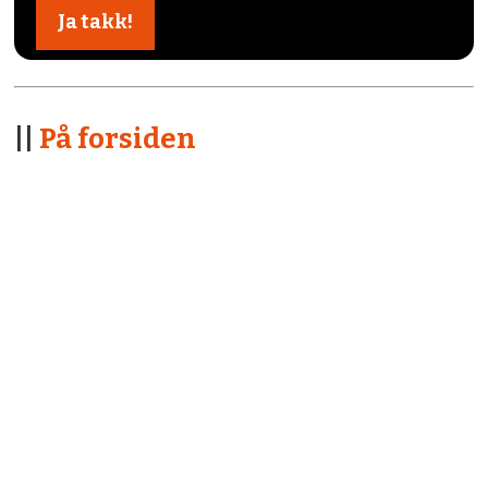
||
På forsiden