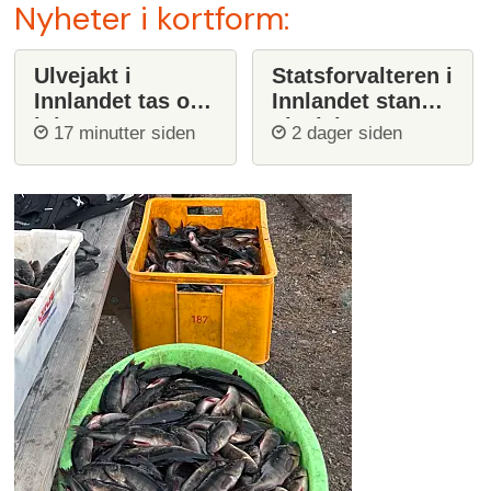
Nyheter i kortform:
Ulvejakt i
Statsforvalteren i
Innlandet tas opp
Innlandet stanser
igjen
ulvejakt
17 minutter siden
2 dager siden