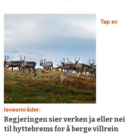
beregnet til 2 166 km2, eller 2 166 000
dekar. Samlet arealreserve for disse
Tap av
formålene utgjør dermed 0,7 % av
Norges fastlandsareal (323 808 km2).
Til sammenligning er eksisterende
bebygd areal i Norge 5 694 km2 (1,8 %
av landarealet).
987 km2 landareal er satt av til
byggeområder for fritidsbolig, 453
km2 er satt av til byggeområde for
bolig, mens 726 km2 er satt av til ulike
leveområder:
former for næringsareal.
Regjeringen sier verken ja eller nei
til hyttebrems for å berge villrein
354 km2 av arealreserven er lokalisert