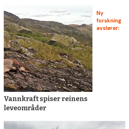
i leveområder for villreinen.
Ny
Samlet planlagt utbygging på myr er
forskning
164 km2.
avslører:
85 km2 av de planlagte
utbyggingsarealene er lokalisert i
potensielt tilgjengelige deler av 100-
metersbeltet i strandsonen langs sjø.
37 km2 av det planlagte
utbyggingsarealet er lokalisert i
Vannkraft spiser reinens
områder som er viktige for å bevare
leveområder
store bestander av ville fuglearter,
såkalte «Important Bird Areas».