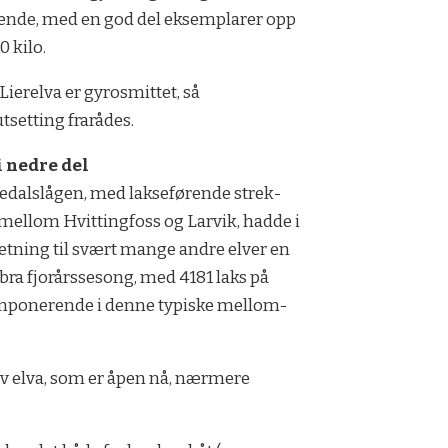
ende, med en god del eksemplarer opp
0 kilo.
Lierelva er gyrosmittet, så
tsetting frarådes.
 ned­re del
alslågen, med lak­se­fø­ren­de strek­
mel­lom Hvit­ting­foss og Lar­vik, had­de i
et­ning til svært man­ge and­re elver en
bra fjor­års­se­song, med 4181 laks på
m­po­ne­ren­de i den­ne ty­pis­ke mel­lom­
del av elva, som er åpen nå, nærmere