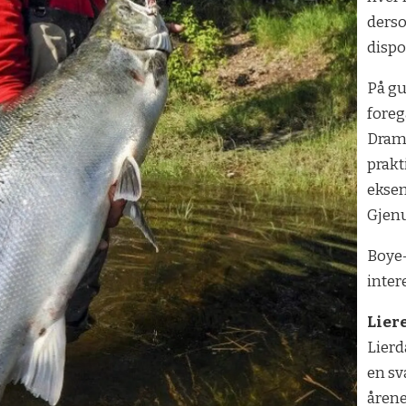
derso
dispo
På gu
foregå
Dramm
prakt
eksem
Gjenu
Boye
inter
Lier
Lierd
en sv
årene