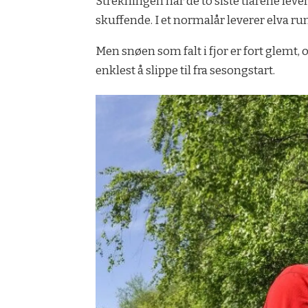
Strek­nin­gen har de to siste tiårene le­vert
skuf­fen­de. I et nor­mal­år le­ve­rer elva r
Men snø­en som falt i fjor er fort glemt,
enklest å slippe til fra sesongstart.