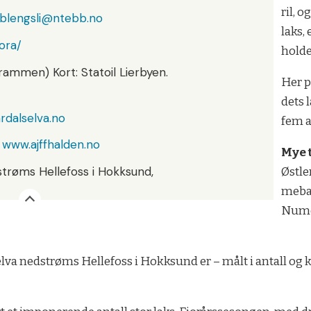
ril, o
.blengsli@ntebb.no
laks, 
ora/
hol­de
rammen) Kort: Statoil Lierbyen.
Her på
dets l
rdalselva.no
fem a
.
www.ajffhalden.no
Mye 
­strøms Hel­le­foss i Hokk­sund,
Øst­le
me­ba
Numed
­va ned­strøms Hel­le­foss i Hokk­sund er – målt i an­tall og k