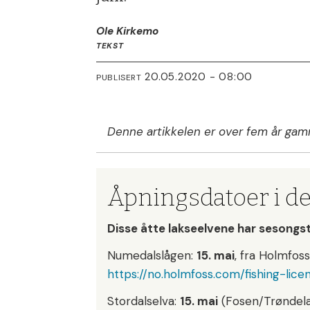
Ole Kirkemo
TEKST
20.05.2020 - 08:00
PUBLISERT
Denne artikkelen er over fem år gam
Åpningsdatoer i de 
Disse åtte lakseelvene har se­song­s
Nu­me­dals­lå­gen:
15. mai
, fra Holmfoss 
https://no.holmfoss.com/fish­ing-li­ce
Stor­dals­el­va:
15. mai
(Fo­sen/Trøn­de­l