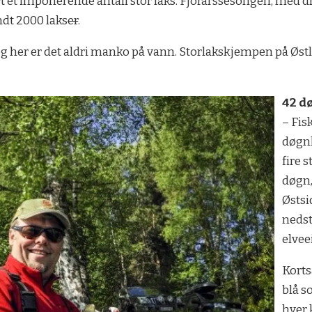
 et im­po­ne­ren­de an­tall stor laks. Fjor­års­se­son­gen, med d
undt 2000 lak­s
er
.
 og her er det ald­ri man­ko på vann. Storlakskjempen på Øst
42 d
– Fis
døgnk
fire s
døgn,
Østsi
nedst
elvee
Kortsa
blå s
hver 