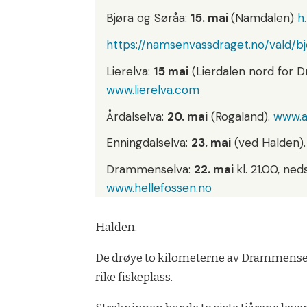
Bjø­ra og Sør­åa:
15. mai
(Namdalen)
h
https://namsenvassdraget.no/vald/bj
Lierelva:
15 mai
(Lierdalen nord for D
www.lierelva.com
År­dals­el­va:
20. mai
(Ro­ga­land).
www.a
En­ning­dals­el­va:
23. mai
(ved Halden)
Dram­mens­el­va:
22. mai
kl. 21.00, ned
www.hellefossen.no
Halden.
De drøye to ki­lo­me­ter­ne av Dram­mens­el
rike fis­ke­plass.