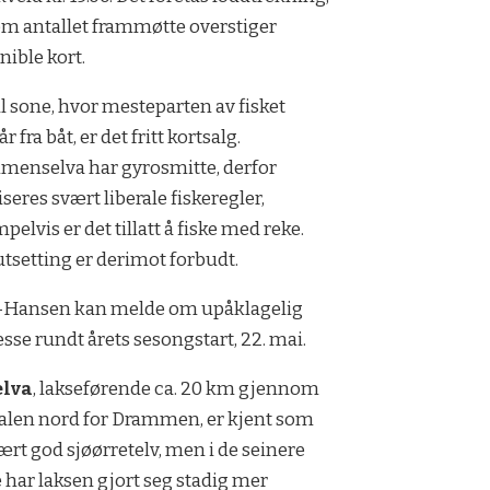
m antallet frammøtte overstiger
nible kort.
l sone, hvor mesteparten av fisket
r fra båt, er det fritt kortsalg.
enselva har gyrosmitte, derfor
iseres svært liberale fiskeregler,
pelvis er det tillatt å fiske med reke.
tsetting er derimot forbudt.
-Hansen kan melde om upåklagelig
esse rundt årets sesongstart, 22. mai.
elva
, lakseførende ca. 20 km gjennom
alen nord for Drammen, er kjent som
ært god sjøørretelv, men i de seinere
 har laksen gjort seg stadig mer