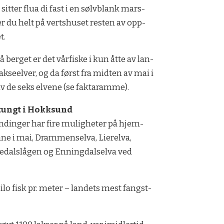
g sit­ter flua di fast i en sølv­blank mars­
er du helt på verts­hu­set res­ten av opp­
t.
 ber­get er det vår­fis­ke i kun åtte av lan­
ak­se­el­ver, og da først fra mid­ten av mai i
v de seks elvene (se fak­ta­ram­me).
tungt i Hokk­sund
n­din­ger har fire mu­lig­he­ter på hjem­
­ne i mai, Dram­mens­el­va, Lierelva,
alslågen og En­ning­dals­el­va ved
ilo fisk pr. me­ter – lan­dets mest fangst­