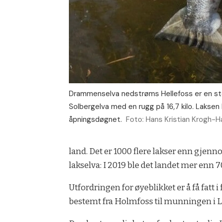
Drammenselva nedstrøms Hellefoss er en stor
Solbergelva med en rugg på 16,7 kilo. Laksen
åpningsdøgnet.
Foto: Hans Kristian Krogh-
land. Det er 1000 fle­re lak­ser enn gjen­no
laks­elva: I 2019 ble det lan­det mer enn 70
Ut­ford­rin­gen for øyeblikket er å få fatt 
bestemt fra Holmfoss til munningen i L