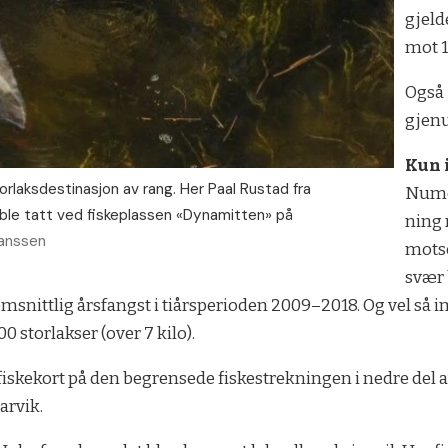
gjeld
mot 1
Også 
gjenu
Kun i
laksdestinasjon av rang. Her Paal Rustad fra
Numed
 ble tatt ved fiskeplassen «Dynamitten» på
ning 
Hanssen
mot­s
svær 
m­snitt­lig års­fangst i ti­års­pe­ri­oden 2009–2018. Og vel så i
0 stor­lak­ser (over 7 kilo).
i fis­ke­kort på den be­gren­se­de fiske­strek­nin­gen i ned­re 
arvik.