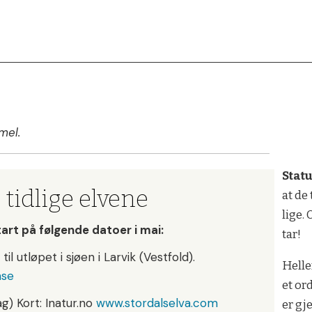
mel.
Sta­t
tidlige elvene
at de 
lige. 
tart på følgende datoer i mai:
tar!
til ut­lø­pet i sjøen i Larvik (Vestfold).
Hel­le
nse
et ord
ag) Kort: Inatur.no
www.stordalselva.com
er gj