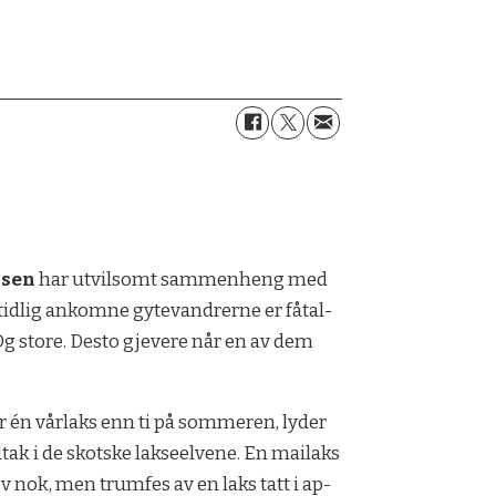
u­sen
har utvil­somt sam­men­heng med
tid­lig an­kom­ne gyte­vand­rer­ne er få­tal­
Og store. Des­to gje­ve­re når en av dem
r én vår­laks enn ti på som­me­ren, ly­der
­tak i de skots­ke lak­se­el­ve­ne. En mai­laks
ev nok, men trum­fes av en laks tatt i ap­