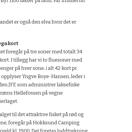
røyt 1100 lak­ser på land, var imid­ler­tid
landet er også den elva hvor det er
øgnkort
ket foregår på tre soner med totalt 34
ort. I tillegg har vi to fluesoner med
tenger på hver sone, i alt 42 kort pr.
 opplyser Yngve Boye-Hansen, leder i
den JFF, som administrer laksefiske
røms Hellefossen på vegne
ierlaget.
lget til det attraktive fisket på rød og
one, foregår på Hokksund Camping
kveld kl. 19.00. Det foretas loddtrekning,