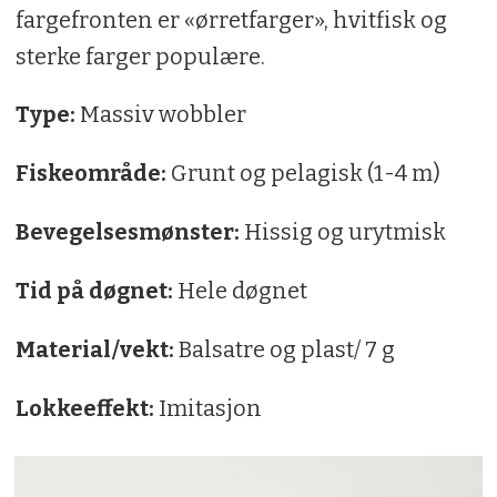
fargefronten er «ørretfarger», hvitfisk og
sterke farger populære.
Type:
Massiv wobbler
Fiskeområde:
Grunt og pelagisk (1-4 m)
Bevegelsesmønster:
Hissig og urytmisk
Tid på døgnet:
Hele døgnet
Material/vekt:
Balsatre og plast/ 7 g
Lokkeeffekt:
Imitasjon