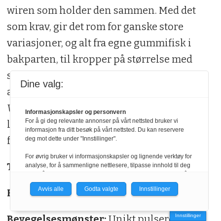
wiren som holder den sammen. Med det
som krav, gir det rom for ganske store
variasjoner, og alt fra egne gummifisk i
bakparten, til kropper på størrelse med
sluker. Vi har gått for den mest kjente
Dine valg:
annerledes-spinneren, nemlig
Blue Fox
Vibrax
, som har en løs metalltønne som
Informasjonskapsler og personvern
For å gi deg relevante annonser på vårt nettsted bruker vi
ligger utpå en messingbolt og lager et
informasjon fra ditt besøk på vårt nettsted. Du kan reservere
forlokkende og hissig lydbilde i vannet.
deg mot dette under "Innstillinger".
For øvrig bruker vi informasjonskapsler og lignende verktøy for
Type:
Spinner med hybridkropp
analyse, for å sammenligne nettlesere, tilpasse innhold til deg
og for å utvikle og tilby nødvendig funksjonalitet. Les mer i vår
personvernerklæring.
Avvis alle
Godta valgte
Innstillinger
Fiskeområde:
Grunt og pelagisk (1-4 m)
Vi er med i Fagpressen-nettverket. Om du samtykker under, vil
du få relevante annonser på nettstedene til medlemmene i
Innstillinger
Bevegelsesmønster:
Unikt pulserende
nettverket basert på informasjon fra dine besøk på tvers av