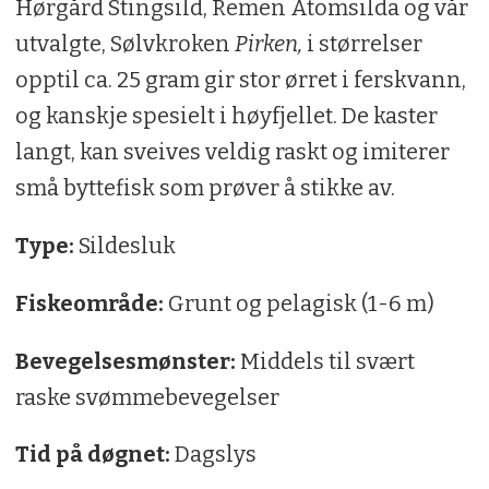
Hørgård Stingsild, Remen Atomsilda og vår
utvalgte, Sølvkroken
Pirken,
i størrelser
opptil ca. 25 gram gir stor ørret i ferskvann,
og kanskje spesielt i høyfjellet. De kaster
langt, kan sveives veldig raskt og imiterer
små byttefisk som prøver å stikke av.
Type:
Sildesluk
Fiskeområde:
Grunt og pelagisk (1-6 m)
Bevegelsesmønster:
Middels til svært
raske svømmebevegelser
Tid på døgnet:
Dagslys