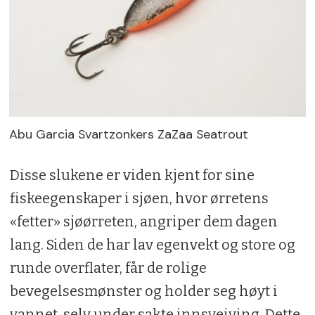
Abu Garcia Svartzonkers ZaZaa Seatrout
Disse slukene er viden kjent for sine
fiskeegenskaper i sjøen, hvor ørretens
«fetter» sjøørreten, angriper dem dagen
lang. Siden de har lav egenvekt og store og
runde overflater, får de rolige
bevegelsesmønster og holder seg høyt i
vannet, selv under sakte innsveiving. Dette