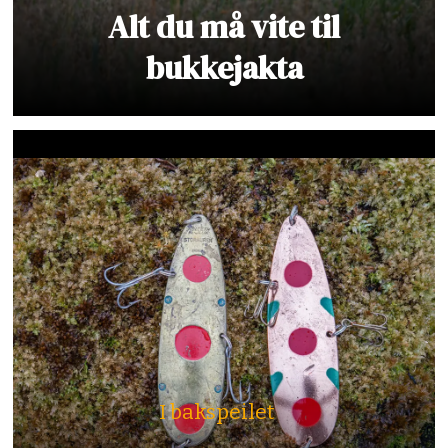
Alt du må vite til
bukkejakta
I bakspeilet