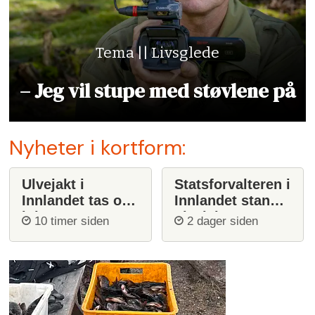
Tema || Livsglede
– Jeg vil stupe med støvlene på
Nyheter i kortform:
Ulvejakt i
Statsforvalteren i
Innlandet tas opp
Innlandet stanser
igjen
ulvejakt
10 timer siden
2 dager siden