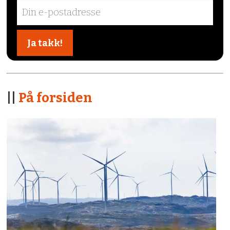
||
På forsiden