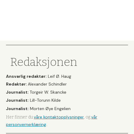
Redaksjonen
Ansvarlig redaktør:
Leif Ø. Haug
Redaktør:
Alexander Schindler
Journalist:
Torgeir W. Skancke
Journalist:
Lill-Torunn Kilde
Journalist:
Morten Øye Engelien
våre kontaktopplysninger
vår
Her finner du
, og
personvernerklæring
.