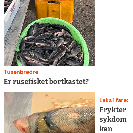
Tusenbrødre
Er rusefisket bortkastet?
Laks i fare:
Frykter
sykdom
kan