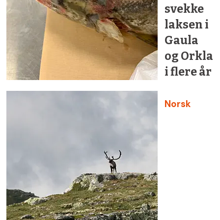
svekke
laksen i
Gaula
og Orkla
i flere år
Norsk