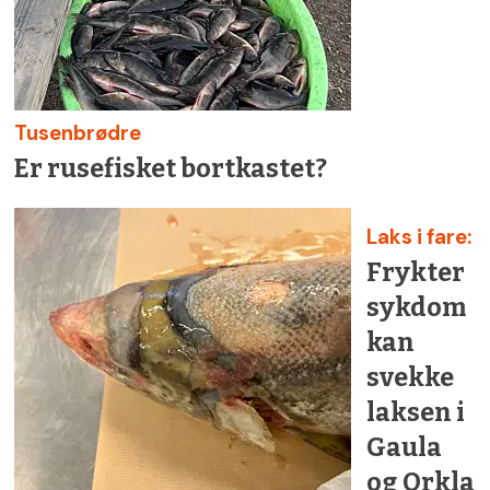
Tusenbrødre
Er rusefisket bortkastet?
Laks i fare:
Frykter
sykdom
kan
svekke
laksen i
Gaula
og Orkla