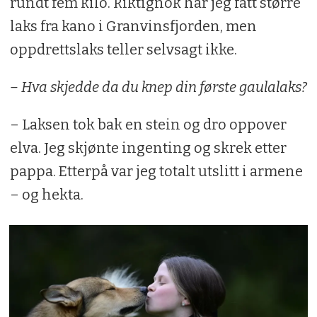
rundt fem kilo. Riktignok har jeg fått større
laks fra kano i Granvinsfjorden, men
oppdrettslaks teller selvsagt ikke.
– Hva skjedde da du knep din første gaulalaks?
– Laksen tok bak en stein og dro oppover
elva. Jeg skjønte ingenting og skrek etter
pappa. Etterpå var jeg totalt utslitt i armene
– og hekta.