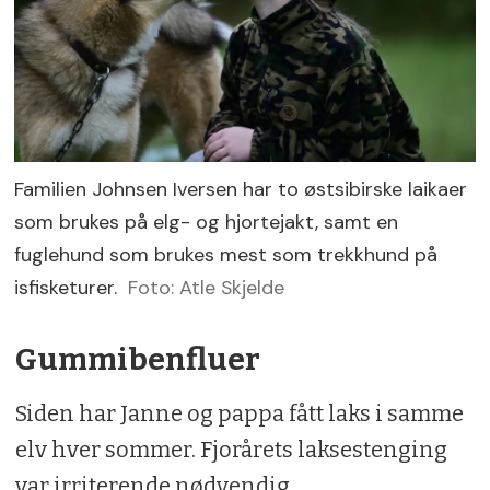
Familien Johnsen Iversen har to østsibirske laikaer
som brukes på elg- og hjortejakt, samt en
fuglehund som brukes mest som trekkhund på
isfisketurer.
Foto: Atle Skjelde
Gummibenfluer
Siden har Janne og pappa fått laks i samme
elv hver sommer. Fjorårets laksestenging
var irriterende nødvendig.