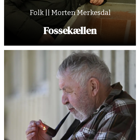
Folk || Morten Merkesdal
Fossekællen