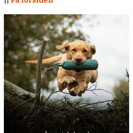
||
På forsiden