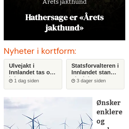
Årets jakthund
Hathersage er «Årets
jakthund»
Nyheter i kortform:
Ulvejakt i
Statsforvalteren i
Innlandet tas opp
Innlandet stanser
igjen
ulvejakt
1 dag siden
3 dager siden
Ønsker
enklere
og