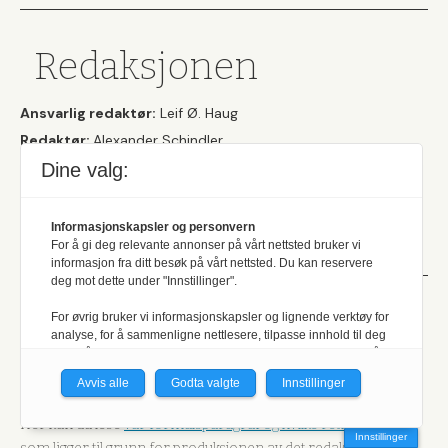
Redaksjonen
Ansvarlig redaktør:
Leif Ø. Haug
Redaktør:
Alexander Schindler
Journalist:
Lill-Torunn Kilde
Dine valg:
Journalist:
Morten Øye Engelien
Her finner du
våre kontaktopplysninger
, og
vår
Informasjonskapsler og personvern
personvernerklæring
.
For å gi deg relevante annonser på vårt nettsted bruker vi
informasjon fra ditt besøk på vårt nettsted. Du kan reservere
deg mot dette under "Innstillinger".
For øvrig bruker vi informasjonskapsler og lignende verktøy for
Et uavhengig
analyse, for å sammenligne nettlesere, tilpasse innhold til deg
og for å utvikle og tilby nødvendig funksjonalitet. Les mer i vår
medlemsblad
personvernerklæring.
Avvis alle
Godta valgte
Innstillinger
Vi er med i Fagpressen-nettverket. Om du samtykker under, vil
Her kan du lese
vår formålsparagraf og hvilke retningslinjer
du få relevante annonser på nettstedene til medlemmene i
Innstillinger
nettverket basert på informasjon fra dine besøk på tvers av