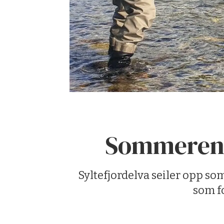
Sommerens 
Syltefjordelva seiler opp so
som f