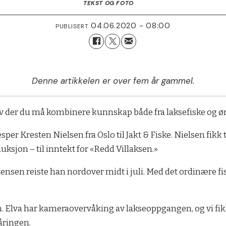
TEKST OG FOTO
04.06.2020 - 08:00
PUBLISERT
Denne artikkelen er over fem år gammel.
elv der du må kombinere kunnskap både fra laksefiske og ørr
esper Kresten Nielsen fra Oslo til Jakt & Fiske. Nielsen fik
auksjon – til inntekt for «Redd Villaksen.»
sen reiste han nordover midt i juli. Med det ordinære fi
den. Elva har kameraovervåking av lakseoppgangen, og vi f
 åringen.