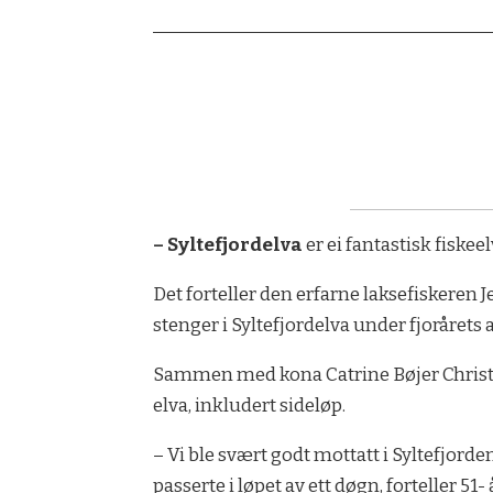
– Syltefjordelva
er ei fantastisk fiske
Det forteller den erfarne laksefiskeren J
stenger i Syltefjordelva under fjorårets 
Sammen med kona Catrine Bøjer Christen
elva, inkludert sideløp.
– Vi ble svært godt mottatt i Syltefjor
passerte i løpet av ett døgn, forteller 51-