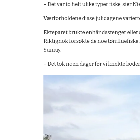
– Det var to helt ulike typer fiske, sier Ni
Værforholdene disse julidagene varierte
Ekteparet brukte enhåndsstenger eller s
Riktignok forsøkte de noe tørrfluefiske
Sunray.
– ­Det tok noen dager før vi knekte koden,