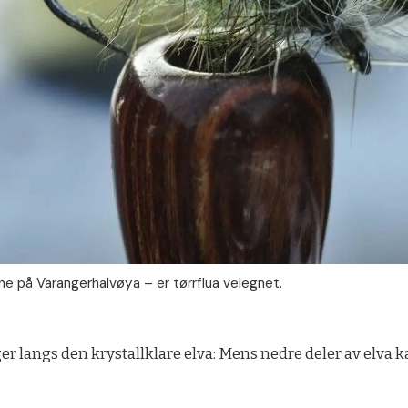
ene på Varangerhalvøya – er tørrflua velegnet.
r langs den krystallklare elva: Mens nedre deler av elva ka