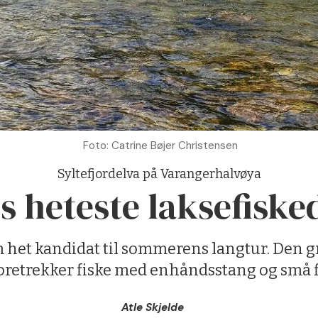
Foto: Catrine Bøjer Christensen
Syltefjordelva på Varangerhalvøya
heteste laksefiske
m het kandidat til sommerens langtur. Den g
oretrekker fiske med enhåndsstang og små f
Atle Skjelde