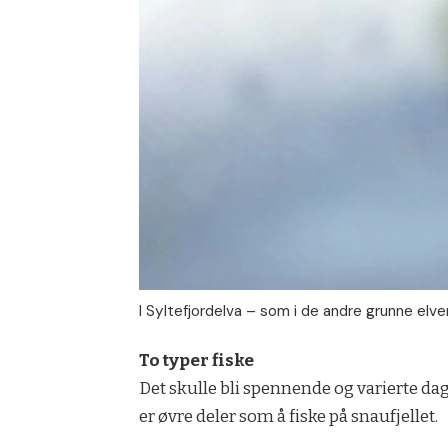
I Syltefjordelva – som i de andre grunne elv
To typer fiske
Det skulle bli spennende og varierte dage
er øvre deler som å fiske på snaufjellet.