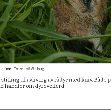
l saken.
Foto: Leif Ø. Haug
tilling til avliving av rådyr med kniv. Både 
n handler om dyrevelferd.