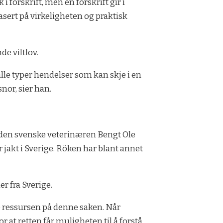
 forskrift, men en forskrift gir i
asert på virkeligheten og praktisk
de viltlov.
alle typer hendelser som kan skje i en
snor, sier han.
t den svenske veterinæren Bengt Ole
jakt i Sverige. Röken har blant annet
r fra Sverige.
ye ressursen på denne saken. Når
 at retten får muligheten til å forstå