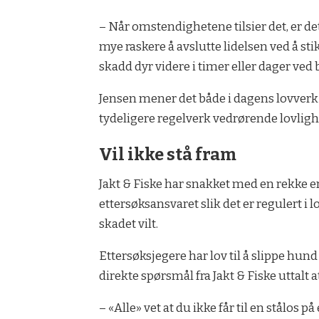
– Når omstendighetene tilsier det, er de
mye raskere å avslutte lidelsen ved å st
skadd dyr videre i timer eller dager ved 
Jensen mener det både i dagens lovverk o
tydeligere regelverk vedrørende lovlighe
Vil ikke stå fram
Jakt & Fiske har snakket med en rekke er
ettersøksansvaret slik det er regulert i l
skadet vilt.
Ettersøksjegere har lov til å slippe hun
direkte spørsmål fra Jakt & Fiske uttalt 
– «Alle» vet at du ikke får til en stålos