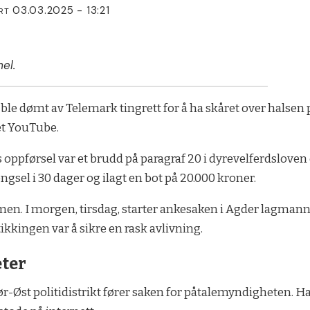
03.03.2025 - 13:21
RT
el.
 ble dømt av Telemark tingrett for å ha skåret over halsen 
et YouTube.
oppførsel var et brudd på paragraf 20 i dyrevelferdsloven
 fengsel i 30 dager og ilagt en bot på 20.000 kroner.
n. I morgen, tirsdag, starter ankesaken i Agder lagmanns
ikkingen var å sikre en rask avlivning.
ter
Sør-Øst politidistrikt fører saken for påtalemyndigheten. 