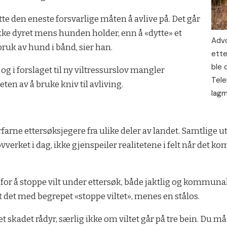
tte den eneste forsvarlige måten å avlive på. Det går
ikke dyret mens hunden holder, enn å «dytte» et
Advo
bruk av hund i bånd, sier han.
ette
ble 
g i forslaget til ny viltressurslov mangler
Tele
ten av å bruke kniv til avliving.
lagm
farne ettersøksjegere fra ulike deler av landet. Samtlige u
ovverket i dag, ikke gjenspeiler realitetene i felt når det k
d for å stoppe vilt under ettersøk, både jaktlig og kommuna
at det med begrepet «stoppe viltet», menes en stålos.
 på et skadet rådyr, særlig ikke om viltet går på tre bein. D