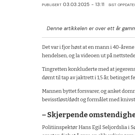
03.03.2025 - 13:11
PUBLISERT
SIST OPPDATE
Denne artikkelen er over ett år gamm
Det var i fjor høst at en mann i 40-årene
hendelsen, og la videoen ut på nettsted
Tingretten konkluderte med at jegerens 
dømt til tap av jaktrett i 1,5 år, betinget
Mannen byttet forsvarer, og anket domme
bevisstløst/dødt og formålet med knivst
– Skjerpende omstendighe
Politiinspektør Hans Egil Seljordslia i 