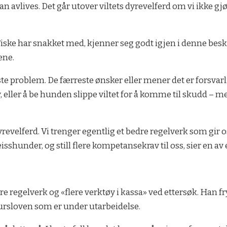
 kan avlives. Det går utover viltets dyrevelferd om vi ikke g
Fiske har snakket med, kjenner seg godt igjen i denne besk
ene.
ste problem. De færreste ønsker eller mener det er forsvar
 eller å be hunden slippe viltet for å komme til skudd – me
revelferd. Vi trenger egentlig et bedre regelverk som gir 
isshunder, og still flere kompetansekrav til oss, sier en av
ere regelverk og «flere verktøy i kassa» ved ettersøk. Han 
sursloven som er under utarbeidelse.