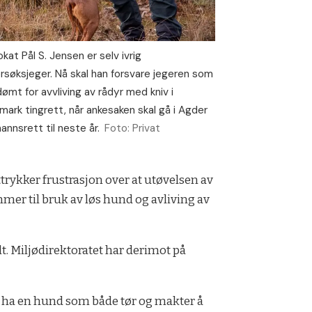
kat Pål S. Jensen er selv ivrig
rsøksjeger. Nå skal han forsvare jegeren som
dømt for avvliving av rådyr med kniv i
mark tingrett, når ankesaken skal gå i Agder
annsrett til neste år.
Foto: Privat
ttrykker frustrasjon over at utøvelsen av
ommer til bruk av løs hund og avliving av
lt. Miljødirektoratet har derimot på
u må ha en hund som både tør og makter å