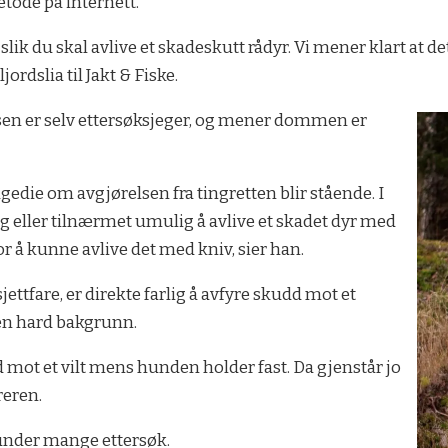
tode på internett.
 slik du skal avlive et skadeskutt rådyr. Vi mener klart at
ordslia til Jakt & Fiske.
ensen er selv ettersøksjeger, og mener dommen er
gedie om avgjørelsen fra tingretten blir stående. I
g eller tilnærmet umulig å avlive et skadet dyr med
or å kunne avlive det med kniv, sier han.
jettfare, er direkte farlig å avfyre skudd mot et
nen hard bakgrunn.
d mot et vilt mens hunden holder fast. Da gjenstår jo
reren.
t under mange ettersøk.