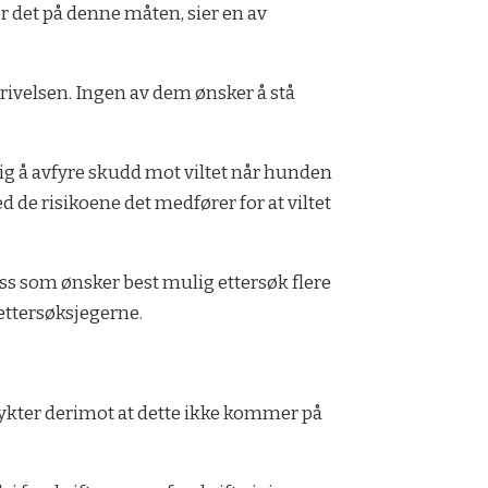
jør det på denne måten, sier en av
rivelsen. Ingen av dem ønsker å stå
lig å avfyre skudd mot viltet når hunden
d de risikoene det medfører for at viltet
oss som ønsker best mulig ettersøk flere
 ettersøksjegerne.
frykter derimot at dette ikke kommer på