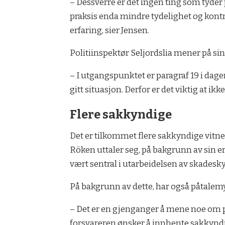
– Dessverre er det ingen ting som tyder p
praksis enda mindre tydelighet og kontro
erfaring, sier Jensen.
Politiinspektør Seljordslia mener på sin 
– I utgangspunktet er paragraf 19 i dage
gitt situasjon. Derfor er det viktig at ik
Flere sakkyndige
Det er tilkommet flere sakkyndige vitne
Röken uttaler seg, på bakgrunn av sin e
vært sentral i utarbeidelsen av skades
På bakgrunn av dette, har også påtalemy
– Det er en gjenganger å mene noe om po
forsvareren ønsker å innhente sakkyndige