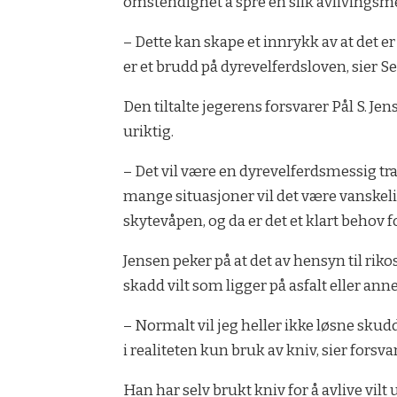
omstendighet å spre en slik avlivingsme
– Dette kan skape et innrykk av at det er
er et brudd på dyrevelferdsloven, sier Selj
Den tiltalte jegerens forsvarer Pål S. J
uriktig.
– Det vil være en dyrevelferdsmessig tra
mange situasjoner vil det være vanskeli
skytevåpen, og da er det et klart behov f
Jensen peker på at det av hensyn til rikos
skadd vilt som ligger på asfalt eller an
– Normalt vil jeg heller ikke løsne skud
i realiteten kun bruk av kniv, sier forsva
Han har selv brukt kniv for å avlive vil