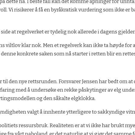
å dette nå. I beste fall kan det komme åpninger for unntak i
ll. Vi risikerer å få en byråkratisk vurdering som ikke er b
side at regelverket er tydelig nok allerede i dagens gjelden
ns viltlov klar nok. Men et regelverk kan ikke ta høyde for 
ke denne konkrete saken som nå starter i retten blir en rette
r til den nye rettsrunden. Forsvarer Jensen har bedt om a
rfaring med å undersøke en rekke påskytinger av elg under 
kytingsmodellen og den såkalte elgklokka.
ndigheten valgt å innhente ytterligere to sakkyndige vitne
litiets ressursbruk. Realiteten er at vi ikke har brukt m
 fra vårt naboland, er det naturlig at vi gjør det samme for