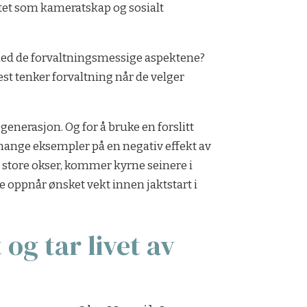
vitet som kameratskap og sosialt
va med de forvaltningsmessige aspektene?
est tenker forvaltning når de velger
e generasjon. Og for å bruke en forslitt
 mange eksempler på en negativ effekt av
å store okser, kommer kyrne seinere i
kke oppnår ønsket vekt innen jaktstart i
og tar livet av