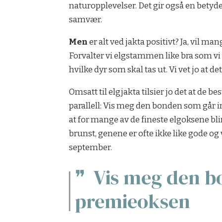
naturopplevelser. Det gir også en betyde
samvær.
Men
er alt ved jakta positivt? Ja, vil 
Forvalter vi elgstammen like bra som vi s
hvilke dyr som skal tas ut. Vi vet jo at 
Omsatt til elgjakta tilsier jo det at de be
parallell: Vis meg den bonden som går in
at for mange av de fineste elgoksene bli
brunst, genene er ofte ikke like gode og v
september.
Vis meg den bon
premieoksen