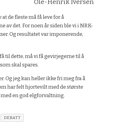
Ole-Henrik Iversen
 at de fleste må få leve for å
e av det. For noen år siden ble vi i NRK-
okser. Og resultatet var imponerende,
til dette, må vi få gevirjegerne til å
e som skal spares.
r. Og jeg kan heller ikke fri meg fra å
om har felt hjortevilt med de største
er med en god elgforvaltning.
DEBATT