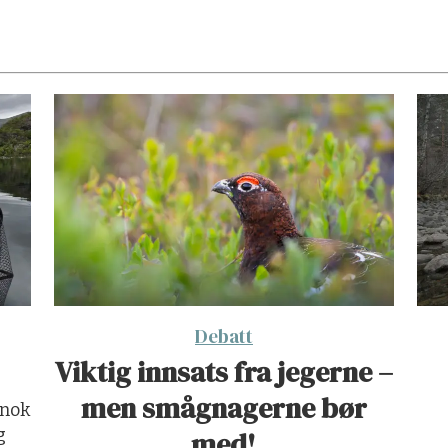
Debatt
Viktig innsats fra jegerne –
men smågnagerne bør
 nok
g
med!