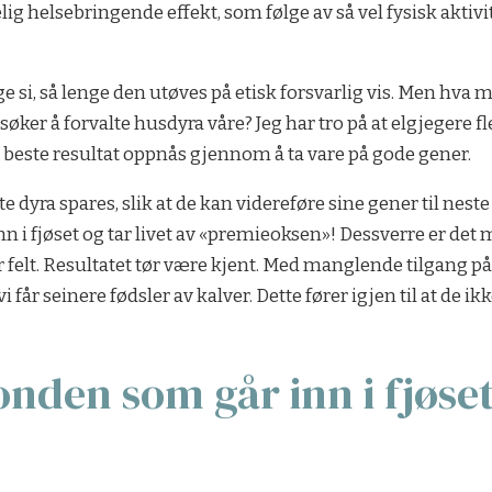
lig helsebringende effekt, som følge av så vel fysisk akti
mange si, så lenge den utøves på etisk forsvarlig vis. Men h
øker å forvalte husdyra våre? Jeg har tro på at elgjegere fl
det beste resultat oppnås gjennom å ta vare på gode gener.
ste dyra spares, slik at de kan videreføre sine gener til nest
n i fjøset og tar livet av «premieoksen»! Dessverre er det
r felt. Resultatet tør være kjent. Med manglende tilgang p
i får seinere fødsler av kalver. Dette fører igjen til at de i
den som går inn i fjøset 