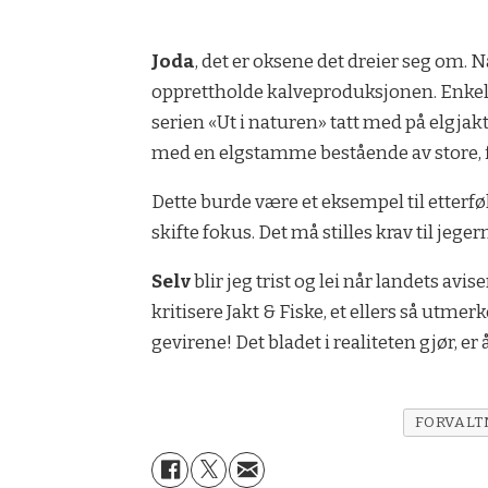
Joda
, det er oksene det dreier seg om. Nå
opprettholde kalveproduksjonen. Enkelte 
serien «Ut i naturen» tatt med på elgjakt
med en elgstamme bestående av store, fl
Dette burde være et eksempel til etterfølg
skifte fokus. Det må stilles krav til jege
Selv
blir jeg trist og lei når landets avi
kritisere Jakt & Fiske, et ellers så utme
gevirene! Det bladet i realiteten gjør, e
FORVALT