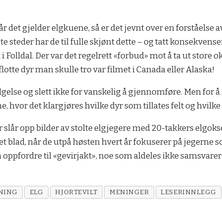
r det gjelder elgkuene, så er det jevnt over en forståelse av
steder har de til fulle skjønt dette – og tatt konsekvensen
 i Folldal. Der var det regelrett «forbud» mot å ta ut store 
otte dyr man skulle tro var filmet i Canada eller Alaska!
else og slett ikke for vanskelig å gjennomføre. Men for å få 
rne, hvor det klargjøres hvilke dyr som tillates felt og hvilk
ser slår opp bilder av stolte elgjegere med 20-takkers elgokse
rket blad, når de utpå høsten hvert år fokuserer på jegerne s
r å oppfordre til «gevirjakt», noe som aldeles ikke samsvar
NING
ELG
HJORTEVILT
MENINGER
LESERINNLEGG