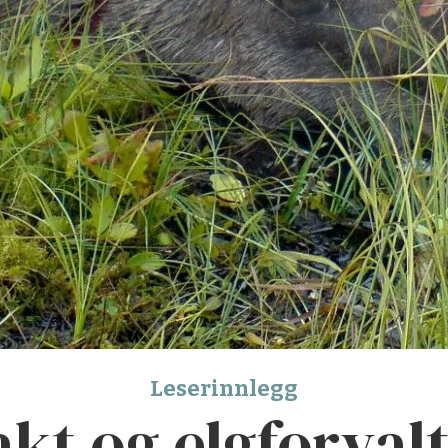
Leserinnlegg
akt og elgforval