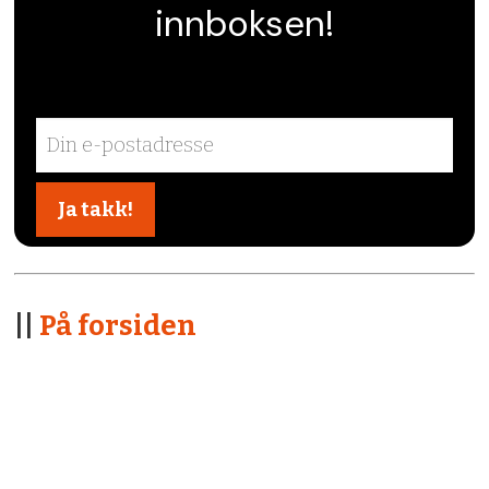
innboksen!
||
På forsiden