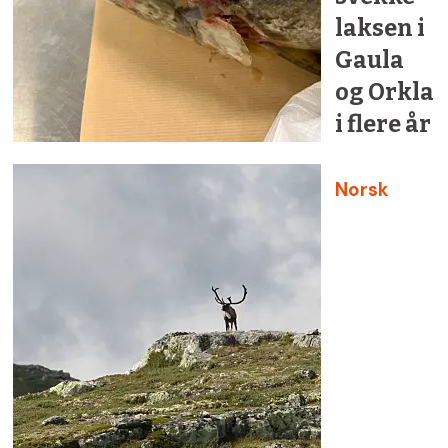
laksen i
Gaula
og Orkla
i flere år
Norsk