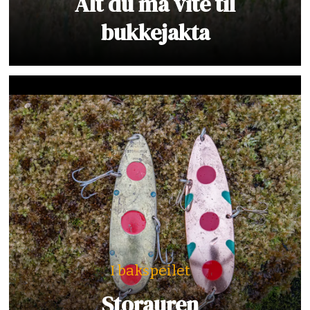
Alt du må vite til
bukkejakta
I bakspeilet
Storauren