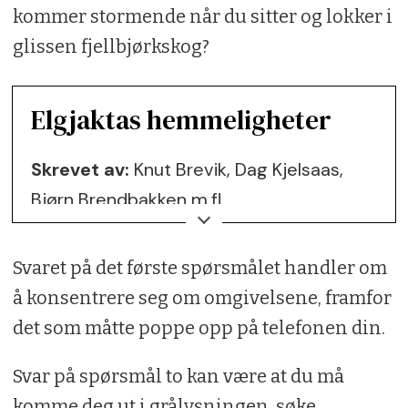
kommer stormende når du sitter og lokker i
glissen fjellbjørkskog?
Elgjaktas hemmeligheter
Skrevet av:
Knut Brevik, Dag Kjelsaas,
Bjørn Brendbakken m.fl.
Forlag:
Story House Egmont
Svaret på det første spørsmålet handler om
Sider:
216 sider
å konsentrere seg om omgivelsene, framfor
Pris:
305 kroner på nett
det som måtte poppe opp på telefonen din.
ISBN:
978-82-429-7524-9
Svar på spørsmål to kan være at du må
komme deg ut i grålysningen, søke