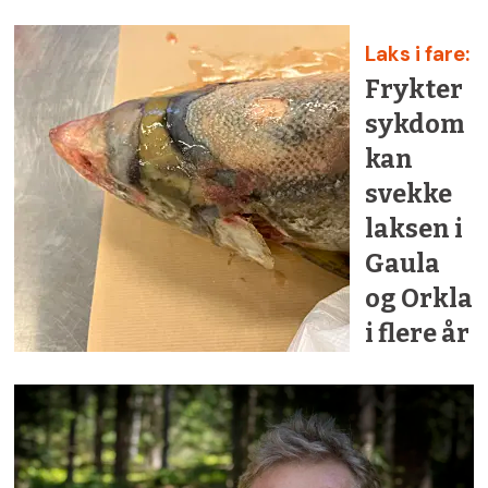
Laks i fare:
Frykter
sykdom
kan
svekke
laksen i
Gaula
og Orkla
i flere år