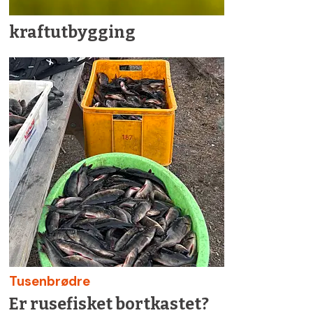
kraftutbygging
Tusenbrødre
Er rusefisket bortkastet?