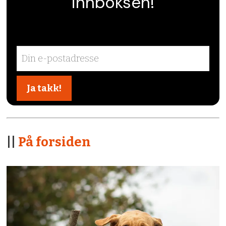
innboksen!
||
På forsiden