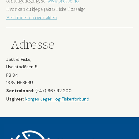
om klageadgang, se:
www.presse.no
Hvor kan du kjøpe Jakt & Fiske i løssalg?
Her finner du oversikten
Adresse
Jakt & Fiske,
Hvalstadåsen 5
PB 94
1378, NESBRU
Sentralbord:
(+47) 667 92 200
Utgiver:
Norges Jeger- og Fiskerforbund