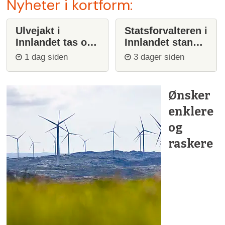
Nyheter i kortform:
Ulvejakt i
Statsforvalteren i
Innlandet tas opp
Innlandet stanser
igjen
ulvejakt
1 dag siden
3 dager siden
Ønsker
enklere
og
raskere