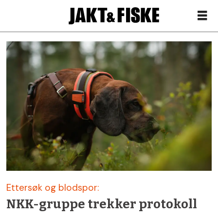
Siste
nytt
om
nkk
–
Jakt
Ettersøk og blodspor:
&
NKK-gruppe trekker protokoll
Fiske