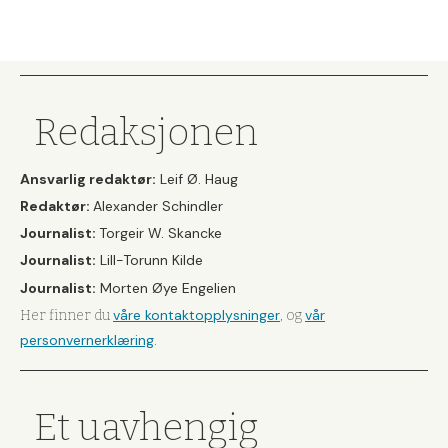
Redaksjonen
Ansvarlig redaktør:
Leif Ø. Haug
Redaktør:
Alexander Schindler
Journalist:
Torgeir W. Skancke
Journalist:
Lill-Torunn Kilde
Journalist:
Morten Øye Engelien
våre kontaktopplysninger
vår
Her finner du
, og
personvernerklæring
.
Et uavhengig