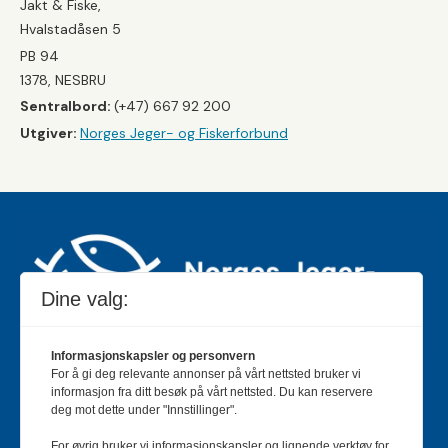
Jakt & Fiske,
Hvalstadåsen 5
PB 94
1378, NESBRU
Sentralbord:
(+47) 667 92 200
Utgiver:
Norges Jeger- og Fiskerforbund
Dine valg:
Informasjonskapsler og personvern
For å gi deg relevante annonser på vårt nettsted bruker vi
Jakt & Fiske er landets største og eldste magasin for
informasjon fra ditt besøk på vårt nettsted. Du kan reservere
jakt- og fiskeinteresserte med 195 000 månedlige
deg mot dette under "Innstillinger".
lesere og et opplag på rundt 90 000 eksemplarer.
For øvrig bruker vi informasjonskapsler og lignende verktøy for