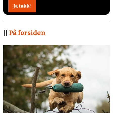
||
På forsiden