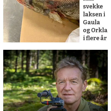
svekke
laksen i
Gaula
og Orkla
i flere år