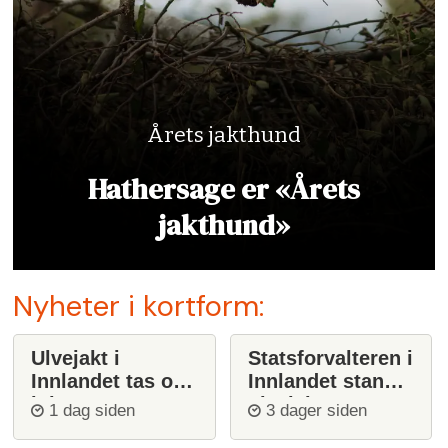
Årets jakthund
Hathersage er «Årets
jakthund»
Nyheter i kortform:
Ulvejakt i
Statsforvalteren i
Innlandet tas opp
Innlandet stanser
igjen
ulvejakt
1 dag siden
3 dager siden