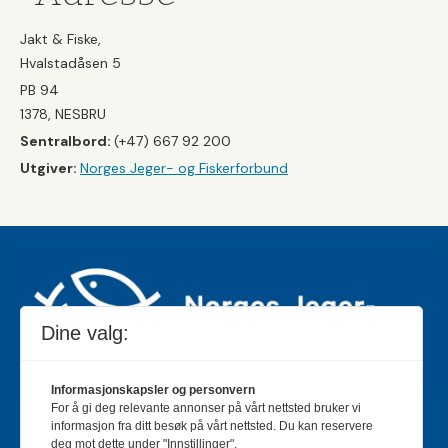
Jakt & Fiske,
Hvalstadåsen 5
PB 94
1378, NESBRU
Sentralbord:
(+47) 667 92 200
Utgiver:
Norges Jeger- og Fiskerforbund
Dine valg:
Informasjonskapsler og personvern
For å gi deg relevante annonser på vårt nettsted bruker vi
Jakt & Fiske er landets største og eldste magasin for
informasjon fra ditt besøk på vårt nettsted. Du kan reservere
jakt- og fiskeinteresserte med 195 000 månedlige
deg mot dette under "Innstillinger".