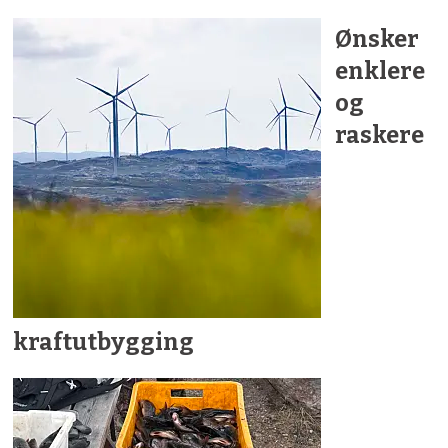
Ønsker
enklere
og
raskere
kraftutbygging