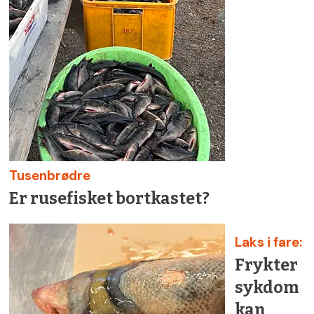
Tusenbrødre
Er rusefisket bortkastet?
Laks i fare:
Frykter
sykdom
kan