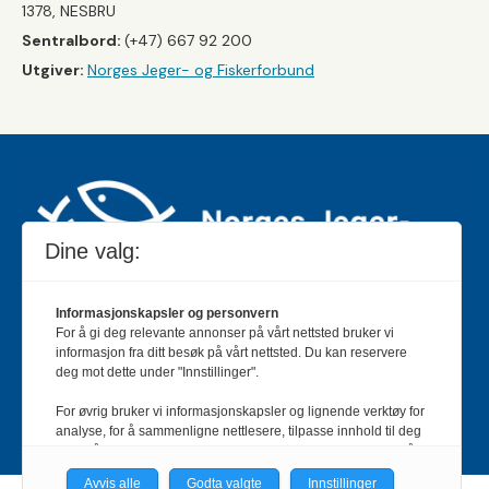
1378, NESBRU
Sentralbord:
(+47) 667 92 200
Utgiver:
Norges Jeger- og Fiskerforbund
Dine valg:
Informasjonskapsler og personvern
For å gi deg relevante annonser på vårt nettsted bruker vi
Jakt & Fiske er landets største og eldste magasin for
informasjon fra ditt besøk på vårt nettsted. Du kan reservere
jakt- og fiskeinteresserte med 195 000 månedlige
deg mot dette under "Innstillinger".
lesere og et opplag på rundt 90 000 eksemplarer.
For øvrig bruker vi informasjonskapsler og lignende verktøy for
Bladet er en månedlig publikasjon og utgis av Norges
analyse, for å sammenligne nettlesere, tilpasse innhold til deg
Jeger- og Fiskerforbund.
Meld deg inn her
.
og for å utvikle og tilby nødvendig funksjonalitet. Les mer i vår
personvernerklæring.
Avvis alle
Godta valgte
Innstillinger