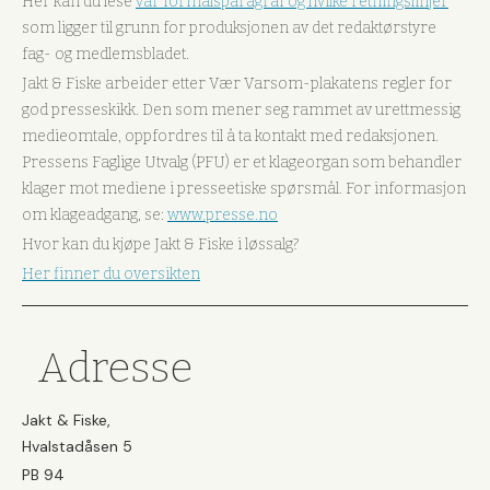
Her kan du lese
vår formålsparagraf og hvilke retningslinjer
som ligger til grunn for produksjonen av det redaktørstyre
fag- og medlemsbladet.
Jakt & Fiske arbeider etter Vær Varsom-plakatens regler for
god presseskikk. Den som mener seg rammet av urettmessig
medieomtale, oppfordres til å ta kontakt med redaksjonen.
Pressens Faglige Utvalg (PFU) er et klageorgan som behandler
klager mot mediene i presseetiske spørsmål. For informasjon
om klageadgang, se:
www.presse.no
Hvor kan du kjøpe Jakt & Fiske i løssalg?
Her finner du oversikten
Adresse
Jakt & Fiske,
Hvalstadåsen 5
PB 94