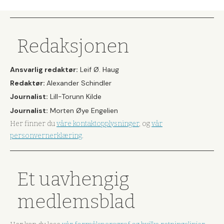
Redaksjonen
Ansvarlig redaktør:
Leif Ø. Haug
Redaktør:
Alexander Schindler
Journalist:
Lill-Torunn Kilde
Journalist:
Morten Øye Engelien
Her finner du
våre kontaktopplysninger
, og
vår
personvernerklæring
.
Et uavhengig
medlemsblad