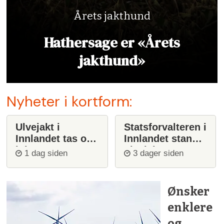
Årets jakthund
Hathersage er «Årets
jakthund»
Nyheter i kortform:
Ulvejakt i
Statsforvalteren i
Innlandet tas opp
Innlandet stanser
igjen
ulvejakt
1 dag siden
3 dager siden
Ønsker
enklere
og