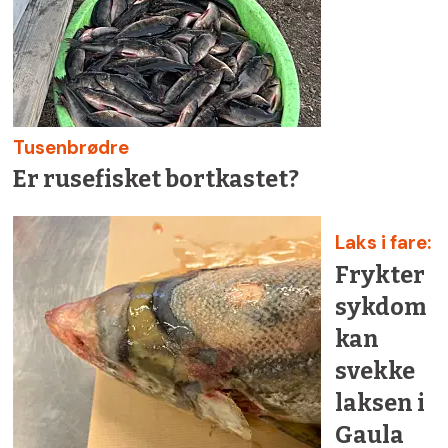
Tusenbrødre
Er rusefisket bortkastet?
Laks i fare:
Frykter
sykdom
kan
svekke
laksen i
Gaula