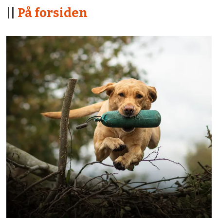
||
På forsiden