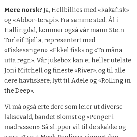
Mere norsk?
Ja, Hellbillies med «Rakafisk»
og «Abbor-terapi». Fra samme sted, Ål i
Hallingdal, kommer også vår mann Stein
Torleif Bjella, representert med
«Fiskesangen», «Ekkel fisk» og «To måna
utta regn». Vår jukebox kan ei heller utelate
Joni Mitchell og fineste «River», og til alle
dere havfiskere; lytt til Adele og «Rolling in
the Deep».
Vi må også erte dere som leier ut diverse
laksevald, bandet Blomst og «Penger i
madrassen». Så slipper vil til de skakke og
sære «Trout Mask Replica», signert den