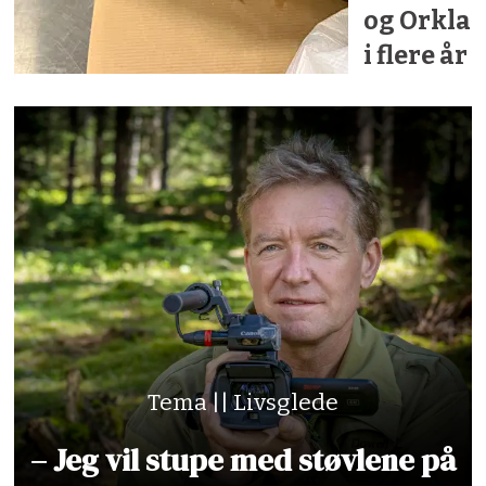
og Orkla
i flere år
Tema || Livsglede
– Jeg vil stupe med støvlene på