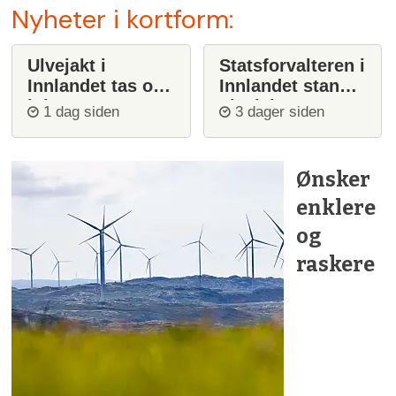
Nyheter i kortform:
Ulvejakt i
Statsforvalteren i
Innlandet tas opp
Innlandet stanser
igjen
ulvejakt
1 dag siden
3 dager siden
Ønsker
enklere
og
raskere