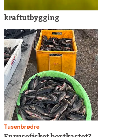
kraftutbygging
Tusenbrødre
Er rusefisket bortkastet?