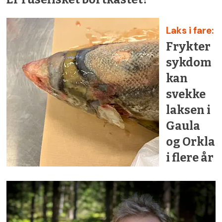
Laks i fare:
Frykter
sykdom
kan
svekke
laksen i
Gaula
og Orkla
i flere år