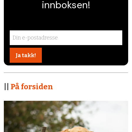
innboksen!
||
På forsiden