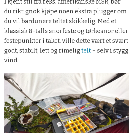
I kjent stil fra f.eks. amerikanske MSR, bør
du riktignok kjøpe noen ekstra plugger om
du vil bardunere teltet skikkelig. Med et
klassisk 8-talls snorfeste og tørkesnor eller
festepunkter i taket, ville dette vært et svært
godt, stabilt, lett og rimelig
telt
– selv i stygg
vind.