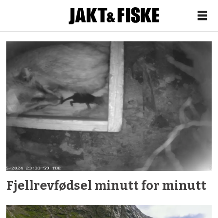
Siste
nytt
om
fjellrev
–
Jakt
Fjellrevfødsel minutt for minutt
&
Fiske