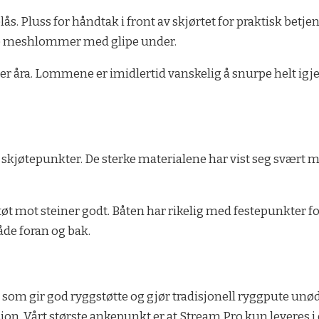
s. Pluss for håndtak i front av skjørtet for praktisk betjen
arte meshlommer med glipe under.
ller åra. Lommene er imidlertid vanskelig å snurpe helt igj
 skjøtepunkter. De sterke materialene har vist seg svært
t mot steiner godt. Båten har rikelig med festepunkter f
åde foran og bak.
om gir god ryggstøtte og gjør tradisjonell ryggpute unød
sjon. Vårt største ankepunkt er at Stream Pro kun leveres 