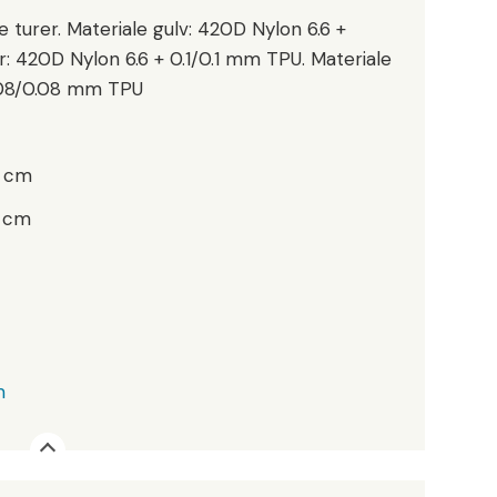
e turer. Materiale gulv: 420D Nylon 6.6 +
: 420D Nylon 6.6 + 0.1/0.1 mm TPU. Materiale
0.08/0.08 mm TPU
 cm
 cm
m