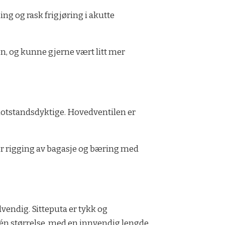
ing og rask frigjøring i akutte
en, og kunne gjerne vært litt mer
 motstandsdyktige. Hovedventilen er
or rigging av bagasje og bæring med
vendig. Sitteputa er tykk og
i én størrelse, med en innvendig lengde