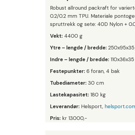
Robust allround packraft for variert
0.2/0.2 mm TPU. Materiale pontoger
spruttrekk og sete: 40D Nylon + 
Vekt:
4400 g
Ytre – lengde / bredde:
250x95x35
Indre – lengde / bredde:
110x36x35
Festepunkter:
6 foran, 4 bak
Tubediameter:
30 cm
Lastekapasitet:
180 kg
Leverandør:
Helsport,
helsport.co
Pris:
kr 13000,-