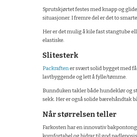
Sprutskjørtet festes med knapp og glidelå
situasjoner. I fremre del er det to sm
Her er det mulig å kile fast stangtube e
elastiske.
Slitesterk
Packraften
er svært solid bygget med få
lavtbyggende og lett å fylle/tømme.
Bunnduken takler både hundeklør og stø
sekk. Her er også solide bærehåndtak b
Når størrelsen teller
Farkosten har en innovativ bakpontong s
komfortabel og bidrar til god padleposi