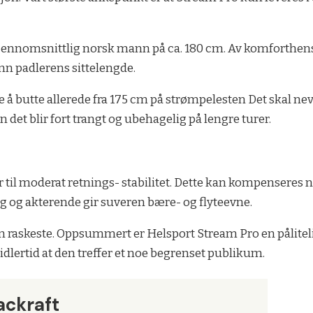
for gjennomsnittlig norsk mann på ca. 180 cm. Av komforthe
nn padlerens sittelengde.
e å butte allerede fra 175 cm på strømpelesten Det skal nev
 det blir fort trangt og ubehagelig på lengre turer.
r til moderat retnings- stabilitet. Dette kan kompenseres
g og akterende gir suveren bære- og flyteevne.
den raskeste. Oppsummert er Helsport Stream Pro en pålit
midlertid at den treffer et noe begrenset publikum.
ackraft