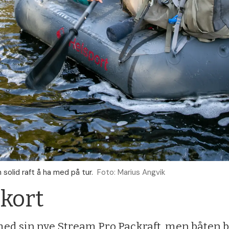
solid raft å ha med på tur.
Foto: Marius Angvik
 kort
med sin nye Stream Pro Packraft, men båten bl