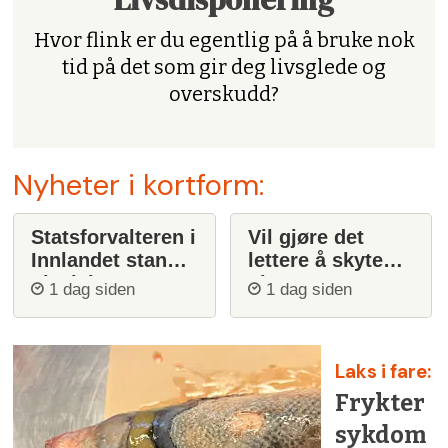
Hvor flink er du egentlig på å bruke nok
tid på det som gir deg livsglede og
overskudd?
Nyheter i kortform:
Statsforvalteren i
Vil gjøre det
Innlandet stanser
lettere å skyte
ulvejakt
ulv
1 dag siden
1 dag siden
Laks i fare:
Frykter
sykdom