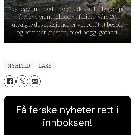
Nybegynner ved elvebredden, eller lysten på
å prøve en ny lakseelv i ferien? Våre 20
utvalgte destinasjoner er vel verdt et besøk,
og kommer (nesten) med hogg-garanti.
NYHETER
LAKS
Få ferske nyheter rett i
innboksen!