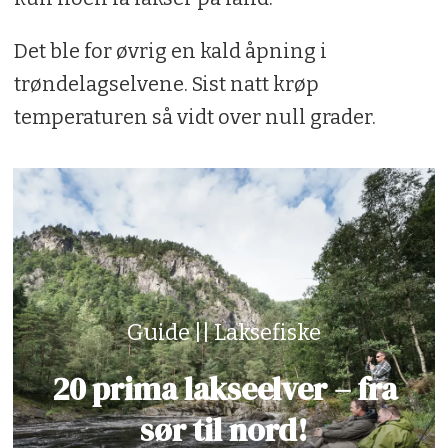
Det ble for øvrig en kald åpning i
trøndelagselvene. Sist natt krøp
temperaturen så vidt over null grader.
Guide || Laksefiske
20 prima lakseelver – fra
sør til nord!