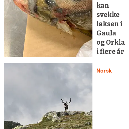
kan
svekke
laksen i
Gaula
og Orkla
i flere år
Norsk