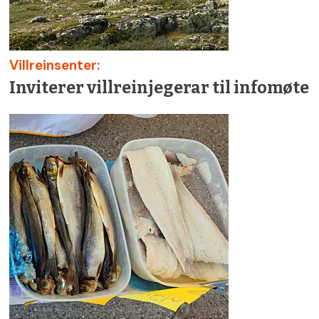
Villreinsenter:
Inviterer villreinjegerar til infomøte