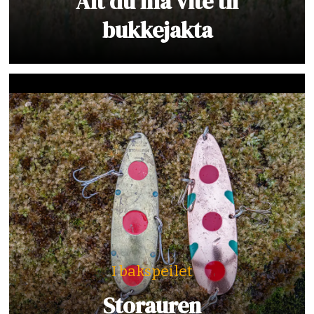
Alt du må vite til
bukkejakta
I bakspeilet
Storauren