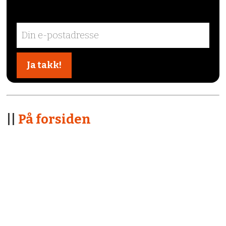
||
På forsiden