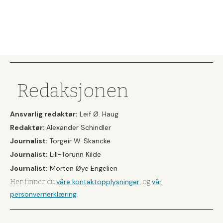
Redaksjonen
Ansvarlig redaktør:
Leif Ø. Haug
Redaktør:
Alexander Schindler
Journalist:
Torgeir W. Skancke
Journalist:
Lill-Torunn Kilde
Journalist:
Morten Øye Engelien
våre kontaktopplysninger
vår
Her finner du
, og
personvernerklæring
.