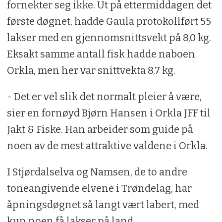
fornekter seg ikke. Ut på ettermiddagen det
første døgnet, hadde Gaula protokollført 55
lakser med en gjennomsnittsvekt på 8,0 kg.
Eksakt samme antall fisk hadde naboen
Orkla, men her var snittvekta 8,7 kg.
- Det er vel slik det normalt pleier å være,
sier en fornøyd Bjørn Hansen i Orkla JFF til
Jakt & Fiske. Han arbeider som guide på
noen av de mest attraktive valdene i Orkla.
I Stjørdalselva og Namsen, de to andre
toneangivende elvene i Trøndelag, har
åpningsdøgnet så langt vært labert, med
kun noen få lakser på land.