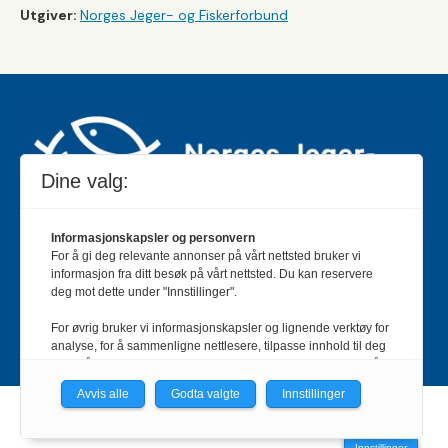
Utgiver:
Norges Jeger- og Fiskerforbund
Dine valg:
Informasjonskapsler og personvern
For å gi deg relevante annonser på vårt nettsted bruker vi
Jakt & Fiske er landets største og eldste magasin for
informasjon fra ditt besøk på vårt nettsted. Du kan reservere
jakt- og fiskeinteresserte med 195 000 månedlige
deg mot dette under "Innstillinger".
lesere og et opplag på rundt 90 000 eksemplarer.
For øvrig bruker vi informasjonskapsler og lignende verktøy for
Bladet er en månedlig publikasjon og utgis av Norges
analyse, for å sammenligne nettlesere, tilpasse innhold til deg
Jeger- og Fiskerforbund.
Meld deg inn her
.
og for å utvikle og tilby nødvendig funksjonalitet. Les mer i vår
personvernerklæring.
Avvis alle
Godta valgte
Innstillinger
Vi er med i Fagpressen-nettverket. Om du samtykker under, vil
Powered by Labrador CMS
du få relevante annonser på nettstedene til medlemmene i
Innstillinger