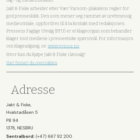
fag- og medlemsbladet.
Jakt & Fiske arbeider etter Vær Varsom-plakatens regler for
god presseskikk. Den som mener seg rammet av urettmessig
medieomtale, oppfordres til å ta kontakt med redaksjonen.
Pressens Faglige Utvalg (PFU) er et klageorgan som behandler
klager mot mediene i presseetiske spørsmål. For informasjon
om klageadgang, se:
www.presse.no
Hvor kan du kjøpe Jakt & Fiske i løssalg?
Her finner du oversikten
Adresse
Jakt & Fiske,
Hvalstadåsen 5
PB 94
1378, NESBRU
Sentralbord:
(+47) 667 92 200