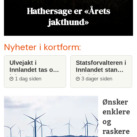
Hathersage er «Årets
jakthund»
Nyheter i kortform:
Ulvejakt i
Statsforvalteren i
Innlandet tas opp
Innlandet stanser
igjen
ulvejakt
1 dag siden
3 dager siden
Ønsker
enklere
og
raskere