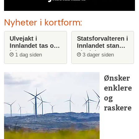
Nyheter i kortform:
Ulvejakt i
Statsforvalteren i
Innlandet tas opp
Innlandet stanser
igjen
ulvejakt
1 dag siden
3 dager siden
Ønsker
enklere
og
raskere