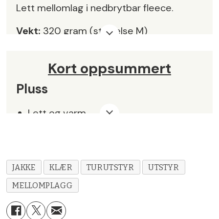
Lett mellomlag i nedbrytbar fleece.
Vekt:
320 gram (størrelse M)
Størrelser:
XS – XXL
Kort oppsummert
Farger:
Rød, gul, beige, sort, blå
Pluss
Pris:
kr 2199,- (Finnes på salg flere
Lett og varm
steder)
God passform
Leverandør:
Klättermusen,
klattermusen.com/no
Miljøvennlige fibre
JAKKE
KLÆR
TURUTSTYR
UTSTYR
Noe å tenke på
MELLOMPLAGG
Testproduktet viste dårlig slitestyrke