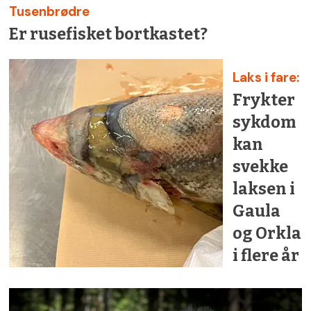
Tusenbrødre
Er rusefisket bortkastet?
Laks i fare:
Frykter
sykdom
kan
svekke
laksen i
Gaula
og Orkla
i flere år