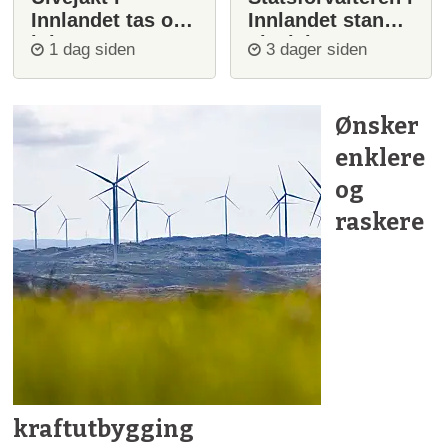
Innlandet tas opp
Innlandet stanser
igjen
ulvejakt
1 dag siden
3 dager siden
Ønsker
enklere
og
raskere
kraftutbygging