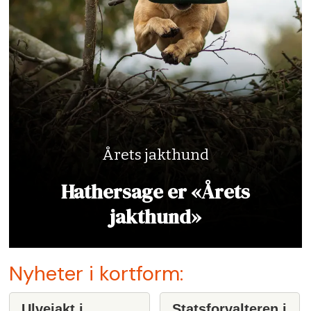
Årets jakthund
Hathersage er «Årets
jakthund»
Nyheter i kortform:
Ulvejakt i
Statsforvalteren i