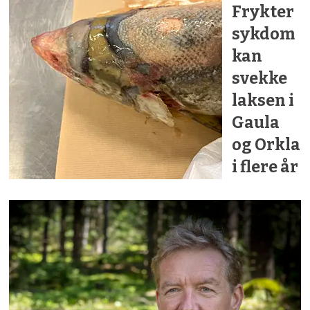
Frykter
sykdom
kan
svekke
laksen i
Gaula
og Orkla
i flere år