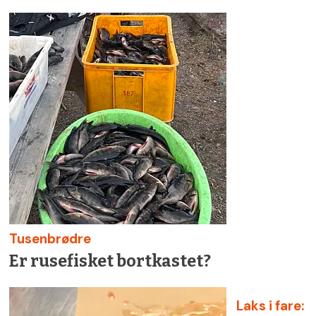
Tusenbrødre
Er rusefisket bortkastet?
Laks i fare: