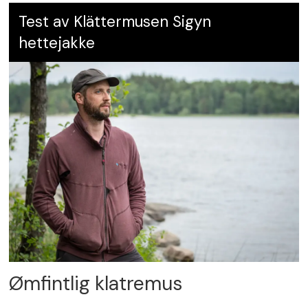
Test av Klättermusen Sigyn
hettejakke
Ømfintlig klatremus