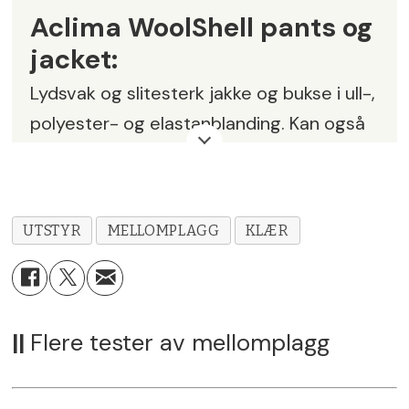
Aclima WoolShell pants og
jacket:
Lydsvak og slitesterk jakke og bukse i ull-,
polyester- og elastanblanding. Kan også
brukes som mellomplagg.
Vekt:
590 g (bukse) og 600 g (jakke) i
størrelse L
UTSTYR
MELLOMPLAGG
KLÆR
Pris:
kr 2099,- (bukse) og kr 2399,-
(jakke)
||
Flere tester av mellomplagg
Leverandør:
Aclima AS,
Aclima.no
Karakter:
5