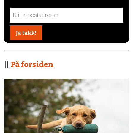
||
På forsiden