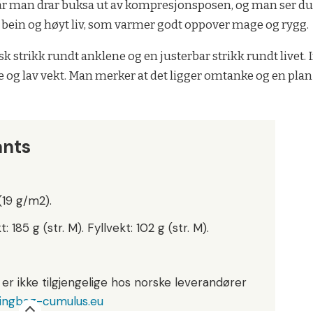
r man drar buksa ut av kompresjonsposen, og man ser d
bein og høyt liv, som varmer godt oppover mage og rygg.
isk strikk rundt anklene og en justerbar strikk rundt livet.
me og lav vekt. Man merker at det ligger omtanke og en pla
ants
(19 g/m2).
185 g (str. M). Fyllvekt: 102 g (str. M).
r ikke tilgjengelige hos norske leverandører
ingbag-cumulus.eu