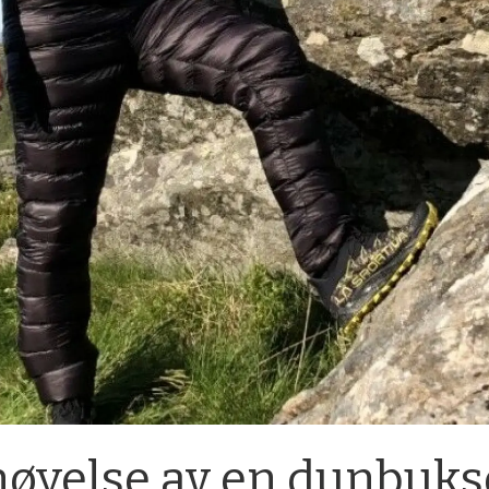
rnøyelse av en dunbuks