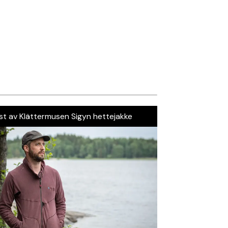
st av Klättermusen Sigyn hettejakke