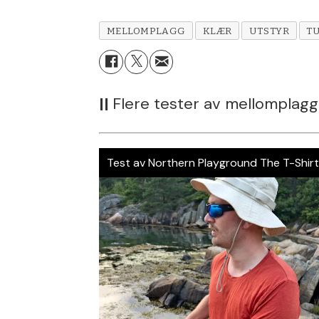
MELLOMPLAGG
KLÆR
UTSTYR
T
||
Flere tester av mellomplagg
Test av Northern Playground The T-Shir