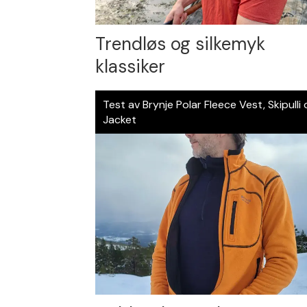
Trendløs og silkemyk
klassiker
Test av Brynje Polar Fleece Vest, Skipulli
Jacket