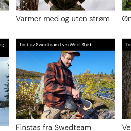
Varmer med og uten strøm
Øm
 og
Test av Swedteam LynxWool Shirt
Te
Finstas fra Swedteam
Ve