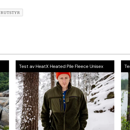
URUTSTYR
t
Test av HeatX Heated Pile Fleece Unisex
Te