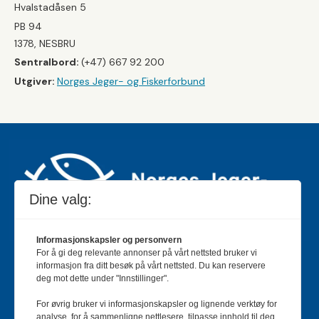
Hvalstadåsen 5
PB 94
1378, NESBRU
Sentralbord:
(+47) 667 92 200
Utgiver:
Norges Jeger- og Fiskerforbund
Dine valg:
Informasjonskapsler og personvern
For å gi deg relevante annonser på vårt nettsted bruker vi
Jakt & Fiske er landets største og eldste magasin for
informasjon fra ditt besøk på vårt nettsted. Du kan reservere
jakt- og fiskeinteresserte med 195 000 månedlige
deg mot dette under "Innstillinger".
lesere og et opplag på rundt 90 000 eksemplarer.
For øvrig bruker vi informasjonskapsler og lignende verktøy for
Bladet er en månedlig publikasjon og utgis av Norges
analyse, for å sammenligne nettlesere, tilpasse innhold til deg