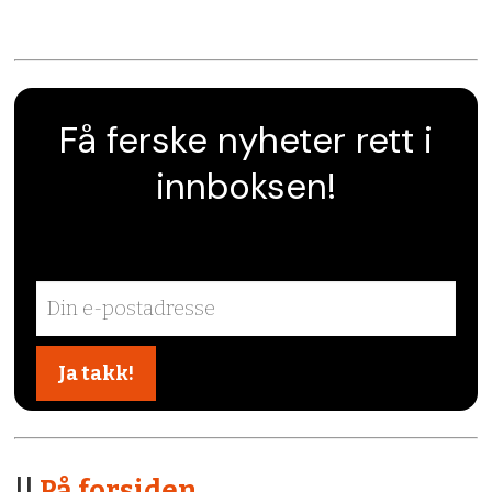
Få ferske nyheter rett i
innboksen!
||
På forsiden