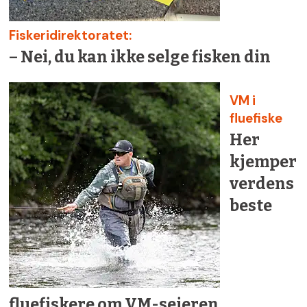
Fiskeridirektoratet:
– Nei, du kan ikke selge fisken din
VM i
fluefiske
Her
kjemper
verdens
beste
fluefiskere om VM-seieren