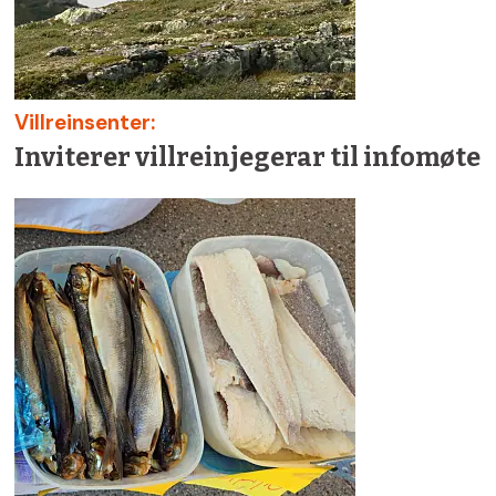
Villreinsenter:
Inviterer villreinjegerar til infomøte