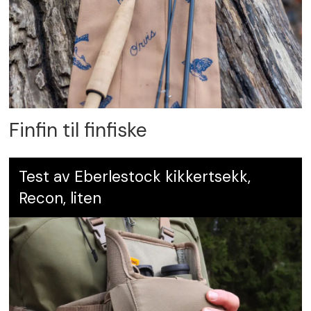
Pris:
Kr 8390,-
Leverandør:
Nordskog AS, nordskog.com
Karakter:
4
Finfin til finfiske
Test av Eberlestock kikkertsekk,
Recon, liten