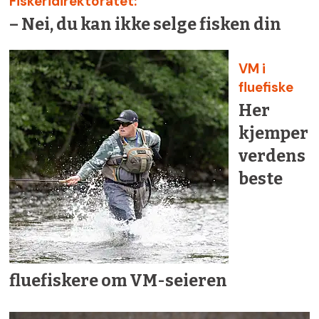
Fiskeridirektoratet:
– Nei, du kan ikke selge fisken din
VM i
fluefiske
Her
kjemper
verdens
beste
fluefiskere om VM-seieren