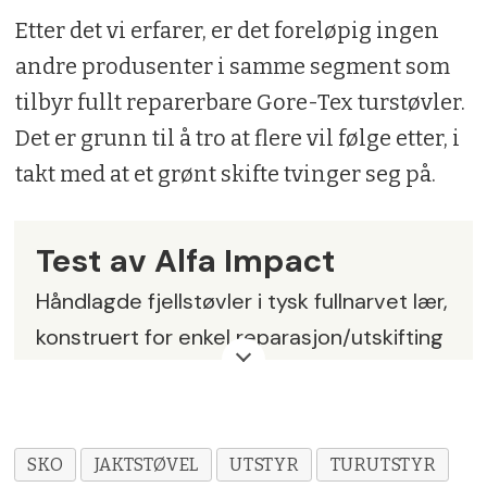
Etter det vi erfarer, er det foreløpig ingen
andre produsenter i samme segment som
tilbyr fullt reparerbare Gore-Tex turstøvler.
Det er grunn til å tro at flere vil følge etter, i
takt med at et grønt skifte tvinger seg på.
Test av Alfa Impact
Håndlagde fjellstøvler i tysk fullnarvet lær,
konstruert for enkel reparasjon/utskifting
av alle bestanddeler. Gore-Tex-
membran. Beskyttende
Gummikalosjering rundt hele. PU
SKO
JAKTSTØVEL
UTSTYR
TURUTSTYR
mellomsåle og Vibram Grip AMG