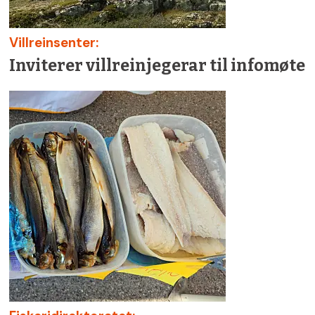
Villreinsenter:
Inviterer villreinjegerar til infomøte