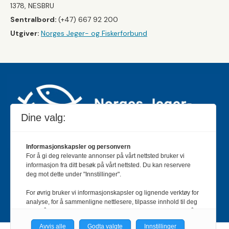
1378, NESBRU
Sentralbord:
(+47) 667 92 200
Utgiver:
Norges Jeger- og Fiskerforbund
Dine valg:
Informasjonskapsler og personvern
For å gi deg relevante annonser på vårt nettsted bruker vi
Jakt & Fiske er landets største og eldste magasin for
informasjon fra ditt besøk på vårt nettsted. Du kan reservere
jakt- og fiskeinteresserte med 195 000 månedlige
deg mot dette under "Innstillinger".
lesere og et opplag på rundt 90 000 eksemplarer.
For øvrig bruker vi informasjonskapsler og lignende verktøy for
Bladet er en månedlig publikasjon og utgis av Norges
analyse, for å sammenligne nettlesere, tilpasse innhold til deg
Jeger- og Fiskerforbund.
Meld deg inn her
.
og for å utvikle og tilby nødvendig funksjonalitet. Les mer i vår
personvernerklæring.
Avvis alle
Godta valgte
Innstillinger