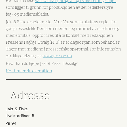
Her kan du lese
vår formålsparagraf og hvilke retningslinjer
som ligger til grunn for produksjonen av det redaktørstyre
fag- og medlemsbladet.
Jakt & Fiske arbeider etter Vær Varsom-plakatens regler for
god presseskikk. Den som mener seg rammet av urettmessig
medieomtale, oppfordres til å ta kontakt med redaksjonen.
Pressens Faglige Utvalg (PFU) er et klageorgan som behandler
klager mot mediene i presseetiske spørsmål. For informasjon
om klageadgang, se:
www.presse.no
Hvor kan du kjøpe Jakt & Fiske i løssalg?
Her finner du oversikten
Adresse
Jakt & Fiske,
Hvalstadåsen 5
PB 94