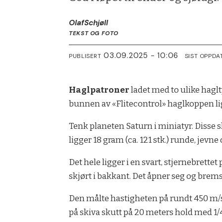
Olaf
Schjøll
TEKST OG FOTO
03.09.2025 - 10:06
PUBLISERT
SIST OPPDA
Haglpatroner
ladet med to ulike haglt
bunnen av «Flitecontrol» haglkoppen lig
Tenk planeten Saturn i miniatyr. Disse 
ligger 18 gram (ca. 121 stk.) runde, jevne
Det hele ligger i en svart, stjernebrett
skjørt i bakkant. Det åpner seg og bremser
Den målte hastigheten på rundt 450 m/
på skiva skutt på 20 meters hold med 1/