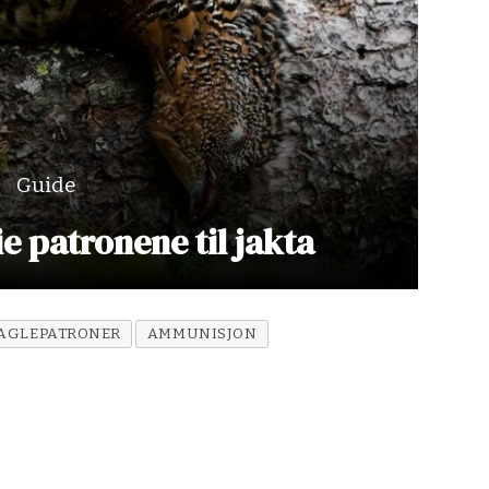
Guide
ie patronene til jakta
AGLEPATRONER
AMMUNISJON