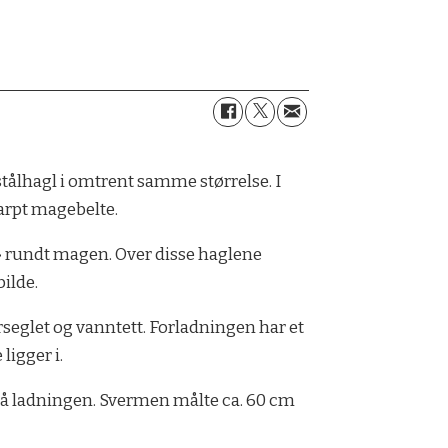
 stålhagl i omtrent samme størrelse. I
karpt magebelte.
t» rundt magen. Over disse haglene
bilde.
rseglet og vanntett. Forladningen har et
 ligger i.
på ladningen. Svermen målte ca. 60 cm