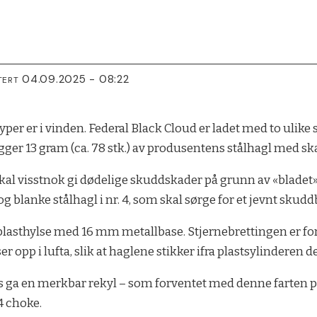
04.09.2025 - 08:22
TERT
yper er i vinden. Federal Black Cloud er ladet med to ulike
ger 13 gram (ca. 78 stk.) av produsentens stålhagl med s
skal visstnok gi dødelige skuddskader på grunn av «blade
 og blanke stålhagl i nr. 4, som skal sørge for et jevnt skudd
et plasthylse med 16 mm metallbase. Stjernebrettingen er fo
 opp i lufta, slik at haglene stikker ifra plastsylinderen de
s ga en merkbar rekyl – som forventet med denne farten 
4 choke.