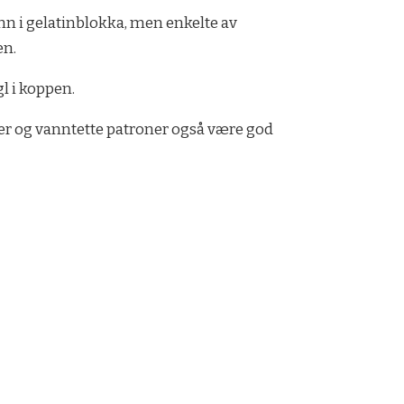
inn i gelatinblokka, men enkelte av
en.
l i koppen.
der og vanntette patroner også være god