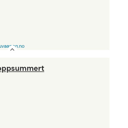
uvaapen.no
 oppsummert