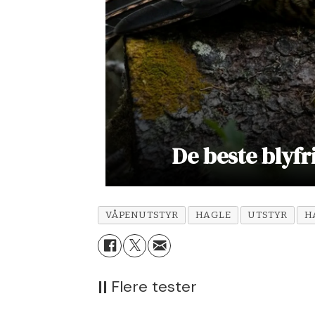
De beste blyfr
VÅPENUTSTYR
HAGLE
UTSTYR
H
||
Flere tester