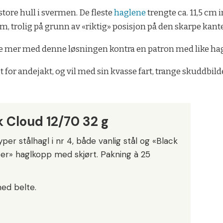
tore hull i svermen. De fleste
haglene
trengte ca. 11,5 cm 
, trolig på grunn av «riktig» posisjon på den skarpe kant
e mer med denne løsningen kontra en patron med like hag
 for andejakt, og vil med sin kvasse fart, trange skuddbil
 Cloud 12/70 32 g
per stålhagl i nr 4, både vanlig stål og «Black
er» haglkopp med skjørt. Pakning à 25
med belte.