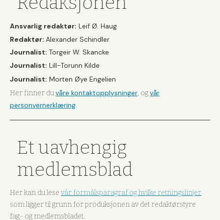
Redaksjonen
Ansvarlig redaktør:
Leif Ø. Haug
Redaktør:
Alexander Schindler
Journalist:
Torgeir W. Skancke
Journalist:
Lill-Torunn Kilde
Journalist:
Morten Øye Engelien
våre kontaktopplysninger
vår
Her finner du
, og
personvernerklæring
.
Et uavhengig
medlemsblad
Her kan du lese
vår formålsparagraf og hvilke retningslinjer
som ligger til grunn for produksjonen av det redaktørstyre
fag- og medlemsbladet.