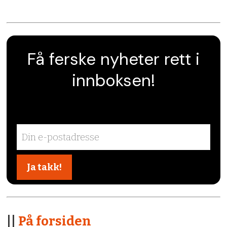
Få ferske nyheter rett i
innboksen!
||
På forsiden