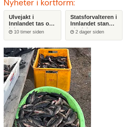
Nyheter i kortform:
Ulvejakt i
Statsforvalteren i
Innlandet tas opp
Innlandet stanser
igjen
ulvejakt
10 timer siden
2 dager siden