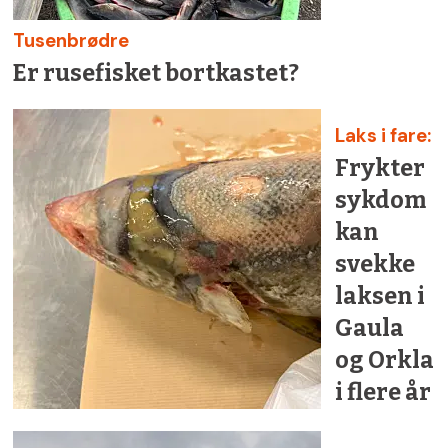
Tusenbrødre
Er rusefisket bortkastet?
Laks i fare:
Frykter
sykdom
kan
svekke
laksen i
Gaula
og Orkla
i flere år