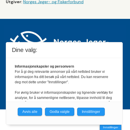
Utgiver:
Norges Jeger- og Fiskerforbund
Dine valg:
Informasjonskapsler og personvern
For å gi deg relevante annonser på vårt nettsted bruker vi
Jakt & Fiske er landets største og eldste magasin for
informasjon fra ditt besøk på vårt nettsted. Du kan reservere
jakt- og fiskeinteresserte med 195 000 månedlige
deg mot dette under "Innstillinger".
lesere og et opplag på rundt 90 000 eksemplarer.
For øvrig bruker vi informasjonskapsler og lignende verktøy for
Bladet er en månedlig publikasjon og utgis av Norges
analyse, for å sammenligne nettlesere, tilpasse innhold til deg
Jeger- og Fiskerforbund.
Meld deg inn her
.
og for å utvikle og tilby nødvendig funksjonalitet. Les mer i vår
personvernerklæring.
Avvis alle
Godta valgte
Innstillinger
Vi er med i Fagpressen-nettverket. Om du samtykker under, vil
Powered by Labrador CMS
du få relevante annonser på nettstedene til medlemmene i
Innstillinger
nettverket basert på informasjon fra dine besøk på tvers av