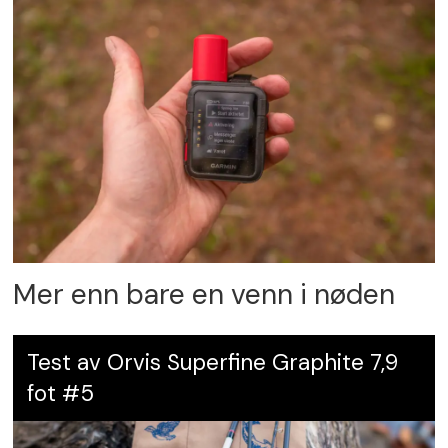
Karakter:
5
Mer enn bare en venn i nøden
Test av Orvis Superfine Graphite 7,9
fot #5