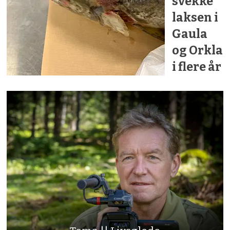
svekke
laksen i
Gaula
og Orkla
i flere år