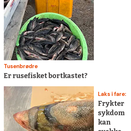
Tusenbrødre
Er rusefisket bortkastet?
Laks i fare:
Frykter
sykdom
kan