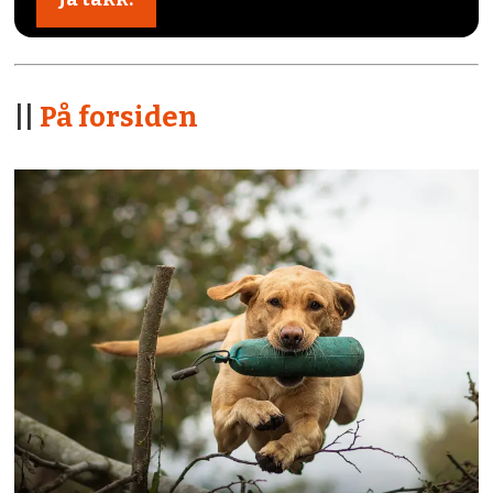
||
På forsiden