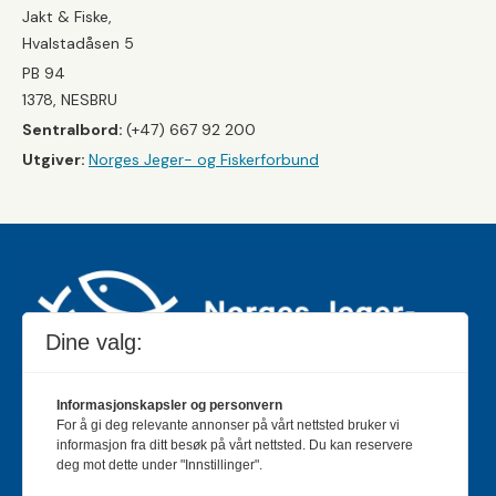
Jakt & Fiske,
Hvalstadåsen 5
PB 94
1378, NESBRU
Sentralbord:
(+47) 667 92 200
Utgiver:
Norges Jeger- og Fiskerforbund
Dine valg:
Informasjonskapsler og personvern
For å gi deg relevante annonser på vårt nettsted bruker vi
Jakt & Fiske er landets største og eldste magasin for
informasjon fra ditt besøk på vårt nettsted. Du kan reservere
jakt- og fiskeinteresserte med 195 000 månedlige
deg mot dette under "Innstillinger".
lesere og et opplag på rundt 90 000 eksemplarer.