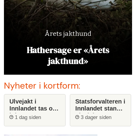
Årets jakthund
Hathersage er «Årets
jakthund»
Nyheter i kortform:
Ulvejakt i
Statsforvalteren i
Innlandet tas opp
Innlandet stanser
igjen
ulvejakt
1 dag siden
3 dager siden