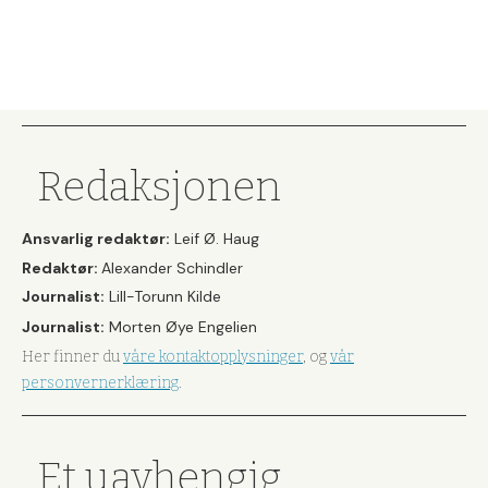
Redaksjonen
Ansvarlig redaktør:
Leif Ø. Haug
Redaktør:
Alexander Schindler
Journalist:
Lill-Torunn Kilde
Journalist:
Morten Øye Engelien
Her finner du
våre kontaktopplysninger
, og
vår
personvernerklæring
.
Et uavhengig