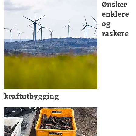
Ønsker
enklere
og
raskere
kraftutbygging