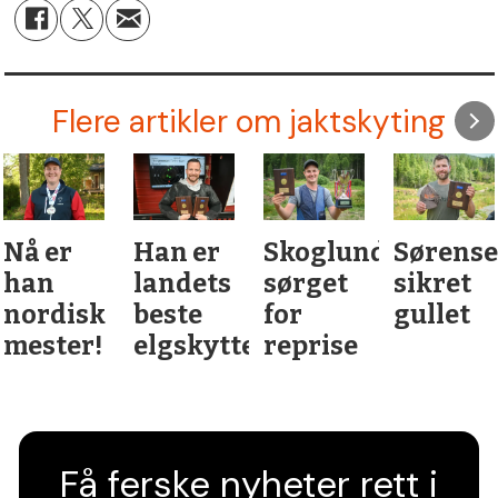
Flere artikler om jaktskyting
Nå er
Han er
Skoglund
Sørens
han
landets
sørget
sikret
nordisk
beste
for
gullet
mester!
elgskytter
reprise
Få ferske nyheter rett i