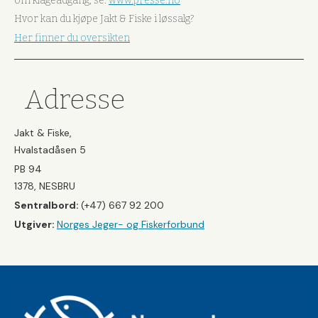
om klageadgang, se:
www.presse.no
Hvor kan du kjøpe Jakt & Fiske i løssalg?
Her finner du oversikten
Adresse
Jakt & Fiske,
Hvalstadåsen 5
PB 94
1378, NESBRU
Sentralbord:
(+47) 667 92 200
Utgiver:
Norges Jeger- og Fiskerforbund