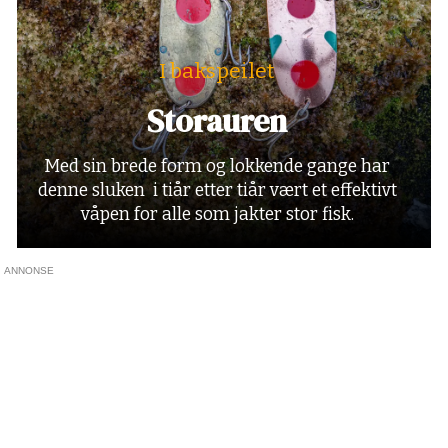
I bakspeilet
Storauren
Med sin brede form og lokkende gange har
denne sluken i tiår etter tiår vært et effektivt
våpen for alle som jakter stor fisk.
ANNONSE