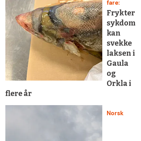
fare:
Frykter
sykdom
kan
svekke
laksen i
Gaula
og
Orkla i
flere år
Norsk