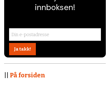
innboksen!
||
På forsiden