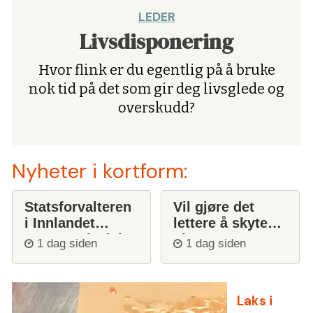
LEDER
Livsdisponering
Hvor flink er du egentlig på å bruke
nok tid på det som gir deg livsglede og
overskudd?
Nyheter i kortform:
Statsforvalteren
Vil gjøre det
i Innlandet
lettere å skyte
stanser ulvejakt
ulv
1 dag siden
1 dag siden
Laks i