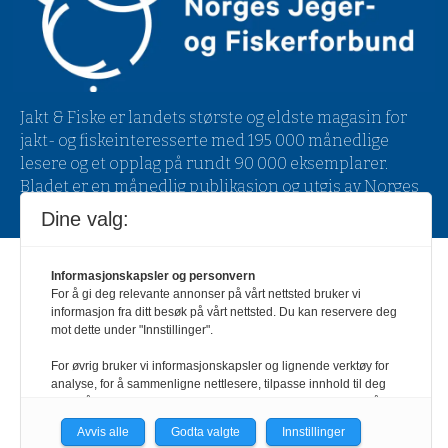
Jakt & Fiske er landets største og eldste magasin for
jakt- og fiskeinteresserte med 195 000 månedlige
lesere og et opplag på rundt 90 000 eksemplarer.
Bladet er en månedlig publikasjon og utgis av Norges
Jeger- og Fiskerforbund.
Meld deg inn her
.
Dine valg:
Powered by Labrador CMS
Informasjonskapsler og personvern
For å gi deg relevante annonser på vårt nettsted bruker vi
informasjon fra ditt besøk på vårt nettsted. Du kan reservere deg
mot dette under "Innstillinger".
For øvrig bruker vi informasjonskapsler og lignende verktøy for
analyse, for å sammenligne nettlesere, tilpasse innhold til deg
og for å utvikle og tilby nødvendig funksjonalitet. Les mer i vår
personvernerklæring.
Avvis alle
Godta valgte
Innstillinger