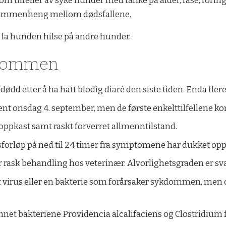
llom tilfeller av syke hunder med tanke på alder, rase, for
n sammenheng mellom dødsfallene.
 la hunden hilse på andre hunder.
kdommen
dødd etter å ha hatt blodig diaré den siste tiden. Enda fle
ent onsdag 4. september, men de første enkelttilfellene kom
oppkast samt raskt forverret allmenntilstand.
orløp på ned til 24 timer fra symptomene har dukket opp t
ter rask behandling hos veterinær. Alvorlighetsgraden er sv
et virus eller en bakterie som forårsaker sykdommen, men de
funnet bakteriene Providencia alcalifaciens og Clostridium 