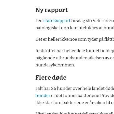
Ny rapport
I en
statusrapport
tirsdag slo Veterinæri
patologiske funn kan utelukkes at hund
Det er heller ikke noe som tyder på flå
Instituttet har heller ikke funnet hol
pågående utbruddsundersøkelsen av en
hundesykdommen.
Flere døde
I alt har 26 hunder over hele landet dødd
hunder
er det funnet bakteriene Provide
ikke klart om bakteriene er årsaken til 