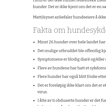
Hittil er det ikke funnet fellestrekk me
hunder. Det er ikke kjent om det er e
Mattilsynet anbefaler hundeeiere å ikke
Fakta om hundesy
Minst 26 hunder over hele landet har 
Det mulige utbruddet ble offentlig kj
Symptomene er blodig diaré og/eller 
Flere av hundene har hatt et sykdomsf
Flere hunder har også blitt friske et
Det er foreløpig ikke klart om det er 
virus.
I åtte av ti obduserte hunder er det 