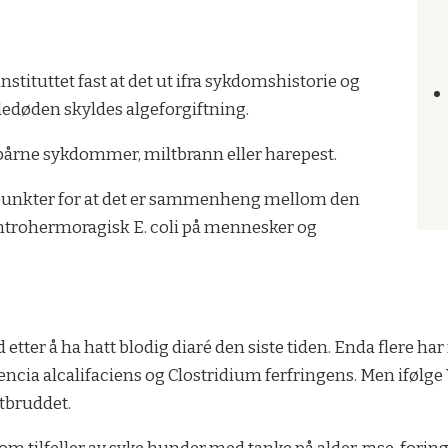
nstituttet fast at det ut ifra sykdomshistorie og
edøden skyldes algeforgiftning.
ttbårne sykdommer, miltbrann eller harepest.
depunkter for at det er sammenheng mellom den
trohermoragisk E. coli på mennesker og
 etter å ha hatt blodig diaré den siste tiden. Enda flere ha
ncia alcalifaciens og Clostridium ferfringens. Men ifølge 
utbruddet.