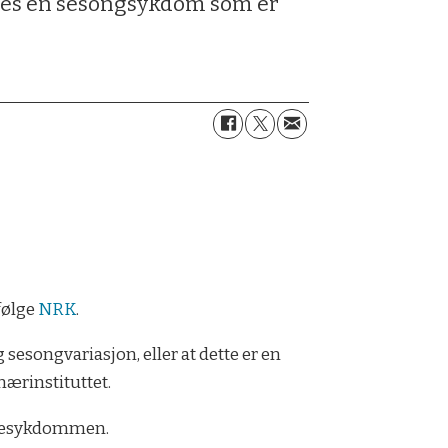
des en sesongsykdom som er
følge
NRK
.
esongvariasjon, eller at dette er en
ærinstituttet.
undesykdommen.