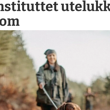
nstituttet uteluk
dom