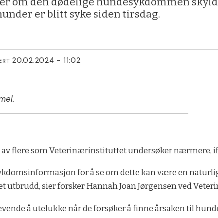
øker om den dødelige hundesykdommen skyl
under er blitt syke siden tirsdag.
20.02.2024 - 11:02
ERT
mel.
av flere som Veterinærinstituttet undersøker nærmere, i
kdomsinformasjon for å se om dette kan være en naturlig s
t utbrudd, sier forsker Hannah Joan Jørgensen ved Veterin
krevende å utelukke når de forsøker å finne årsaken til h