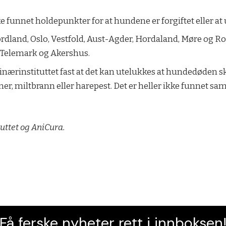
ke funnet holdepunkter for at hundene er forgiftet eller at
ordland, Oslo, Vestfold, Aust-Agder, Hordaland, Møre og 
, Telemark og Akershus.
rinærinstituttet fast at det kan utelukkes at hundedøden sk
mer, miltbrann eller harepest. Det er heller ikke fun
tuttet og AniCura.
Få ferske nyheter rett i innboksen