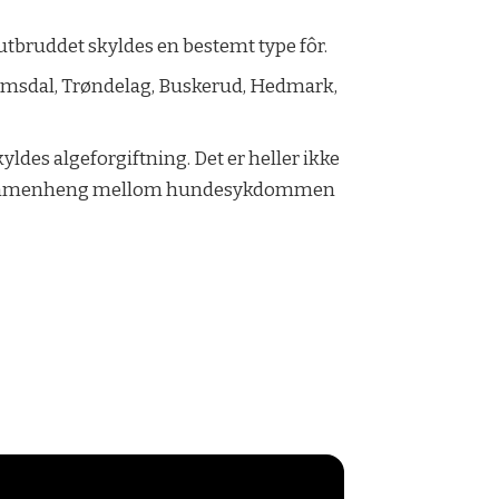
 utbruddet skyldes en bestemt type fôr.
Romsdal, Trøndelag, Buskerud, Hedmark,
yldes algeforgiftning. Det er heller ikke
net sammenheng mellom hundesykdommen
!