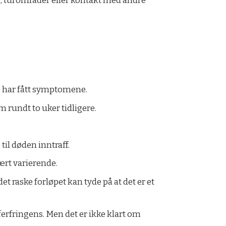
ing, turområder eller kontakt med andre
re har fått symptomene.
 rundt to uker tidligere.
il døden inntraff.
ært varierende.
t raske forløpet kan tyde på at det er et
ferfringens. Men det er ikke klart om