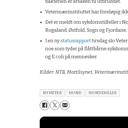
bakterien er årsaken til utbruddet.
Veterinærinstituttet har foreløpig ik
Det er meldt om sykdomstilfeller i N
Rogaland, Østfold, Sogn og Fjordane
I en ny
statusrapport
tirsdag slo Vete
noe som tyder på flåttbårne sykdom
og E.coli på mennesker.
Kilder: NTB, Mattilsynet, Veterinærinsti
NYHETER
HUND
HUNDEHELSE