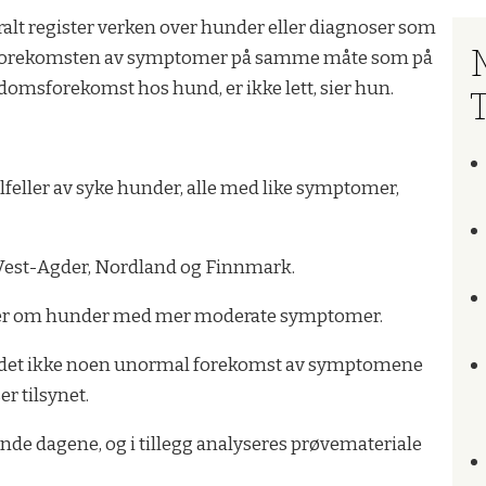
ntralt register verken over hunder eller diagnoser som
ølge forekomsten av symptomer på samme måte som på
kdomsforekomst hos hund, er ikke lett, sier hun.
lfeller av syke hunder, alle med like symptomer,
 Vest-Agder, Nordland og Finnmark.
nger om hunder med mer moderate symptomer.
, er det ikke noen unormal forekomst av symptomene
r tilsynet.
e dagene, og i tillegg analyseres prøvemateriale