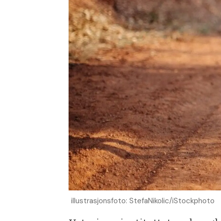
illustrasjonsfoto: StefaNikolic/iStockphoto