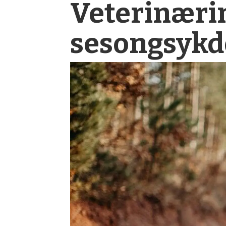
Veterinær­i
sesong­syk