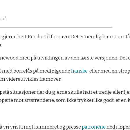
el.
jerne hett Reodor til fornavn. Det er nemlig han som står
a.
inewood med på utviklingen av den første versjonen. Det e
ert med borrelås på medfølgende
hanske
, eller med en stro
om videreutvikles framover.
pstå situasjoner der du gjerne skulle hatt et tredje eller f
 løpene mot artsfrendene, som ikke trykket like godt, er en k
 å vri vrista mot kammeret og presse
patronene
ned i løpene