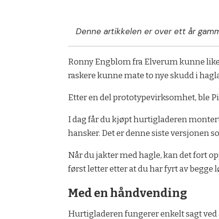
Denne artikkelen er over ett år gamm
Ronny Engblom fra Elverum kunne like g
raskere kunne mate to nye skudd i hagl
Etter en del prototypevirksomhet, ble P
I dag får du kjøpt hurtigladeren mont
hansker. Det er denne siste versjonen s
Når du jakter med hagle, kan det fort op
først letter etter at du har fyrt av begge
Med en håndvending
Hurtigladeren fungerer enkelt sagt ved