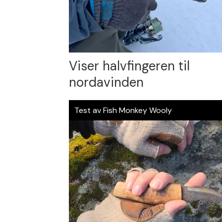
Viser halvfingeren til
nordavinden
Test av Fish Monkey Wooly