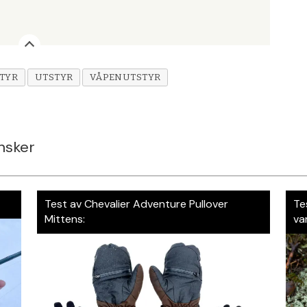
TYR
UTSTYR
VÅPENUTSTYR
nsker
Test av Chevalier Adventure Pullover
Te
Mittens:
va