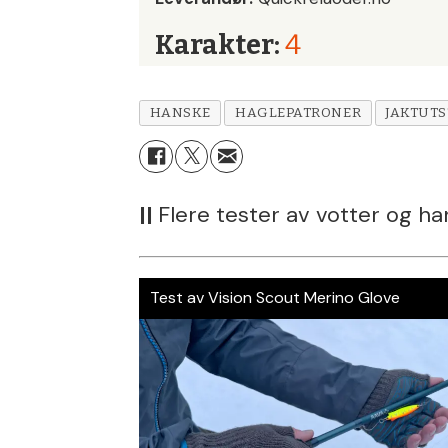
Karakter:
4
HANSKE
HAGLEPATRONER
JAKTUTS
||
Flere tester av votter og ha
Test av Vision Scout Merino Glove