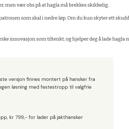
ker, men vær obs på at hagla må brekkes skikkelig.
 patronen som skal i nedre løp. Om du kun skyter ett skud
e innovasjon som tiltenkt, og hjelper deg å lade hagla ras
rste versjon finnes montert på hansker fra
gen løsning med festestropp til valgfrie
pp, kr 799,- for lader på jakthansker