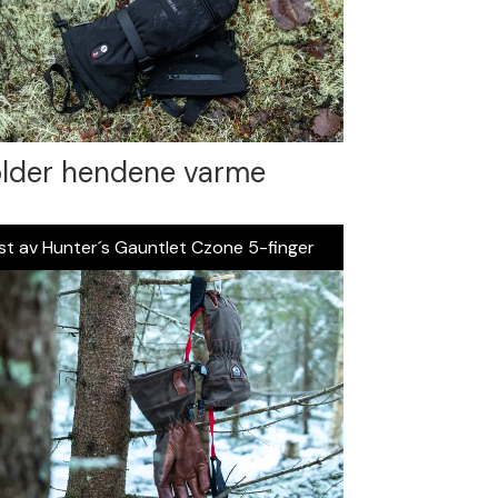
lder hendene varme
st av Hunter´s Gauntlet Czone 5-finger