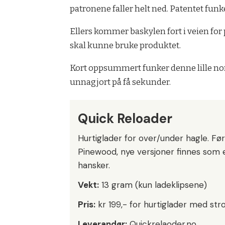
patronene faller helt ned. Patentet fun
Ellers kommer baskylen fort i veien for
skal kunne bruke produktet.
Kort oppsummert funker denne lille norsk
unnagjort på få sekunder.
Quick Reloader
Hurtiglader for over/under hagle. Fø
Pinewood, nye versjoner finnes som e
hansker.
Vekt:
13 gram (kun ladeklipsene)
Pris:
kr 199,- for hurtiglader med stro
Leverandør:
Quickrelaoder.no