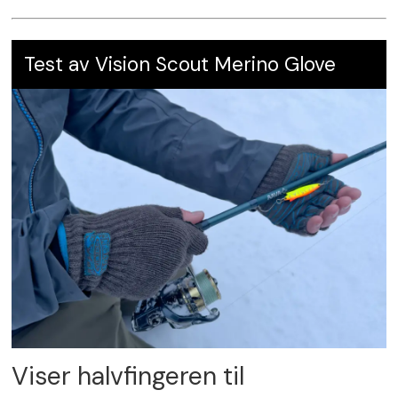
Begrenset batterilevetid
Test av Vision Scout Merino Glove
Karakter:
4.5
Viser halvfingeren til