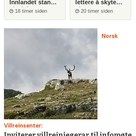
Innlandet stanser
lettere å skyte
ulvejakt
ulv
18 timer siden
20 timer siden
Norsk
Villreinsenter:
Inviterer villreinjegerar til infomøte