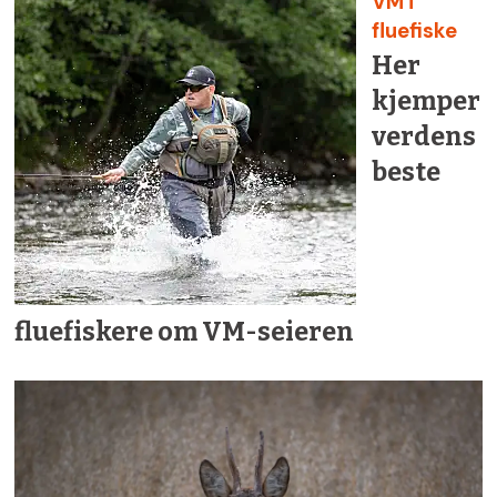
VM i
fluefiske
Her
kjemper
verdens
beste
fluefiskere om VM-seieren