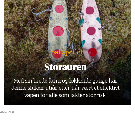
I bakspeilet
Storauren
Med sin brede form og lokkende gange har
denne sluken i tiår etter tiår vært et effektivt
våpen for alle som jakter stor fisk.
ANNONSE