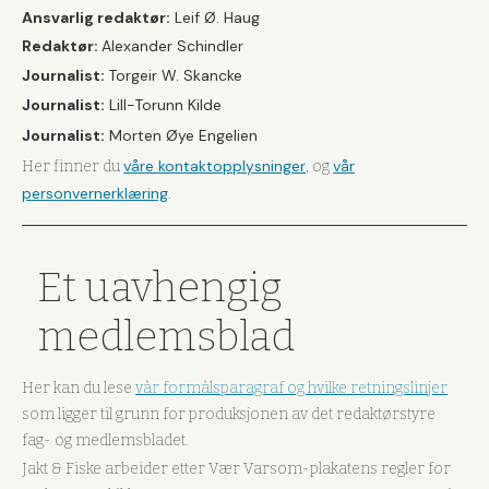
Ansvarlig redaktør:
Leif Ø. Haug
Redaktør:
Alexander Schindler
Journalist:
Torgeir W. Skancke
Journalist:
Lill-Torunn Kilde
Journalist:
Morten Øye Engelien
våre kontaktopplysninger
vår
Her finner du
, og
personvernerklæring
.
Et uavhengig
medlemsblad
Her kan du lese
vår formålsparagraf og hvilke retningslinjer
som ligger til grunn for produksjonen av det redaktørstyre
fag- og medlemsbladet.
Jakt & Fiske arbeider etter Vær Varsom-plakatens regler for