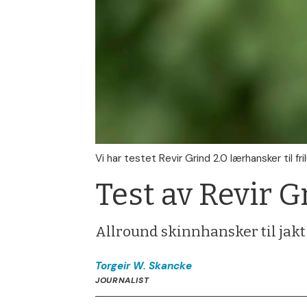
Vi har testet Revir Grind 2.0 lærhansker til fri
Test av Revir G
Allround skinnhansker til jakt o
Torgeir W.
Skancke
JOURNALIST