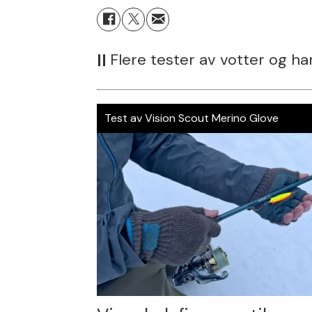
||
Flere tester av votter og ha
Test av Vision Scout Merino Glove