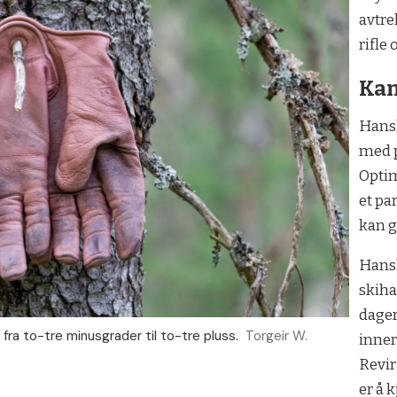
avtre
rifle 
Kan
Hansk
med p
Optim
et pa
kan g
Hans
skiha
dager
 fra to-tre minusgrader til to-tre pluss.
Torgeir W.
inner
Revir
er å 