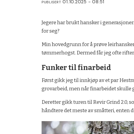
01.10.2025 - 08:51
PUBLISERT
Jegere har brukt hansker i generasjoner.
for seg?
Min hovedgrunn for å prøve leirhansk
tømmerhogst. Dermed får jeg ofte rifter o
Funker til finarbeid
Først gikk jeg til innkjøp av et par He
grovarbeid, men når finarbeidet skulle 
Deretter gikk turen til Revir Grind 2.0,
håndtere det meste av småtteri, enten det