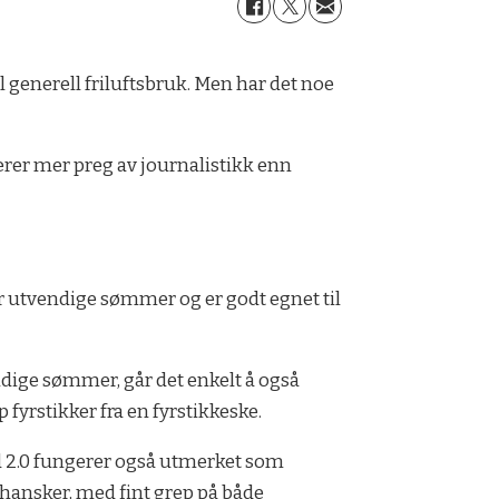
l generell friluftsbruk. Men har det noe
er mer preg av journalistikk enn
ar utvendige sømmer og er godt egnet til
endige sømmer, går det enkelt å også
 fyrstikker fra en fyrstikkeske.
 2.0 fungerer også utmerket som
hansker, med fint grep på både