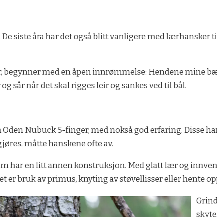
 De siste åra har det også blitt vanligere med lærhansker ti
er, begynner med en åpen innrømmelse: Hendene mine bær
g sår når det skal rigges leir og sankes ved til bål.
stra Oden Nubuck 5-finger, med nokså god erfaring. Disse h
gjøres, måtte hanskene ofte av.
 som har en litt annen konstruksjon. Med glatt lær og innv
 er bruk av primus, knyting av støvellisser eller hente opp
Grind
skyte