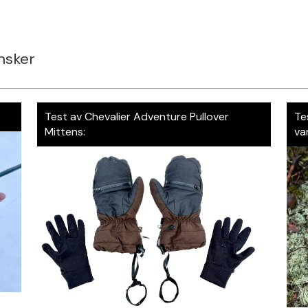
nsker
Test av Chevalier Adventure Pullover
Te
Mittens:
va