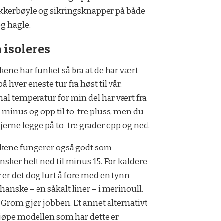
kkerbøyle og sikringsknapper på både
og hagle.
 isoleres
ene har funket så bra at de har vært
å hver eneste tur fra høst til vår.
al temperatur for min del har vært fra
r minus og opp til to-tre pluss, men du
jerne legge på to-tre grader opp og ned.
kene fungerer også godt som
nsker helt ned til minus 15. For kaldere
 er det dog lurt å fore med en tynn
hanske – en såkalt liner – i merinoull.
 Grom gjør jobben. Et annet alternativt
kjøpe modellen som har dette er