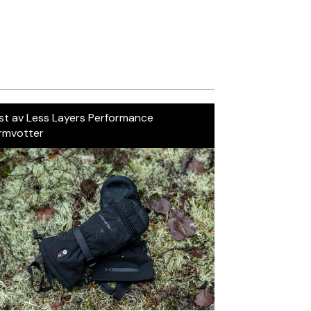
st av Less Layers Performance
rmvotter