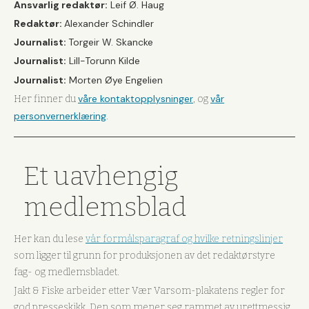
Ansvarlig redaktør:
Leif Ø. Haug
Redaktør:
Alexander Schindler
Journalist:
Torgeir W. Skancke
Journalist:
Lill-Torunn Kilde
Journalist:
Morten Øye Engelien
våre kontaktopplysninger
vår
Her finner du
, og
personvernerklæring
.
Et uavhengig
medlemsblad
Her kan du lese
vår formålsparagraf og hvilke retningslinjer
som ligger til grunn for produksjonen av det redaktørstyre
fag- og medlemsbladet.
Jakt & Fiske arbeider etter Vær Varsom-plakatens regler for
god presseskikk. Den som mener seg rammet av urettmessig