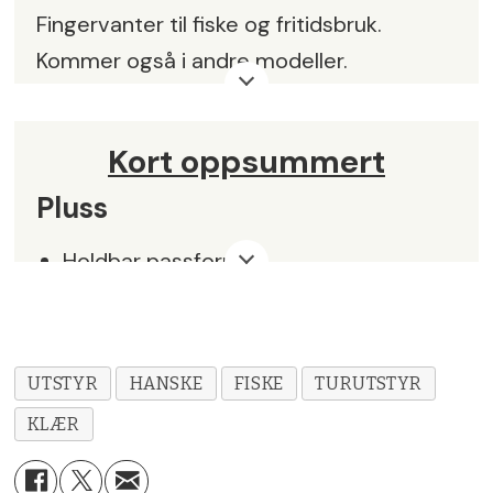
Fingervanter til fiske og fritidsbruk.
Kommer også i andre modeller.
Oppgitt stoffkvalitet:
Ull (55 %),
polyester (25 %) og syntetskinn (20 %)
Kort oppsummert
Pris:
kr 499,-
Pluss
Leverandør:
Selges hos en rekke
Holdbar passform
forhandlere
Gir godt grep
Robuste
UTSTYR
HANSKE
FISKE
TURUTSTYR
Noe å tenke på
KLÆR
Dårlig søm på testprodukt