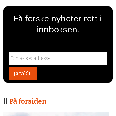
Få ferske nyheter rett i
innboksen!
||
På forsiden