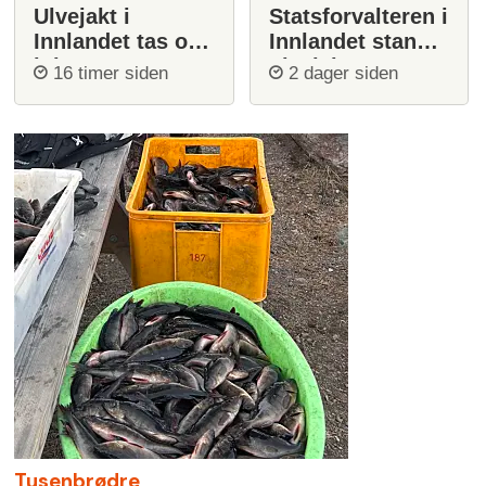
Ulvejakt i
Statsforvalteren i
Innlandet tas opp
Innlandet stanser
igjen
ulvejakt
16 timer siden
2 dager siden
Tusenbrødre