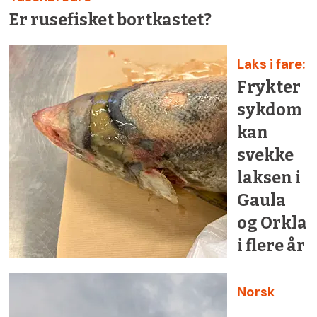
Er rusefisket bortkastet?
Laks i fare:
Frykter
sykdom
kan
svekke
laksen i
Gaula
og Orkla
i flere år
Norsk