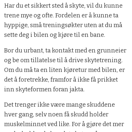
God treningsverdi
Har du et sikkert sted å skyte, vil du kunne
Tilnærmet lydløs
trene mye og ofte. Fordelen er å kunne ta
hyppige, små treningsøkter uten at du må
Rekylfri
sette deg i bilen og kjøre til en bane.
God presisjon
Bor du urbant, ta kontakt med en grunneier
Lette våpen
og be om tillatelse til å drive skytetrening.
Om du må ta en liten kjøretur med bilen, er
det å foretrekke, framfor å ikke få prikket
inn skyteformen foran jakta.
Det trenger ikke være mange skuddene
hver gang, selv noen få skudd holder
muskelminnet ved like. For å gjøre det mer