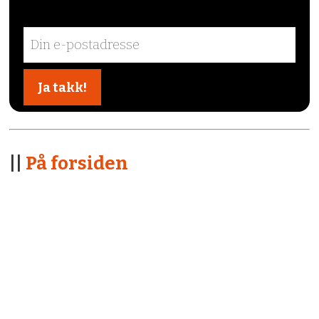
||
På forsiden