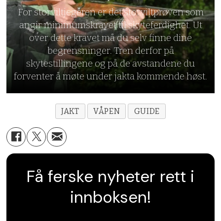
For storviltjegeren er det storviltprøven som
angir minimumskravet til skyteferdighet. Ut
over dette kravet må du selv finne dine
begrensninger. Tren derfor på
skytestillingene og på de avstandene du
forventer å møte under jakta kommende høst.
JAKT
VÅPEN
GUIDE
Få ferske nyheter rett i
innboksen!