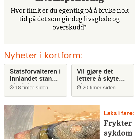
Hvor flink er du egentlig på å bruke nok
tid på det som gir deg livsglede og
overskudd?
Nyheter i kortform:
Statsforvalteren i
Vil gjøre det
Innlandet stanser
lettere å skyte
ulvejakt
ulv
18 timer siden
20 timer siden
Laks i fare:
Frykter
sykdom