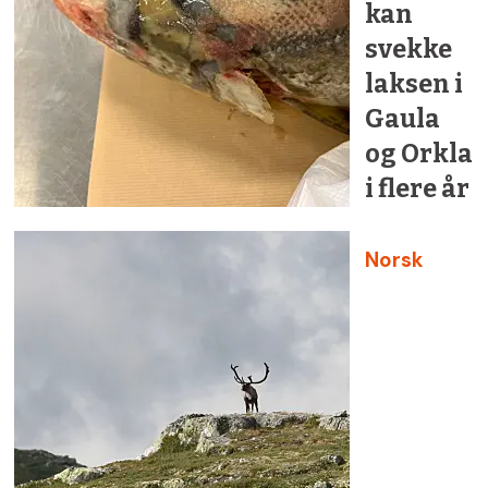
kan
svekke
laksen i
Gaula
og Orkla
i flere år
Norsk