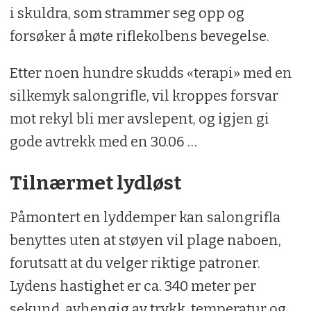
i skuldra, som strammer seg opp og
forsøker å møte riflekolbens bevegelse.
Etter noen hundre skudds «terapi» med en
silkemyk salongrifle, vil kroppes forsvar
mot rekyl bli mer avslepent, og igjen gi
gode avtrekk med en 30.06 …
Tilnærmet lydløst
Påmontert en lyddemper kan salongrifla
benyttes uten at støyen vil plage naboen,
forutsatt at du velger riktige patroner.
Lydens hastighet er ca. 340 meter per
sekund, avhengig av trykk, temperatur og