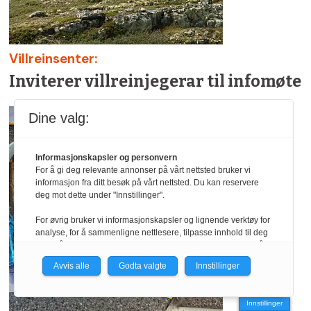
Villreinsenter:
Inviterer villreinjegerar til infomøte
Dine valg:
Informasjonskapsler og personvern
For å gi deg relevante annonser på vårt nettsted bruker vi
informasjon fra ditt besøk på vårt nettsted. Du kan reservere
deg mot dette under "Innstillinger".
For øvrig bruker vi informasjonskapsler og lignende verktøy for
analyse, for å sammenligne nettlesere, tilpasse innhold til deg
og for å utvikle og tilby nødvendig funksjonalitet. Les mer i vår
personvernerklæring.
Avvis alle
Godta valgte
Innstillinger
Vi er med i Fagpressen-nettverket. Om du samtykker under, vil
du få relevante annonser på nettstedene til medlemmene i
Innstillinger
nettverket basert på informasjon fra dine besøk på tvers av