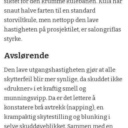
siktet for den krumme kulebanen. Kula har
snaut halve farten til en standard
storviltkule, men nettopp den lave
hastigheten på prosjektilet, er salongriflas
styrke.
Avslørende
Den lave utgangshastigheten gjør at alle
skytterfeil blir mer synlige, da skuddet ikke
«drukner» i et kraftig smell og
munningsvipp. Da er det lettere å
konstatere brå avtrekk (napping), en
krampaktig skytestilling og blunking i
selve skuddøyeblikket. Sammen med en