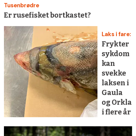
Tusenbrødre
Er rusefisket bortkastet?
Laks i fare:
Frykter
sykdom
kan
svekke
laksen i
Gaula
og Orkla
i flere år