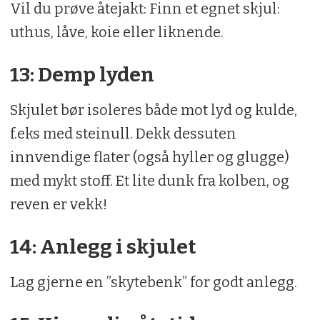
Vil du prøve åtejakt: Finn et egnet skjul:
uthus, låve, koie eller liknende.
13: Demp lyden
Skjulet bør isoleres både mot lyd og kulde,
f.eks med steinull. Dekk dessuten
innvendige flater (også hyller og glugge)
med mykt stoff. Et lite dunk fra kolben, og
reven er vekk!
14: Anlegg i skjulet
Lag gjerne en ”skytebenk” for godt anlegg.