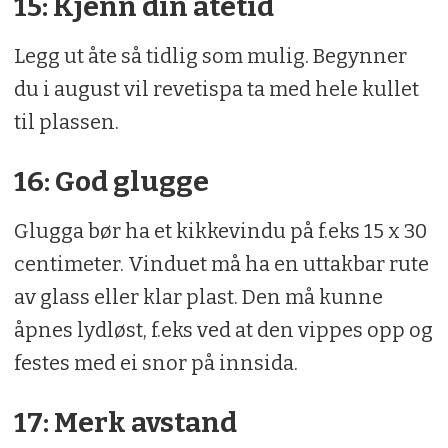
15: Kjenn din åtetid
Legg ut åte så tidlig som mulig. Begynner
du i august vil revetispa ta med hele kullet
til plassen.
16: God glugge
Glugga bør ha et kikkevindu på f.eks 15 x 30
centimeter. Vinduet må ha en uttakbar rute
av glass eller klar plast. Den må kunne
åpnes lydløst, f.eks ved at den vippes opp og
festes med ei snor på innsida.
17: Merk avstand