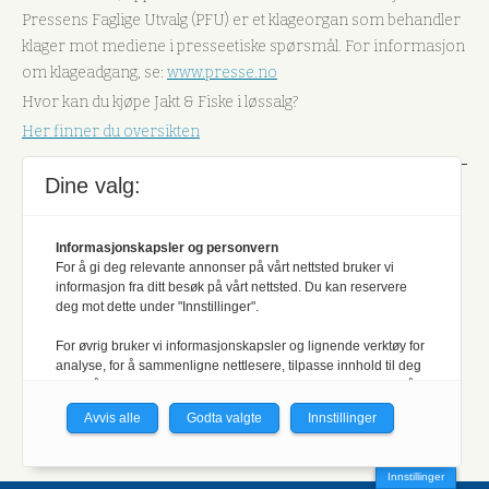
Pressens Faglige Utvalg (PFU) er et klageorgan som behandler
klager mot mediene i presseetiske spørsmål. For informasjon
om klageadgang, se:
www.presse.no
Hvor kan du kjøpe Jakt & Fiske i løssalg?
Her finner du oversikten
Dine valg:
Adresse
Informasjonskapsler og personvern
For å gi deg relevante annonser på vårt nettsted bruker vi
Jakt & Fiske,
informasjon fra ditt besøk på vårt nettsted. Du kan reservere
Hvalstadåsen 5
deg mot dette under "Innstillinger".
PB 94
For øvrig bruker vi informasjonskapsler og lignende verktøy for
1378, NESBRU
analyse, for å sammenligne nettlesere, tilpasse innhold til deg
og for å utvikle og tilby nødvendig funksjonalitet. Les mer i vår
Sentralbord:
(+47) 667 92 200
personvernerklæring.
Utgiver:
Norges Jeger- og Fiskerforbund
Avvis alle
Godta valgte
Innstillinger
Vi er med i Fagpressen-nettverket. Om du samtykker under, vil
du få relevante annonser på nettstedene til medlemmene i
Innstillinger
nettverket basert på informasjon fra dine besøk på tvers av