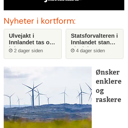
Nyheter i kortform:
Ulvejakt i
Statsforvalteren i
Innlandet tas opp
Innlandet stanser
igjen
ulvejakt
2 dager siden
4 dager siden
Ønsker
enklere
og
raskere