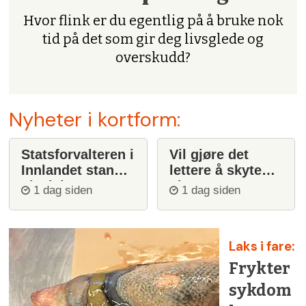
Hvor flink er du egentlig på å bruke nok
tid på det som gir deg livsglede og
overskudd?
Nyheter i kortform:
Statsforvalteren i
Vil gjøre det
Innlandet stanser
lettere å skyte
ulvejakt
ulv
1 dag siden
1 dag siden
Laks i fare:
Frykter
sykdom