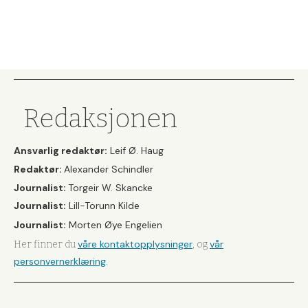
Redaksjonen
Ansvarlig redaktør:
Leif Ø. Haug
Redaktør:
Alexander Schindler
Journalist:
Torgeir W. Skancke
Journalist:
Lill-Torunn Kilde
Journalist:
Morten Øye Engelien
våre kontaktopplysninger
vår
Her finner du
, og
personvernerklæring
.