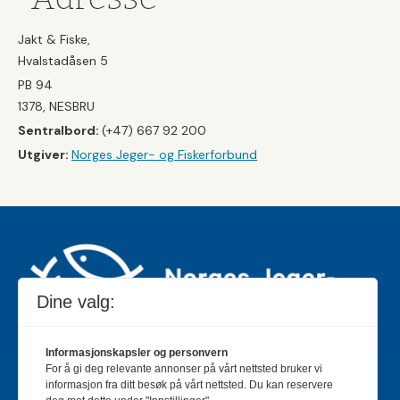
Jakt & Fiske,
Hvalstadåsen 5
PB 94
1378, NESBRU
Sentralbord:
(+47) 667 92 200
Utgiver:
Norges Jeger- og Fiskerforbund
Dine valg:
Informasjonskapsler og personvern
For å gi deg relevante annonser på vårt nettsted bruker vi
Jakt & Fiske er landets største og eldste magasin for
informasjon fra ditt besøk på vårt nettsted. Du kan reservere
jakt- og fiskeinteresserte med 195 000 månedlige