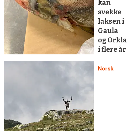
kan
svekke
laksen i
Gaula
og Orkla
i flere år
Norsk