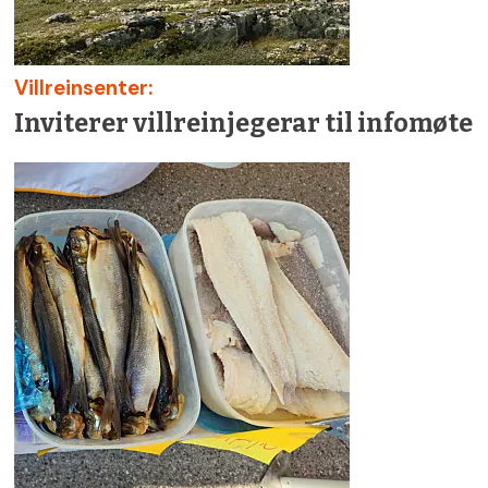
Villreinsenter:
Inviterer villreinjegerar til infomøte