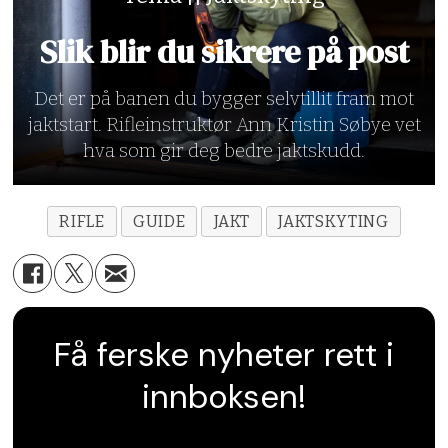
Slik blir du sikrere på post
Det er på banen du bygger selvtillit fram mot
jaktstart. Rifleinstruktør Ann Kristin Søbye vet
hva som gir deg bedre jaktskudd.
RIFLE
GUIDE
JAKT
JAKTSKYTING
Få ferske nyheter rett i
innboksen!