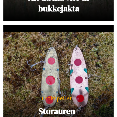
bukkejakta
I bakspeilet
Storauren