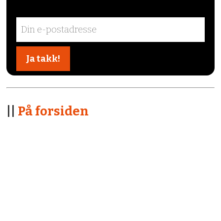
||
På forsiden