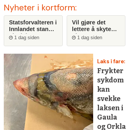
Nyheter i kortform:
Statsforvalteren i
Vil gjøre det
Innlandet stanser
lettere å skyte
ulvejakt
ulv
1 dag siden
1 dag siden
Laks i fare:
Frykter
sykdom
kan
svekke
laksen i
Gaula
og Orkla