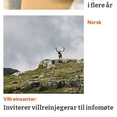
i flere år
Norsk
Villreinsenter:
Inviterer villreinjegerar til infomøte