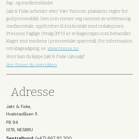
fag- og medlemsbladet.
Jakt & Fiske arbeider etter Vær Varsom-plakatens regler for
god presseskikk. Den som mener seg rammet av urettmessig
medieomtale, oppfordres til å ta kontakt med redaksjonen.
Pressens Faglige Utvalg (PFU) er et klageorgan som behandler
klager mot mediene i presseetiske spørsmål. For informasjon
om klageadgang, se:
www.presse.no
Hvor kan du kjøpe Jakt & Fiske i løssalg?
Her finner du oversikten
Adresse
Jakt & Fiske,
Hvalstadåsen 5
PB 94
1378, NESBRU
Sentralbord:
(+47) 667 92 200