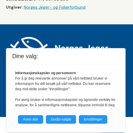
Utgiver:
Norges Jeger- og Fiskerforbund
Dine valg:
Informasjonskapsler og personvern
For å gi deg relevante annonser på vårt nettsted bruker vi
Jakt & Fiske er landets største og eldste magasin for
informasjon fra ditt besøk på vårt nettsted. Du kan reservere
jakt- og fiskeinteresserte med 195 000 månedlige
deg mot dette under "Innstillinger".
lesere og et opplag på rundt 90 000 eksemplarer.
For øvrig bruker vi informasjonskapsler og lignende verktøy for
Bladet er en månedlig publikasjon og utgis av Norges
analyse, for å sammenligne nettlesere, tilpasse innhold til deg
Jeger- og Fiskerforbund.
Meld deg inn her
.
og for å utvikle og tilby nødvendig funksjonalitet. Les mer i vår
personvernerklæring.
Avvis alle
Godta valgte
Innstillinger
Vi er med i Fagpressen-nettverket. Om du samtykker under, vil
Powered by Labrador CMS
du få relevante annonser på nettstedene til medlemmene i