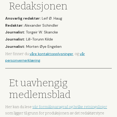
Redaksjonen
Ansvarlig redaktør:
Leif Ø. Haug
Redaktør:
Alexander Schindler
Journalist:
Torgeir W. Skancke
Journalist:
Lill-Torunn Kilde
Journalist:
Morten Øye Engelien
våre kontaktopplysninger
vår
Her finner du
, og
personvernerklæring
.
Et uavhengig
medlemsblad
Her kan du lese
vår formålsparagraf og hvilke retningslinjer
som ligger til grunn for produksjonen av det redaktørstyre