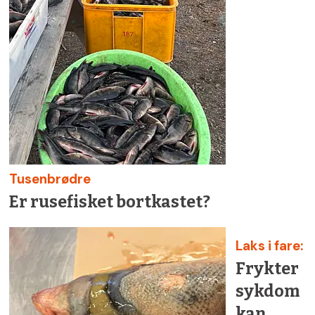
Tusenbrødre
Er rusefisket bortkastet?
Laks i fare:
Frykter
sykdom
kan