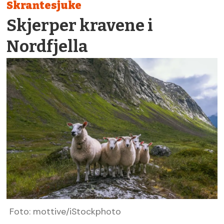
Skrantesjuke
Skjerper kravene i
Nordfjella
Foto: mottive/iStockphoto