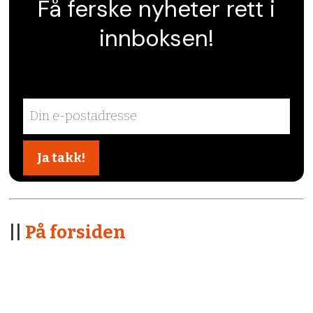
Få ferske nyheter rett i
innboksen!
||
På forsiden