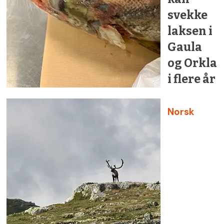
svekke
laksen i
Gaula
og Orkla
i flere år
Norsk