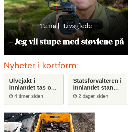
Tema || Livsglede
– Jeg vil stupe med støvlene på
Nyheter i kortform:
Ulvejakt i
Statsforvalteren i
Innlandet tas opp
Innlandet stanser
igjen
ulvejakt
4 timer siden
2 dager siden