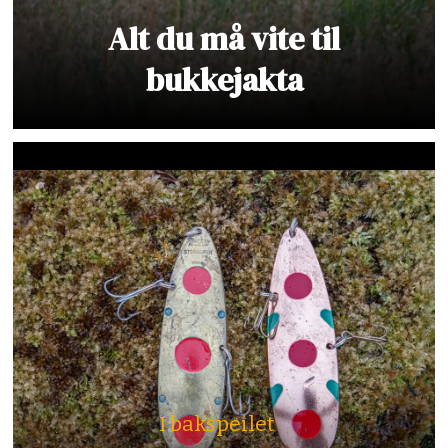
Alt du må vite til
bukkejakta
I bakspeilet