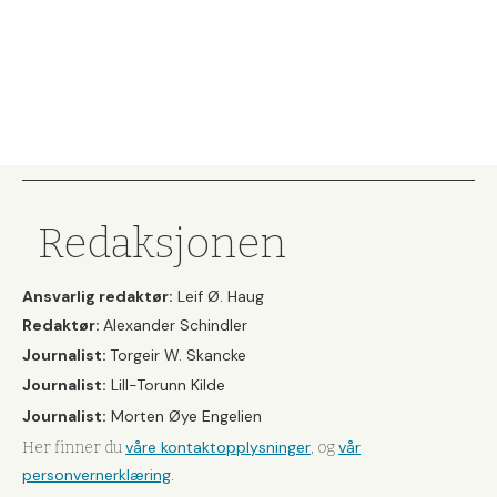
Redaksjonen
Ansvarlig redaktør:
Leif Ø. Haug
Redaktør:
Alexander Schindler
Journalist:
Torgeir W. Skancke
Journalist:
Lill-Torunn Kilde
Journalist:
Morten Øye Engelien
våre kontaktopplysninger
vår
Her finner du
, og
personvernerklæring
.