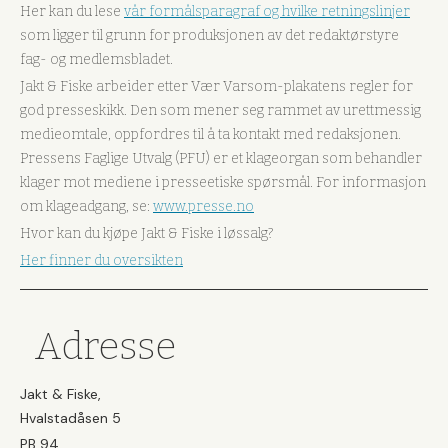
Her kan du lese
vår formålsparagraf og hvilke retningslinjer
som ligger til grunn for produksjonen av det redaktørstyre
fag- og medlemsbladet.
Jakt & Fiske arbeider etter Vær Varsom-plakatens regler for
god presseskikk. Den som mener seg rammet av urettmessig
medieomtale, oppfordres til å ta kontakt med redaksjonen.
Pressens Faglige Utvalg (PFU) er et klageorgan som behandler
klager mot mediene i presseetiske spørsmål. For informasjon
om klageadgang, se:
www.presse.no
Hvor kan du kjøpe Jakt & Fiske i løssalg?
Her finner du oversikten
Adresse
Jakt & Fiske,
Hvalstadåsen 5
PB 94