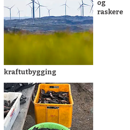
og
raskere
kraftutbygging