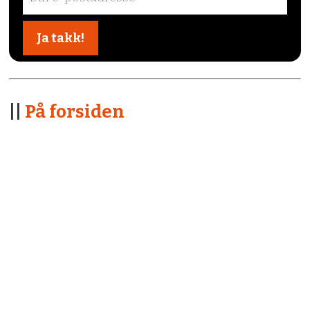
||
På forsiden