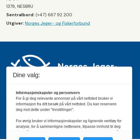
1378, NESBRU
Sentralbord:
(+47) 667 92 200
Utgiver:
Norges Jeger- og Fiskerforbund
Dine valg:
Informasjonskapsler og personvern
For å gi deg relevante annonser på vårt nettsted bruker vi
Jakt & Fiske er landets største og eldste magasin for
informasjon fra ditt besøk på vårt nettsted. Du kan reservere
jakt- og fiskeinteresserte med 195 000 månedlige
deg mot dette under "Innstillinger".
lesere og et opplag på rundt 90 000 eksemplarer.
For øvrig bruker vi informasjonskapsler og lignende verktøy for
Bladet er en månedlig publikasjon og utgis av Norges
analyse, for å sammenligne nettlesere, tilpasse innhold til deg
Jeger- og Fiskerforbund.
Meld deg inn her
.
og for å utvikle og tilby nødvendig funksjonalitet. Les mer i vår
personvernerklæring.