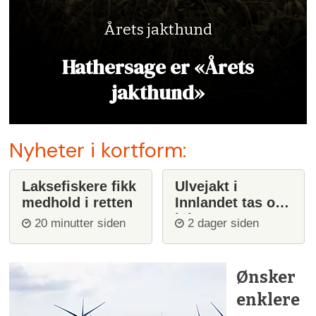
Årets jakthund
Hathersage er «Årets
jakthund»
Nyheter i kortform:
Laksefiskere fikk
Ulvejakt i
medhold i retten
Innlandet tas opp
igjen
20 minutter siden
2 dager siden
Ønsker
enklere