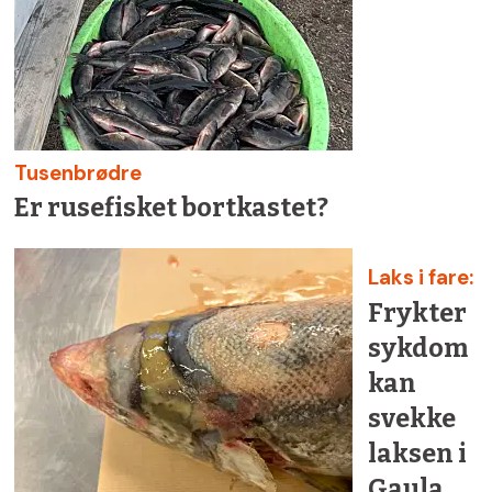
Tusenbrødre
Er rusefisket bortkastet?
Laks i fare:
Frykter
sykdom
kan
svekke
laksen i
Gaula