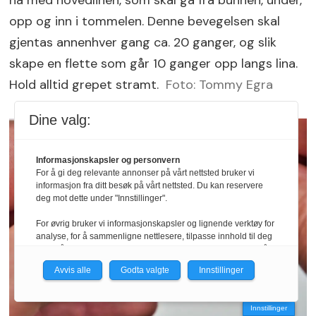
opp og inn i tommelen. Denne bevegelsen skal
gjentas annenhver gang ca. 20 ganger, og slik
skape en flette som går 10 ganger opp langs lina.
Hold alltid grepet stramt.
Foto: Tommy Egra
Dine valg:
Informasjonskapsler og personvern
For å gi deg relevante annonser på vårt nettsted bruker vi
informasjon fra ditt besøk på vårt nettsted. Du kan reservere
deg mot dette under "Innstillinger".
For øvrig bruker vi informasjonskapsler og lignende verktøy for
analyse, for å sammenligne nettlesere, tilpasse innhold til deg
og for å utvikle og tilby nødvendig funksjonalitet. Les mer i vår
personvernerklæring.
Avvis alle
Godta valgte
Innstillinger
Vi er med i Fagpressen-nettverket. Om du samtykker under, vil
du få relevante annonser på nettstedene til medlemmene i
Innstillinger
nettverket basert på informasjon fra dine besøk på tvers av