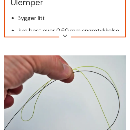
Ulemper
Bygger litt
Ikke best over 0,60 mm snøretykkelse