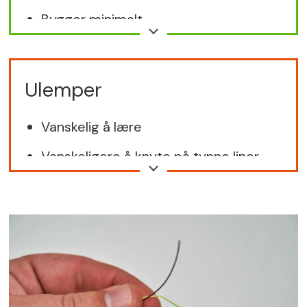
Bygger minimalt
Minimal kastemotstand
Skjøter alle tykke fortommer
Ulemper
Vanskelig å lære
Vanskeligere å knyte på tynne liner