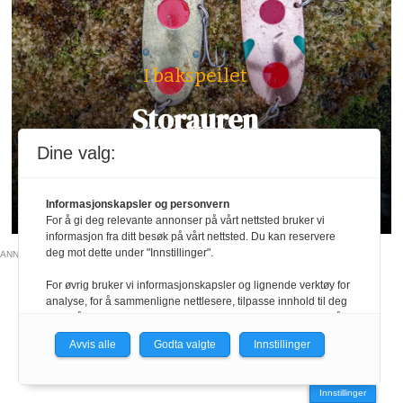
I bakspeilet
Storauren
Dine valg:
Med sin brede form og lokkende gange har
denne sluken i tiår etter tiår vært et effektivt
våpen for alle som jakter stor fisk.
Informasjonskapsler og personvern
For å gi deg relevante annonser på vårt nettsted bruker vi
informasjon fra ditt besøk på vårt nettsted. Du kan reservere
deg mot dette under "Innstillinger".
ANNONSE
For øvrig bruker vi informasjonskapsler og lignende verktøy for
analyse, for å sammenligne nettlesere, tilpasse innhold til deg
og for å utvikle og tilby nødvendig funksjonalitet. Les mer i vår
personvernerklæring.
Avvis alle
Godta valgte
Innstillinger
Vi er med i Fagpressen-nettverket. Om du samtykker under, vil
du få relevante annonser på nettstedene til medlemmene i
Innstillinger
nettverket basert på informasjon fra dine besøk på tvers av