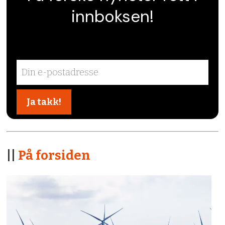
innboksen!
||
På forsiden