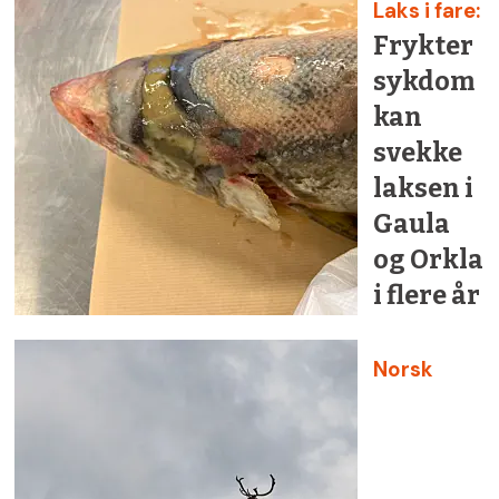
Laks i fare:
Frykter
sykdom
kan
svekke
laksen i
Gaula
og Orkla
i flere år
Norsk