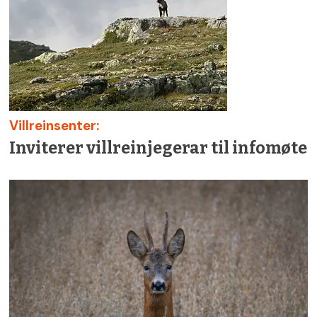
Villreinsenter:
Inviterer villreinjegerar til infomøte