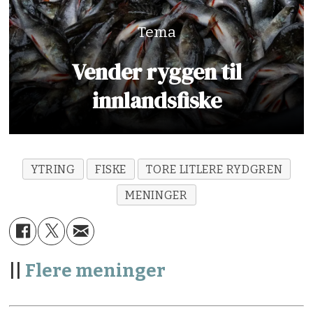
Tema
Vender ryggen til
innlandsfiske
YTRING
FISKE
TORE LITLERE RYDGREN
MENINGER
||
Flere meninger