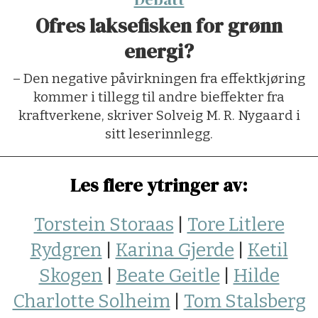
Ofres laksefisken for grønn
energi?
– Den negative påvirkningen fra effektkjøring
kommer i tillegg til andre bieffekter fra
kraftverkene, skriver Solveig M. R. Nygaard i
sitt leserinnlegg.
Les flere ytringer av:
Torstein Storaas
|
Tore Litlere
Rydgren
|
Karina Gjerde
|
Ketil
Skogen
|
Beate Geitle
|
Hilde
Charlotte Solheim
|
Tom Stalsberg