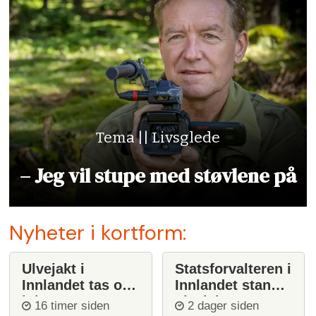
Tema || Livsglede
– Jeg vil stupe med støvlene på
Nyheter i kortform:
Ulvejakt i
Statsforvalteren i
Innlandet tas opp
Innlandet stanser
igjen
ulvejakt
16 timer siden
2 dager siden