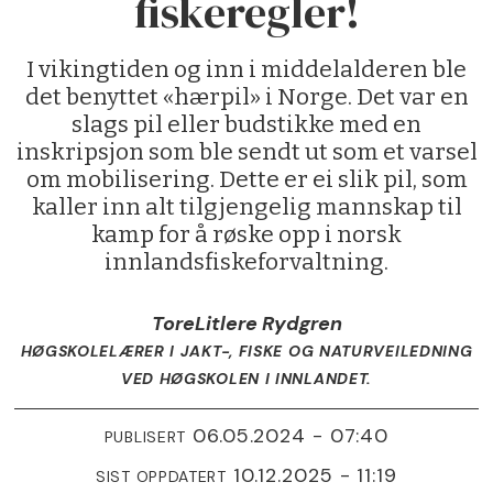
fiskeregler!
I vikingtiden og inn i middelalderen ble
det benyttet «hærpil» i Norge. Det var en
slags pil eller budstikke med en
inskripsjon som ble sendt ut som et varsel
om mobilisering. Dette er ei slik pil, som
kaller inn alt tilgjengelig mannskap til
kamp for å røske opp i norsk
innlandsfiskeforvaltning.
Tore
Litlere Rydgren
HØGSKOLELÆRER I JAKT-, FISKE OG NATURVEILEDNING
VED HØGSKOLEN I INNLANDET.
06.05.2024 - 07:40
PUBLISERT
10.12.2025 - 11:19
SIST OPPDATERT