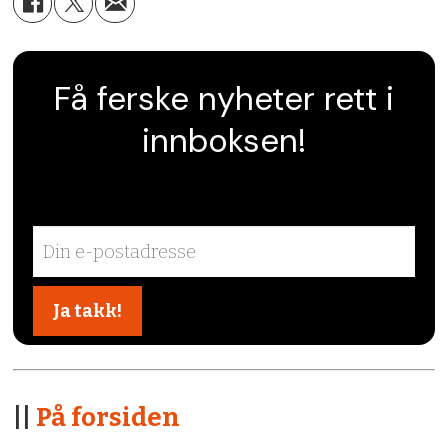
Få ferske nyheter rett i
innboksen!
||
På forsiden