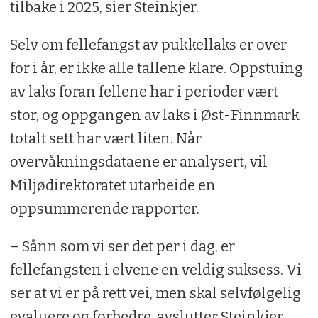
tilbake i 2025, sier Steinkjer.
utkonkurrere eller smitte laks, ørret og
sjørøye med sykdommer. Arten kan også
Selv om fellefangst av pukkellaks er over
skape problemer om tusenvis dør i et
for i år, er ikke alle tallene klare. Oppstuing
vassdrag og forurenser det.
av laks foran fellene har i perioder vært
stor, og oppgangen av laks i Øst-Finnmark
I havet minner pukkellaksen mye på
totalt sett har vært liten. Når
atlanterhavslaksen. Etter oppgang i
overvåkningsdataene er analysert, vil
elvene blir den rask brun i drakten og
Miljødirektoratet utarbeide en
utvikler hannene i gytedrakt den
oppsummerende rapporter.
karakteristiske pukkelen som
kjennetegner arten, samt prikker på
– Sånn som vi ser det per i dag, er
halen.
fellefangsten i elvene en veldig suksess. Vi
Invasjonen av pukkellaks i Norge skjedde
ser at vi er på rett vei, men skal selvfølgelig
først i årene 2017, 2019 og 2021. De
evaluere og forbedre, avslutter Steinkjer.