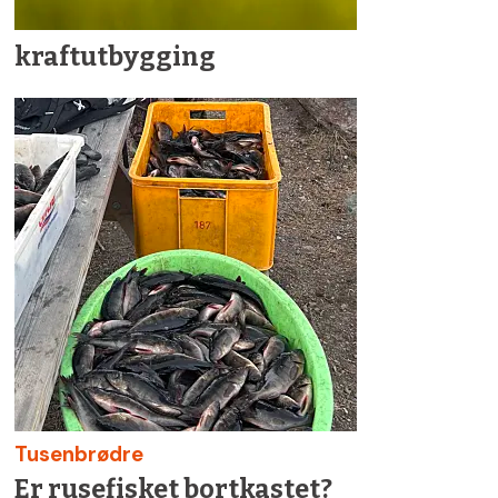
kraftutbygging
Tusenbrødre
Er rusefisket bortkastet?