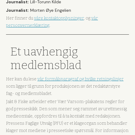
Journalist:
Lill-Torunn Kilde
Journalist:
Morten Øye Engelien
Her finner du
våre kontaktopplysninger
, og
vår
personvernerklæring
.
Et uavhengig
medlemsblad
Her kan du lese
vår formålsparagraf og hvilke retningslinjer
som ligger til grunn for produksjonen av det redaktørstyre
fag- og medlemsbladet.
Jakt & Fiske arbeider etter Vær Varsom-plakatens regler for
god presseskikk. Den som mener seg rammet av urettmessig
medieomtale, oppfordres til å ta kontakt med redaksjonen.
Pressens Faglige Utvalg (PFU) er et klageorgan som behandler
klager mot mediene i presseetiske spørsmål. For informasjon