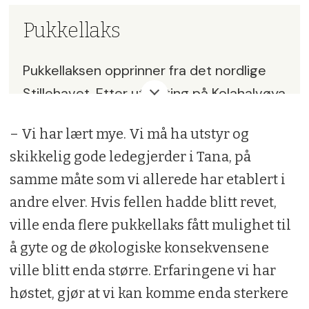
Pukkellaks
Pukkellaksen opprinner fra det nordlige
Stillehavet. Etter utsetting på Kolahalvøya
i Russland på 1950-tallet, begynte arten å
– Vi har lært mye. Vi må ha utstyr og
spre seg i nordnorske elver på 60-tallet. I
skikkelig gode ledegjerder i Tana, på
dag finnes arten i hele Norge, men mest i
samme måte som vi allerede har etablert i
nord. Ingen vet grunnen til den plutselige
andre elver. Hvis fellen hadde blitt revet,
økningen av pukkellaks de siste årene,
ville enda flere pukkellaks fått mulighet til
men analyser peker på økte
å gyte og de økologiske konsekvensene
havtemperaturer. Pukkelaksen har en
ville blitt enda større. Erfaringene vi har
toårig livssyklus og dør etter gyting.
høstet, gjør at vi kan komme enda sterkere
Eksperter er bekymret for at arten skal