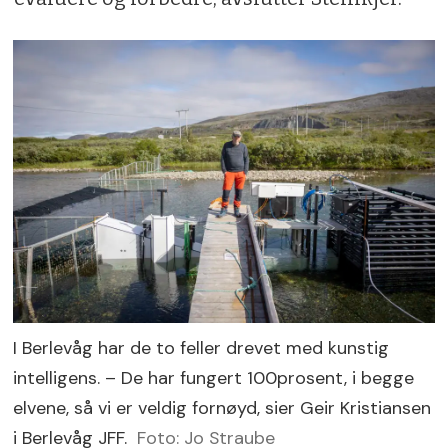
største fangstene er registrert i Troms
og Finnmark, særlig i Øst-Finnmark.
Elvene mellom Nordkapp og
russergrensa står for rundt 90 prosent av
oppfisket kvantum av pukkellaks i Norge.
Kilde: NINA og Artsdatabanken
I Berlevåg har de to feller drevet med kunstig
intelligens. – De har fungert 100prosent, i begge
elvene, så vi er veldig fornøyd, sier Geir Kristiansen
i Berlevåg JFF.
Foto: Jo Straube