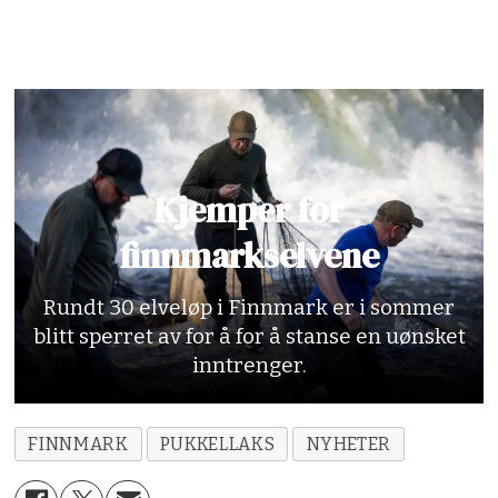
Kjemper for
finnmarkselvene
Rundt 30 elveløp i Finnmark er i sommer
blitt sperret av for å for å stanse en uønsket
inntrenger.
FINNMARK
PUKKELLAKS
NYHETER