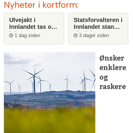
Nyheter i kortform:
Ulvejakt i
Statsforvalteren i
Innlandet tas opp
Innlandet stanser
igjen
ulvejakt
1 dag siden
3 dager siden
Ønsker
enklere
og
raskere