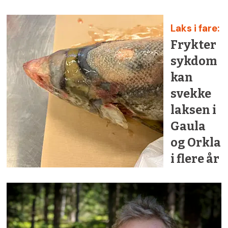
Laks i fare:
Frykter
sykdom
kan
svekke
laksen i
Gaula
og Orkla
i flere år