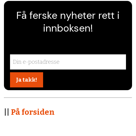
Få ferske nyheter rett i
innboksen!
||
På forsiden