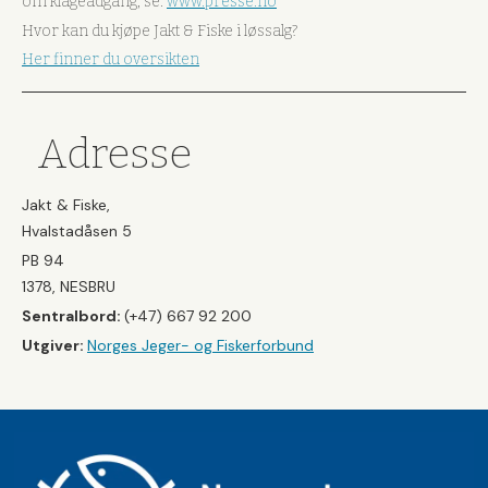
om klageadgang, se:
www.presse.no
Hvor kan du kjøpe Jakt & Fiske i løssalg?
Her finner du oversikten
Adresse
Jakt & Fiske,
Hvalstadåsen 5
PB 94
1378, NESBRU
Sentralbord:
(+47) 667 92 200
Utgiver:
Norges Jeger- og Fiskerforbund