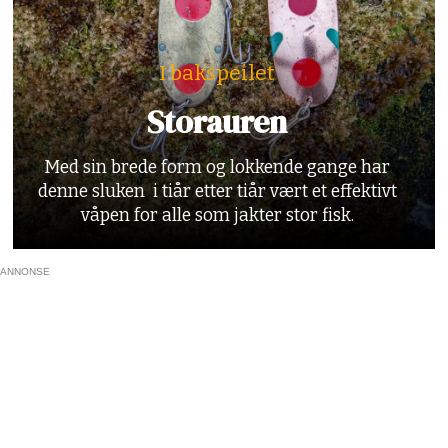
I bakspeilet
Storauren
Med sin brede form og lokkende gange har
denne sluken i tiår etter tiår vært et effektivt
våpen for alle som jakter stor fisk.
ANNONSE