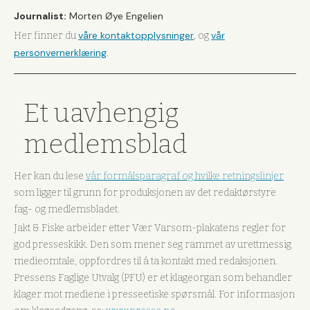
Journalist:
Morten Øye Engelien
våre kontaktopplysninger
vår
Her finner du
, og
personvernerklæring
.
Et uavhengig
medlemsblad
Her kan du lese
vår formålsparagraf og hvilke retningslinjer
som ligger til grunn for produksjonen av det redaktørstyre
fag- og medlemsbladet.
Jakt & Fiske arbeider etter Vær Varsom-plakatens regler for
god presseskikk. Den som mener seg rammet av urettmessig
medieomtale, oppfordres til å ta kontakt med redaksjonen.
Pressens Faglige Utvalg (PFU) er et klageorgan som behandler
klager mot mediene i presseetiske spørsmål. For informasjon