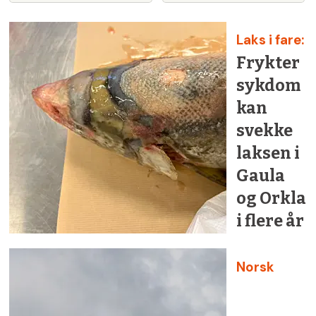
Laks i fare:
Frykter
sykdom
kan
svekke
laksen i
Gaula
og Orkla
i flere år
Norsk