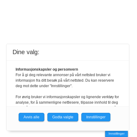
Dine valg:
Informasjonskapsler og personvern
For å gi deg relevante annonser på vårt nettsted bruker vi
informasjon fra ditt besøk på vårt nettsted. Du kan reservere
deg mot dette under "Innstillinger".
For øvrig bruker vi informasjonskapsler og lignende verktøy for
analyse, for å sammenligne nettlesere, tilpasse innhold til deg
og for å utvikle og tilby nødvendig funksjonalitet. Les mer i vår
personvernerklæring.
Avvis alle
Godta valgte
Innstillinger
Vi er med i Fagpressen-nettverket. Om du samtykker under, vil
du få relevante annonser på nettstedene til medlemmene i
Innstillinger
nettverket basert på informasjon fra dine besøk på tvers av